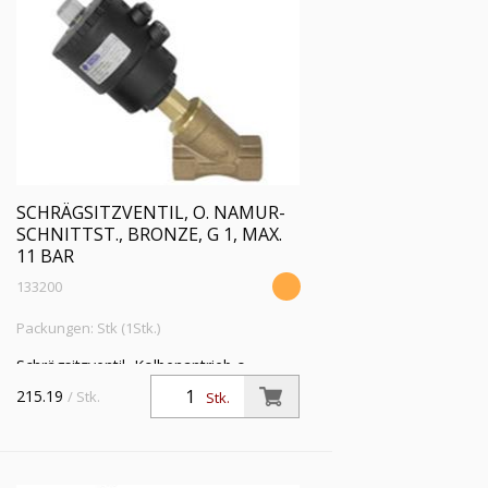
SCHRÄGSITZVENTIL, O. NAMUR-
SCHNITTST., BRONZE, G 1, MAX.
11 BAR
133200
Packungen: Stk (1Stk.)
Schrägsitzventil, Kolbenantrieb o.
NAMUR-Schnittstelle, Bronze,
215.19
/ Stk.
Stk.
Mediumstemp. -10°C bis 180°C, G 1,
Betriebsdruckdiff. max 11 bar