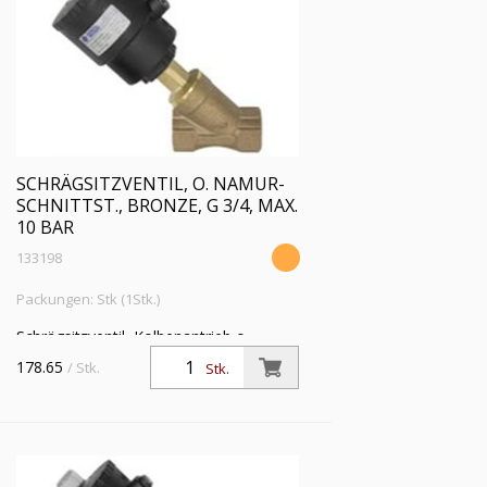
SCHRÄGSITZVENTIL, O. NAMUR-
SCHNITTST., BRONZE, G 3/4, MAX.
10 BAR
133198
Packungen: Stk (1Stk.)
Schrägsitzventil, Kolbenantrieb o.
NAMUR-Schnittstelle, Bronze,
178.65
/ Stk.
Stk.
Mediumstemp. -10°C bis 180°C, G 3/4,
Betriebsdruckdiff. max 10 bar