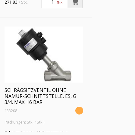
271.83
/ Stk.
Stk.
Mediumstemp. -10°C bis 180°C, G 3/4,
Betriebsdruckdiff. max 10 bar
SCHRÄGSITZVENTIL OHNE
NAMUR-SCHNITTSTELLE, ES, G
3/4, MAX. 16 BAR
133208
Packungen: Stk (1Stk.)
Schrägsitzventil, Kolbenantrieb o.