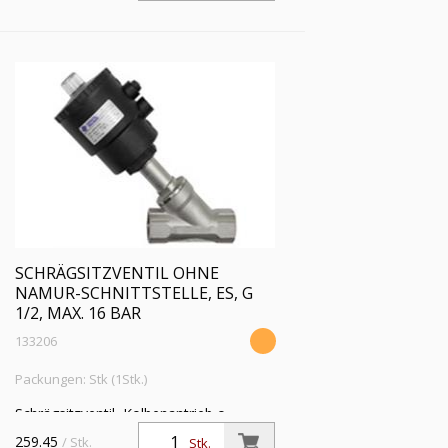
Betriebsdruckdiff. max 10 bar
SCHRÄGSITZVENTIL OHNE
NAMUR-SCHNITTSTELLE, ES, G
1/2, MAX. 16 BAR
133206
Packungen: Stk (1Stk.)
Schrägsitzventil, Kolbenantrieb o.
NAMUR-Schnittstelle, NC, ES,
259.45
/ Stk.
Stk.