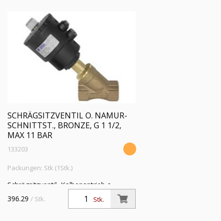
SCHRÄGSITZVENTIL O. NAMUR-
SCHNITTST., BRONZE, G 1 1/2,
MAX 11 BAR
133203
Packungen: Stk (1Stk.)
Schrägsitzventil, Kolbenantrieb o.
NAMUR-Schnittstelle Bronze,
396.29
/ Stk.
Stk.
Mediumstemp. -10°C bis 180°C, G 1 1/2,
Betrie.druckdiff. max 11 bar