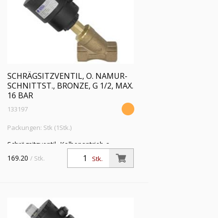
SCHRÄGSITZVENTIL, O. NAMUR-
SCHNITTST., BRONZE, G 1/2, MAX.
16 BAR
133197
Packungen: Stk (1Stk.)
Schrägsitzventil, Kolbenantrieb o.
NAMUR-Schnittstelle, Bronze,
169.20
/ Stk.
Stk.
Mediumstemp. -10°C bis 180°C, G 1/2,
Betriebsdruckdiff. max 16 bar