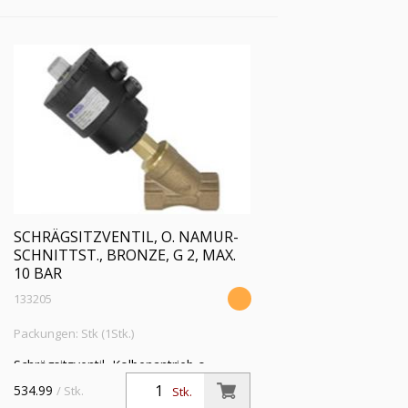
SCHRÄGSITZVENTIL, O. NAMUR-
SCHNITTST., BRONZE, G 2, MAX.
10 BAR
133205
Packungen: Stk (1Stk.)
Schrägsitzventil, Kolbenantrieb o.
NAMUR-Schnittstelle, Bronze,
534.99
/ Stk.
Stk.
Mediumstemp. -10°C bis 180°C, G 2,