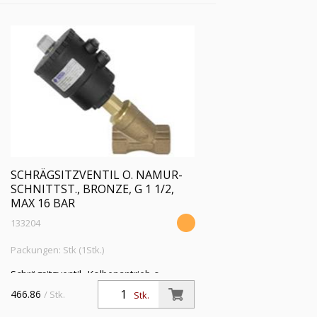
SCHRÄGSITZVENTIL O. NAMUR-
SCHNITTST., BRONZE, G 1 1/2,
MAX 16 BAR
133204
Packungen: Stk (1Stk.)
Schrägsitzventil, Kolbenantrieb o.
NAMUR-Schnittstelle Bronze,
466.86
/ Stk.
Stk.
Mediumstemp. -10°C bis 180°C, G 1 1/2,
Betrie.druckdiff. max 16 bar