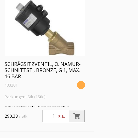
SCHRÄGSITZVENTIL, O. NAMUR-
SCHNITTST., BRONZE, G 1, MAX.
16 BAR
133201
Packungen: Stk (1Stk.)
Schrägsitzventil, Kolbenantrieb o.
NAMUR-Schnittstelle, Bronze,
290.38
/ Stk.
Stk.
Mediumstemp. -10°C bis 180°C, G 1,
Betriebsdruckdiff. max 16 bar