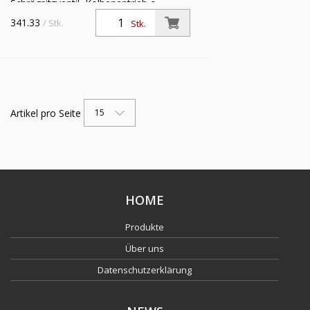
Schrägsitzventil, Kolbenantrieb o.
NAMUR-Schnittstelle, NC, ES,
341.33
/ Stk.
Stk.
Mediumstemp. -10°C bis 180°C, G 1,
Betriebsdruckdiff. max. 11 bar
Artikel pro Seite
15
HOME
Produkte
Über uns
Datenschutzerklärung