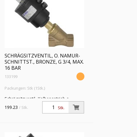
SCHRÄGSITZVENTIL, O. NAMUR-
SCHNITTST., BRONZE, G 3/4, MAX.
16 BAR
133199
Packungen: Stk (1Stk.)
Schrägsitzventil, Kolbenantrieb o.
NAMUR-Schnittstelle, Bronze,
199.23
/ Stk.
Stk.
Mediumstemp. -10°C bis 180°C, G 3/4,
Betriebsdruckdiff. max 16 bar