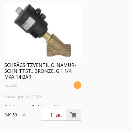
SCHRÄGSITZVENTIL O. NAMUR-
SCHNITTST., BRONZE, G 1 1/4,
MAX 14 BAR
133202
Packungen: Stk (1Stk.)
Schrägsitzventil, Kolbenantrieb o.
NAMUR-Schnittstelle Bronze,
349.53
/ Stk.
Stk.
Mediumstemp. -10°C bis 180°C, G 1 1/4,
Betrie.druckdiff. max 14 bar