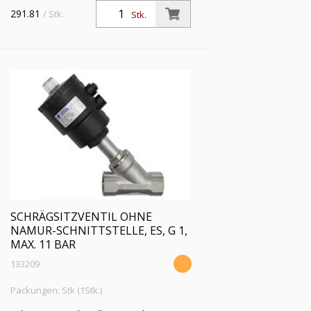
NAMUR-Schnittstelle, NC, ES,
291.81
/ Stk.
Stk.
Mediumstemp. -10°C bis 180°C, G 3/4,
Betriebsdruckdiff. max 16 bar
SCHRÄGSITZVENTIL OHNE
NAMUR-SCHNITTSTELLE, ES, G 1,
MAX. 11 BAR
133209
Packungen: Stk (1Stk.)