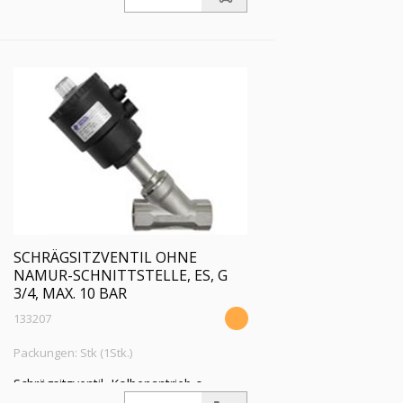
Mediumstemp. -10°C bis 180°C, G 1/2,
Betriebsdruckdiff. max 16 bar
SCHRÄGSITZVENTIL OHNE
NAMUR-SCHNITTSTELLE, ES, G
3/4, MAX. 10 BAR
133207
Packungen: Stk (1Stk.)
Schrägsitzventil, Kolbenantrieb o.
NAMUR-Schnittstelle, NC, ES,