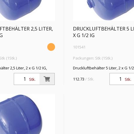
TBEHÄLTER 2,5 LITER,
DRUCKLUFTBEHÄLTER 5 LI
IG
X G 1/2 IG
101541
tk (1Stk.)
Packungen: Stk (1Stk.)
lter 2,5 Liter, 2 x G 1/2 IG,
Druckluftbehälter 5 Liter, 2 x G 1/2
k max. 11 bar,
Betriebsdruck max. 11 bar,
reich -10 °C bis 60 °C, Stahl
Temperaturbereich -10 °C bis 60 °
112.73
/ Stk.
Stk.
Stk.
esch.
kunststoffbesch.