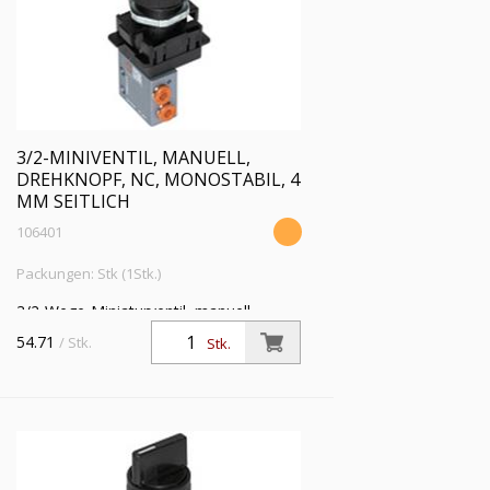
3/2-MINIVENTIL, MANUELL,
DREHKNOPF, NC, MONOSTABIL, 4
MM SEITLICH
106401
Packungen: Stk (1Stk.)
3/2-Wege-Miniaturventil, manuell,
Drehknopf, NC, monostabil, 4 mm
54.71
/ Stk.
Stk.
seitlich, Betriebsdr. 0,5 - 10 bar,
Betriebstemp. -10°C bis 60°C