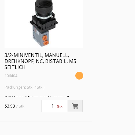
3/2-MINIVENTIL, MANUELL,
DREHKNOPF, NC, BISTABIL, M5
SEITLICH
106404
Packungen: Stk (1Stk.)
3/2-Wege-Miniaturventil, manuell,
Drehknopf, NC, bistabil, M5 seitlich,
53.93
/ Stk.
Stk.
Betriebsdr. 0,5 - 10 bar, Betriebstemp.
-10 °C bis 60 °C