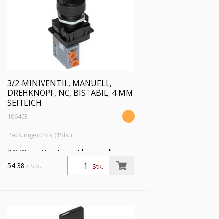
3/2-MINIVENTIL, MANUELL,
DREHKNOPF, NC, BISTABIL, 4 MM
SEITLICH
106403
Packungen: Stk (1Stk.)
3/2-Wege-Miniaturventil, manuell,
Drehknopf, NC, bistabil, 4 mm seitlich,
54.38
/ Stk.
Stk.
Betriebsdr. 0,5 - 10 bar, Betriebstemp.
-10 °C bis 60 °C