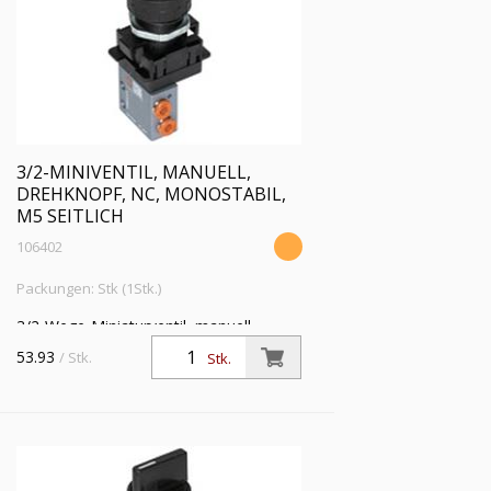
3/2-MINIVENTIL, MANUELL,
DREHKNOPF, NC, MONOSTABIL,
M5 SEITLICH
106402
Packungen: Stk (1Stk.)
3/2-Wege-Miniaturventil, manuell,
Drehknopf, NC, monostabil, M5 seitlich,
53.93
/ Stk.
Stk.
Betriebsdr. 0,5 - 10 bar, Betriebstemp.
-10 °C bis 60 °C