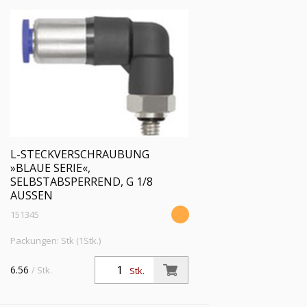
L-STECKVERSCHRAUBUNG
»BLAUE SERIE«,
SELBSTABSPERREND, G 1/8
AUSSEN
151345
Packungen: Stk (1Stk.)
6.56
/ Stk.
Stk.