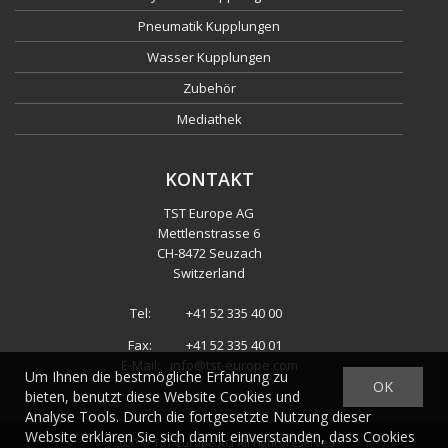
Pneumatik Kupplungen
Wasser Kupplungen
Zubehör
Mediathek
KONTAKT
TST Europe AG
Mettlenstrasse 6
CH
-
8472 Seuzach
Switzerland
Tel:
+41 52 335 40 00
Fax:
+41 52 335 40 01
E-Mail:
info@tst-europe.com
Um Ihnen die bestmögliche Erfahrung zu
OK
bieten, benutzt diese Website Cookies und
Analyse Tools. Durch die fortgesetzte Nutzung dieser
Website erklären Sie sich damit einverstanden, dass Cookies
2020 ©
TST Europe AG
All rights reserved