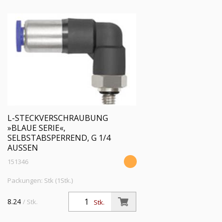
L-STECKVERSCHRAUBUNG
»BLAUE SERIE«,
SELBSTABSPERREND, G 1/4
AUSSEN
151346
Packungen: Stk (1Stk.)
8.24
/ Stk.
Stk.