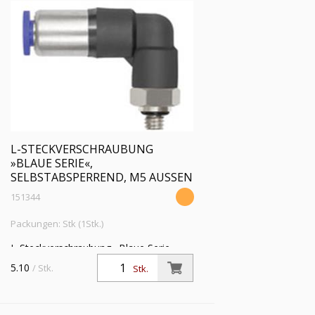
L-STECKVERSCHRAUBUNG
»BLAUE SERIE«,
SELBSTABSPERREND, M5 AUSSEN
151344
Packungen: Stk (1Stk.)
L-Steckverschraubung »Blaue Serie«,
selbstabsper., M5 a., f. Schlauch-Außen-
5.10
/ Stk.
Stk.
Ø 4 mm, Arbeitsdr. max. 10 bar,
Kunststoff/MS vern.