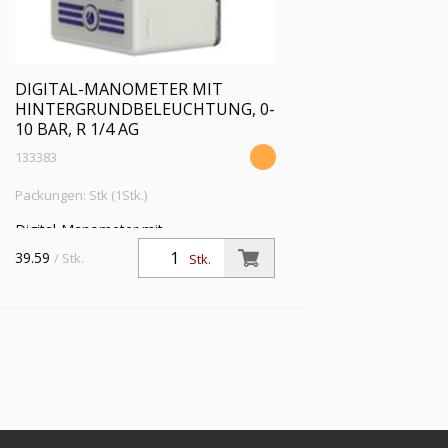
DIGITAL-MANOMETER MIT
HINTERGRUNDBELEUCHTUNG, 0-
10 BAR, R 1/4 AG
133383
Packungen: Stk (1Stk.)
Digital-Manometer mit
Hintergrundbeleuchtung, Messbereich 0
39.59
/ Stk.
Stk.
- 10 bar, R 1/4 AG - M5 IG