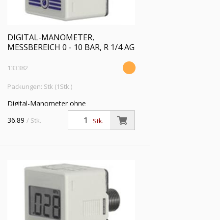
DIGITAL-MANOMETER,
MESSBEREICH 0 - 10 BAR, R 1/4 AG
133382
Packungen: Stk (1Stk.)
Digital-Manometer ohne
Hintergrundbeleuchtung, Messbereich 0
36.89
/ Stk.
Stk.
- 10 bar, R 1/4 AG - M5 IG