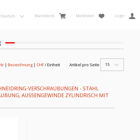
Warenkorb
Merklisten
Login
Deutsch
g
15
 Nr
|
Bezeichnung
|
CHF
/ Einheit
Artikel pro Seite
HNEIDRING-VERSCHRAUBUNGEN - STAHL
BUNG, AUSSENGEWINDE ZYLINDRISCH MIT O