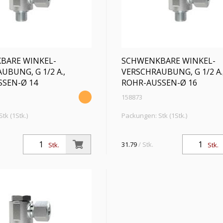
BARE WINKEL-
SCHWENKBARE WINKEL-
UBUNG, G 1/2 A.,
VERSCHRAUBUNG, G 1/2 A.
SEN-Ø 14
ROHR-AUSSEN-Ø 16
158873
tk (1Stk.)
Packungen: Stk (1Stk.)
e Winkel-Verschraubung, G
Schwenkbare Winkel-Verschraub
r-Außen-Ø 14 mm, SW1 27, SW2
1/2 a., Rohr-Außen-Ø 16 mm, SW1
31.79
/ Stk.
Stk.
Stk.
druck max. 400 bar, Stahl
27, Betriebsdruck max. 400 bar, St
verzinkt