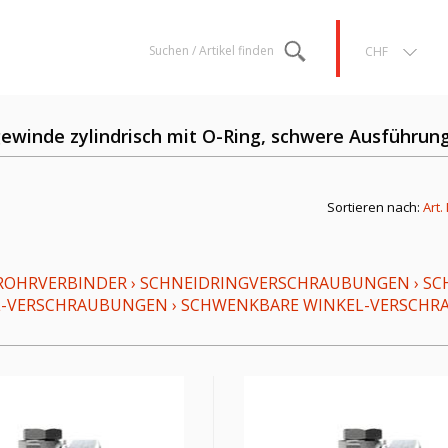
Suchen / Artikel finden
CHF
winde zylindrisch mit O-Ring, schwere Ausführun
Sortieren nach:
Art.
ROHRVERBINDER
›
SCHNEIDRINGVERSCHRAUBUNGEN
›
SC
L-VERSCHRAUBUNGEN
›
SCHWENKBARE WINKEL-VERSCHRAU