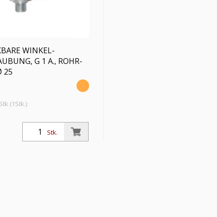
BARE WINKEL-
UBUNG, G 1 A., ROHR-
 25
tk (1Stk.)
 Winkel-Verschraubung, G 1
ßen-Ø 25 mm, SW1 46, SW2 41,
Stk.
k max. 250 bar, Stahl verzinkt