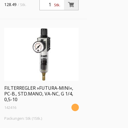
Behälter, Standardmano, 5 µm, BG 0, G
128.49
/ Stk.
Stk.
1/4, PE 1,5 - 12 bar, Regelbereich 0,5-8
bar, Ablass VA (NC)
FILTERREGLER »FUTURA-MINI«,
PC-B., STD.MANO, VA-NC, G 1/4,
0,5-10
142416
Packungen: Stk (1Stk.)