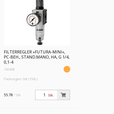
FILTERREGLER »FUTURA-MINI«,
PC-BEH., STAND.MANO, HA, G 1/4,
0,1-4
142408
Packungen: Stk (1Stk.)
55.78
/ Stk.
Stk.