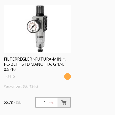
FILTERREGLER »FUTURA-MINI«,
PC-BEH., STD.MANO, HA, G 1/4,
0,5-10
142410
Packungen: Stk (1Stk.)
55.78
/ Stk.
Stk.