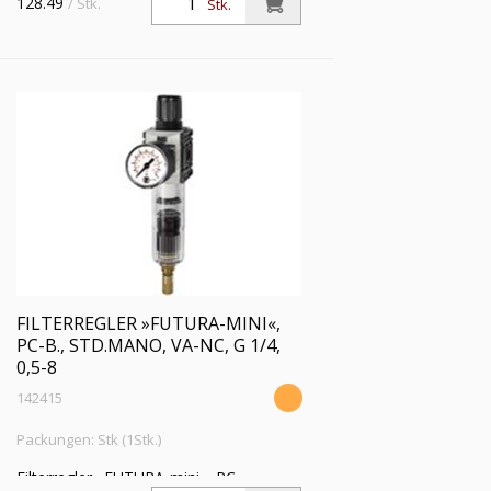
128.49
/ Stk.
Stk.
FILTERREGLER »FUTURA-MINI«,
PC-B., STD.MANO, VA-NC, G 1/4,
0,5-8
142415
Packungen: Stk (1Stk.)
Filterregler »FUTURA-mini«, PC-