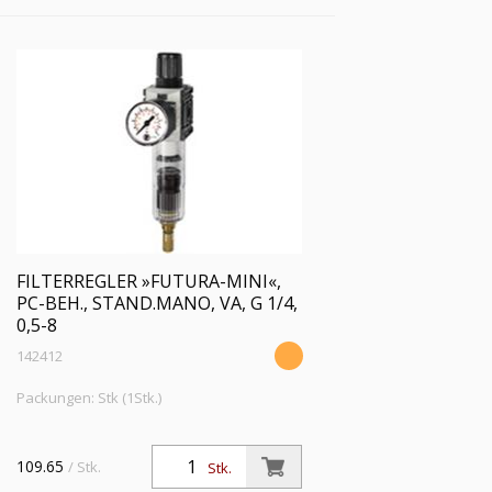
FILTERREGLER »FUTURA-MINI«,
PC-BEH., STAND.MANO, VA, G 1/4,
0,5-8
142412
Packungen: Stk (1Stk.)
109.65
/ Stk.
Stk.