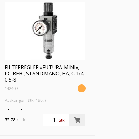
FILTERREGLER »FUTURA-MINI«,
PC-BEH., STAND.MANO, HA, G 1/4,
0,5-8
142409
Packungen: Stk (1Stk.)
Filterregler »FUTURA-mini«, mit PC-
Behälter, Standardmano, 5 µm, BG 0, G
55.78
/ Stk.
Stk.
1/4, PE 1,5 - 12 bar, Regelbereich 0,5 - 8
bar, Ablass HA