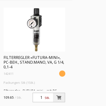
FILTERREGLER »FUTURA-MINI«,
PC-BEH., STAND.MANO, VA, G 1/4,
0,1-4
142411
Packungen: Stk (1Stk.)
Filterregler »FUTURA-mini«, mit PC-
Behälter, Standardmano, 5 µm, BG 0, G
109.65
/ Stk.
Stk.
1/4, PE 1,5 - 12 bar, Regelbereich 0,1 - 4
bar, Ablass VA