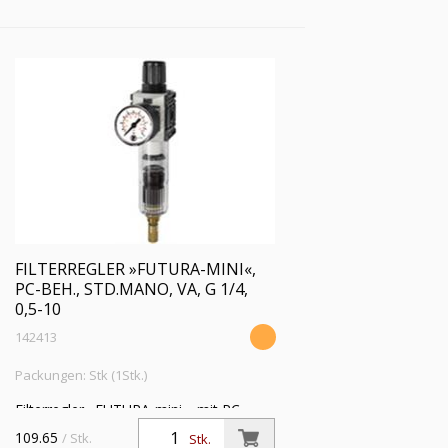
FILTERREGLER »FUTURA-MINI«,
PC-BEH., STD.MANO, VA, G 1/4,
0,5-10
142413
Packungen: Stk (1Stk.)
Filterregler »FUTURA-mini«, mit PC-
Behälter, Standardmano, 5 µm, BG 0, G
109.65
/ Stk.
Stk.