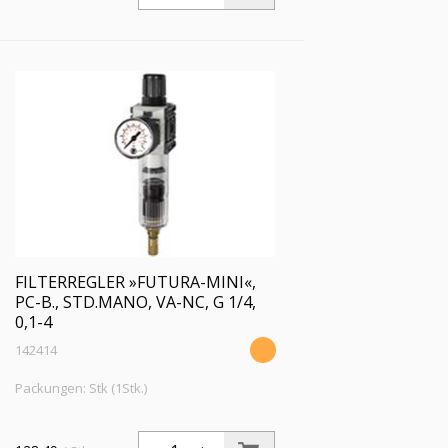
1/4, PE 1,5 - 12 bar, Regelbereich 0,5-10
bar, Ablass VA
FILTERREGLER »FUTURA-MINI«,
PC-B., STD.MANO, VA-NC, G 1/4,
0,1-4
142414
Packungen: Stk (1Stk.)