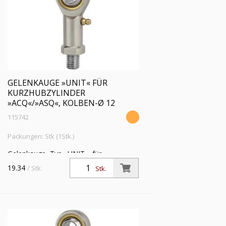
GELENKAUGE »UNIT« FÜR
KURZHUBZYLINDER
»ACQ«/»ASQ«, KOLBEN-Ø 12
115742
Packungen: Stk (1Stk.)
Gelenkauge, Typ »UNIT«, für
Kurzhubzylinder »ACQ« und »ASQ«,
19.34
/ Stk.
Stk.
Kolben-Ø 12, Kolbenstangengewinde
M3x0,5 i., ohne Schmiernippel