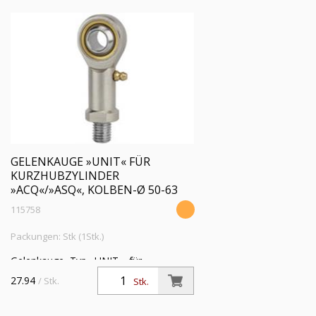
GELENKAUGE »UNIT« FÜR
KURZHUBZYLINDER
»ACQ«/»ASQ«, KOLBEN-Ø 50-63
115758
Packungen: Stk (1Stk.)
Gelenkauge, Typ »UNIT«, für
Kurzhubzylinder »ACQ« und »ASQ«,
27.94
/ Stk.
Stk.
Kolben-Ø 50-63, Kolbenstangengewinde
M10x1,5 i., mit Schmiernippel