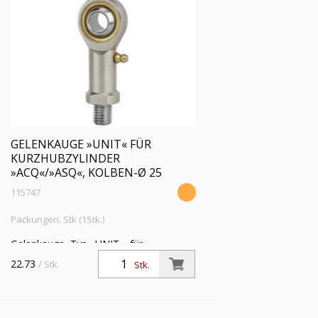
GELENKAUGE »UNIT« FÜR
KURZHUBZYLINDER
»ACQ«/»ASQ«, KOLBEN-Ø 25
115747
Packungen: Stk (1Stk.)
Gelenkauge, Typ »UNIT«, für
Kurzhubzylinder »ACQ« und »ASQ«,
22.73
/ Stk.
Stk.
Kolben-Ø 25, Kolbenstangengewinde
M6x1,0 i., mit Schmiernippel