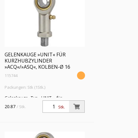
GELENKAUGE »UNIT« FÜR
KURZHUBZYLINDER
»ACQ«/»ASQ«, KOLBEN-Ø 16
115744
Packungen: Stk (1Stk.)
Gelenkauge, Typ »UNIT«, für
Kurzhubzylinder »ACQ« und »ASQ«,
20.87
/ Stk.
Stk.
Kolben-Ø 16, Kolbenstangengewinde
M4x0,7 i., ohne Schmiernippel