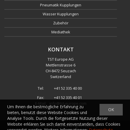
Pneumatik Kupplungen
Wasser Kupplungen
Zubehör
Mediathek
KONTAKT
TST Europe AG
Mettlenstrasse 6
CH
-
8472 Seuzach
Switzerland
Tel:
+41 52 335 40 00
Fax:
+41 52 335 40 01
E-Mail:
info@tst-europe.com
Um Ihnen die bestmögliche Erfahrung zu
OK
bieten, benutzt diese Website Cookies und
Analyse Tools. Durch die fortgesetzte Nutzung dieser
Website erklären Sie sich damit einverstanden, dass Cookies
2020 ©
TST Europe AG
All rights reserved
verwendet werden. Weitere Informationen:
Datenschutz
.