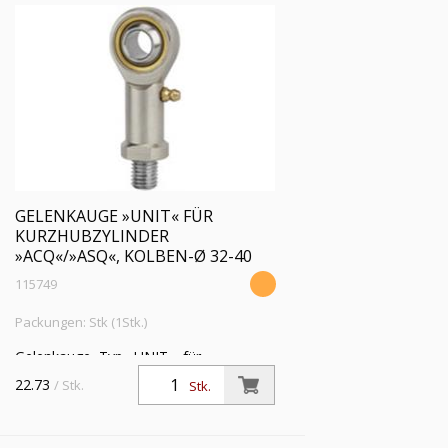
GELENKAUGE »UNIT« FÜR
KURZHUBZYLINDER
»ACQ«/»ASQ«, KOLBEN-Ø 32-40
115749
Packungen: Stk (1Stk.)
Gelenkauge, Typ »UNIT«, für
Kurzhubzylinder »ACQ« und »ASQ«,
22.73
/ Stk.
Stk.
Kolben-Ø 32-40, Kolbenstangengewinde
M8x1,25 i., mit Schmiernippel