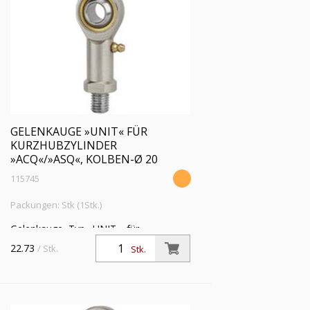
GELENKAUGE »UNIT« FÜR
KURZHUBZYLINDER
»ACQ«/»ASQ«, KOLBEN-Ø 20
115745
Packungen: Stk (1Stk.)
Gelenkauge, Typ »UNIT«, für
Kurzhubzylinder »ACQ« und »ASQ«,
22.73
/ Stk.
Stk.
Kolben-Ø 20, Kolbenstangengewinde
M5x0,8 i., ohne Schmiernippel