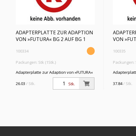
ADAPTERPLATTE ZUR ADAPTION
ADAPTER
VON »FUTURA« BG 2 AUF BG 1
VON »FUT
100334
100335
Packungen: Stk (1Stk.)
Packungen: S
Adapterplatte zur Adaption von »FUTURA«
Adapterplat
Wartungsgeräten (Differenzdruck-
Wartungsger
Durchflussmesser) der BG 2 auf BG 1, inkl.
Durchflussme
26.03
/ Stk.
37.84
/ Stk.
Stk.
Befestigungsset
Befestigung