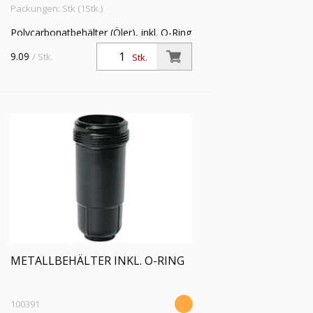
Packungen: Stk (1Stk.)
Polycarbonatbehälter (Öler), inkl. O-Ring
9.09
/ Stk.
Stk.
METALLBEHÄLTER INKL. O-RING
100391