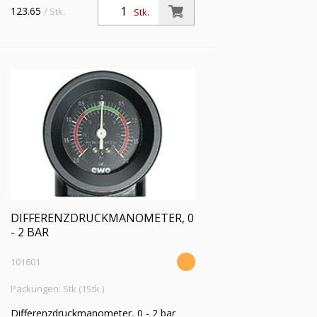
123.65
/ Stk.
Stk.
DIFFERENZDRUCKMANOMETER, 0
- 2 BAR
101601
Packungen: Stk (1Stk.)
Differenzdruckmanometer, 0 - 2 bar