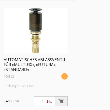
AUTOMATISCHES ABLASSVENTIL
FÜR »MULTIFIX«, »FUTURA«,
»STANDARD«
100362
Packungen: Stk (1Stk.)
54.93
/ Stk.
Stk.