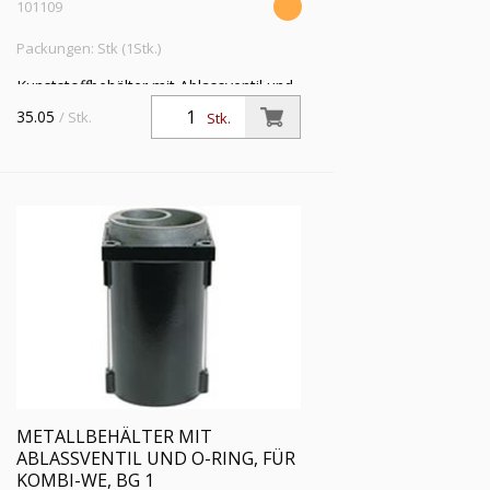
101109
Packungen: Stk (1Stk.)
Kunststoffbehälter mit Ablassventil und
O-Ring, für Kombi-Wartungseinheit, BG
35.05
/ Stk.
Stk.
1, G 1/4, G 3/8 und G 1/2
METALLBEHÄLTER MIT
ABLASSVENTIL UND O-RING, FÜR
KOMBI-WE, BG 1