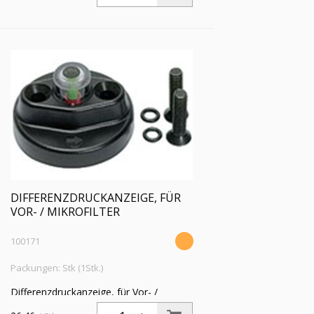
DIFFERENZDRUCKANZEIGE, FÜR
VOR- / MIKROFILTER
100171
Packungen: Stk (1Stk.)
Differenzdruckanzeige, für Vor- /
Mikrofilter »FUTURA« BG 1 - 4, G 1/4, G