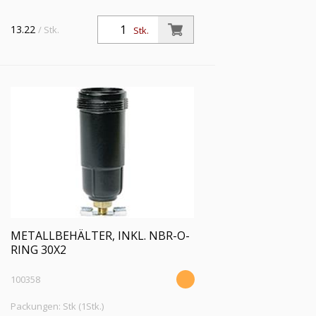
13.22
/ Stk.
Stk.
METALLBEHÄLTER, INKL. NBR-O-
RING 30X2
100358
Packungen: Stk (1Stk.)