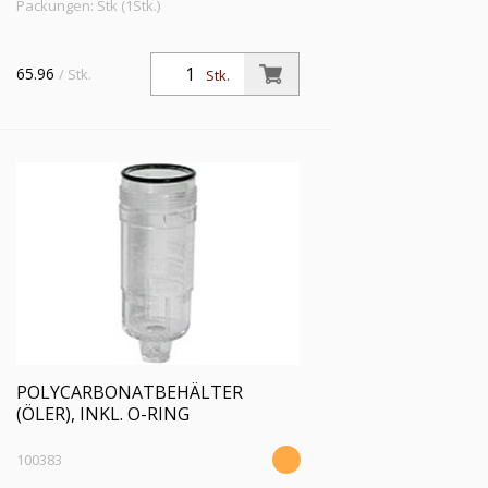
Packungen: Stk (1Stk.)
65.96
/ Stk.
Stk.
POLYCARBONATBEHÄLTER
(ÖLER), INKL. O-RING
100383