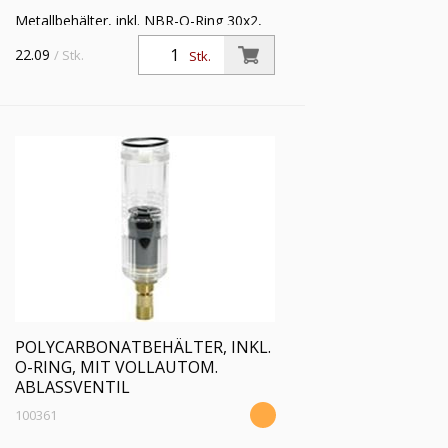
Metallbehälter, inkl. NBR-O-Ring 30x2,
für Filter und Filterregler »multifix-mini«
22.09
/ Stk.
Stk.
und »Standard-mini«
POLYCARBONATBEHÄLTER, INKL.
O-RING, MIT VOLLAUTOM.
ABLASSVENTIL
100361