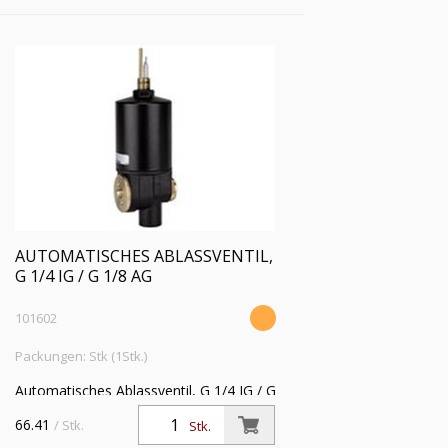
AUTOMATISCHES ABLASSVENTIL,
G 1/4 IG / G 1/8 AG
101602
Packungen: Stk (1Stk.)
Automatisches Ablassventil, G 1/4 IG / G
1/8 AG, Betriebsdruck 4 - 16 bar,
66.41
/ Stk.
Stk.
Mediums-Umgebungstemperatur max.