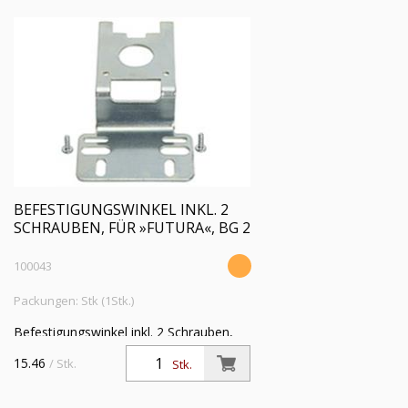
BEFESTIGUNGSWINKEL INKL. 2
SCHRAUBEN, FÜR »FUTURA«, BG 2
100043
Packungen: Stk (1Stk.)
Befestigungswinkel inkl. 2 Schrauben,
Stahl verzinkt, für »FUTURA«, BG 2, G
15.46
/ Stk.
Stk.
3/8 und G 1/2