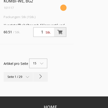
KOMBI-WE, BG2
101117
Packungen: Stk (1Stk.)
Kunststoffbehälter mit Ablassventil und
O-Ring, für Kombi-Wartungseinheit, BG
60.51
/ Stk.
Stk.
2, G 3/4 und G 1
Artikel pro Seite
15
Seite 1 / 29
HOME