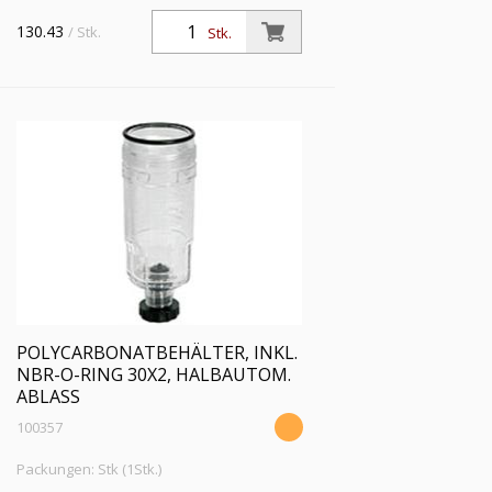
130.43
/ Stk.
Stk.
POLYCARBONATBEHÄLTER, INKL.
NBR-O-RING 30X2, HALBAUTOM.
ABLASS
100357
Packungen: Stk (1Stk.)