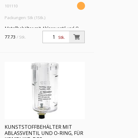
101110
Packungen: Stk (1Stk.)
Metallbehälter mit Ablassventil und O-
Ring, für Kombi-Wartungseinheit, BG 1,
77.73
/ Stk.
Stk.
G 1/4, G 3/8 und G 1/2
KUNSTSTOFFBEHÄLTER MIT
ABLASSVENTIL UND O-RING, FÜR