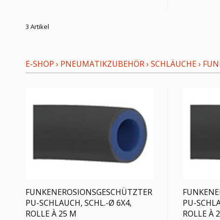
3 Artikel
E-SHOP
›
PNEUMATIKZUBEHÖR
›
SCHLÄUCHE
›
FUN
FUNKENEROSIONSGESCHÜTZTER
FUNKENE
PU-SCHLAUCH, SCHL.-Ø 6X4,
PU-SCHLA
ROLLE À 25 M
ROLLE À 