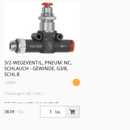
3/2-WEGEVENTIL, PNEUM. NC,
SCHLAUCH - GEWINDE, G3/8,
SCHL.8
106801
Packungen: Stk (1Stk.)
3/2-Wegeventil, pneumatisch
»lineonline«, NC, Schlauch - Gewinde, G
38.09
/ Stk.
Stk.
3/8, für Schlauch-Ø 8 mm,
Betriebsdruck max. 10 bar