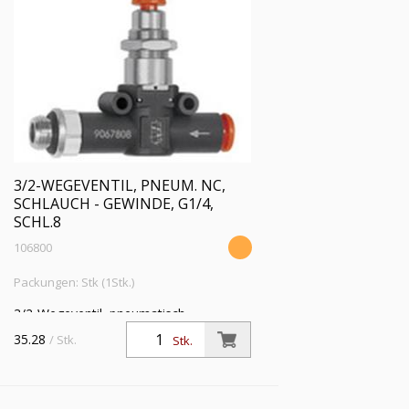
3/2-WEGEVENTIL, PNEUM. NC,
SCHLAUCH - GEWINDE, G1/4,
SCHL.8
106800
Packungen: Stk (1Stk.)
3/2-Wegeventil, pneumatisch
»lineonline«, NC, Schlauch - Gewinde, G
35.28
/ Stk.
Stk.
1/4, für Schlauch-Ø 8 mm,
Betriebsdruck max. 10 bar