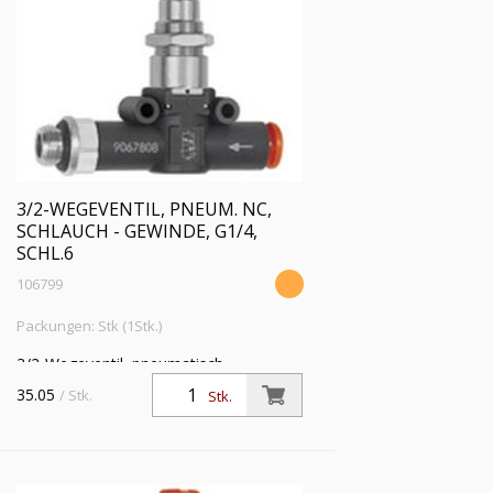
3/2-WEGEVENTIL, PNEUM. NC,
SCHLAUCH - GEWINDE, G1/4,
SCHL.6
106799
Packungen: Stk (1Stk.)
3/2-Wegeventil, pneumatisch
»lineonline«, NC, Schlauch - Gewinde, G
35.05
/ Stk.
Stk.
1/4, für Schlauch-Ø 6 mm,
Betriebsdruck max. 10 bar