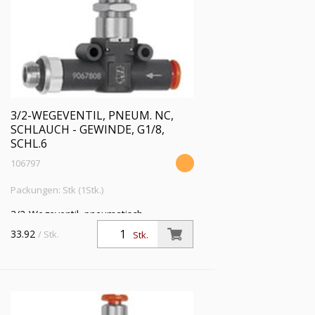
3/2-WEGEVENTIL, PNEUM. NC,
SCHLAUCH - GEWINDE, G1/8,
SCHL.6
106797
Packungen: Stk (1Stk.)
3/2-Wegeventil, pneumatisch
»lineonline«, NC, Schlauch - Gewinde, G
33.92
/ Stk.
Stk.
1/8, für Schlauch-Ø 6 mm,
Betriebsdruck max. 10 bar