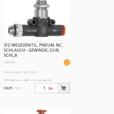
3/2-WEGEVENTIL, PNEUM. NC,
SCHLAUCH - GEWINDE, G1/8,
SCHL.8
106798
Packungen: Stk (1Stk.)
3/2-Wegeventil, pneumatisch
»lineonline«, NC, Schlauch - Gewinde, G
34.81
/ Stk.
Stk.
1/8, für Schlauch-Ø 8 mm,
Betriebsdruck max. 10 bar