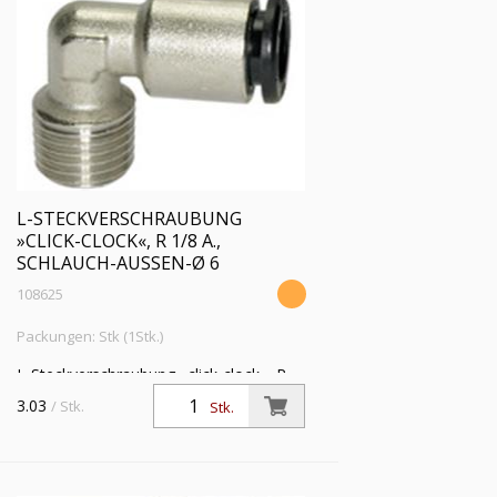
L-STECKVERSCHRAUBUNG
»CLICK-CLOCK«, R 1/8 A.,
SCHLAUCH-AUSSEN-Ø 6
108625
Packungen: Stk (1Stk.)
L-Steckverschraubung »click-clock«, R
1/8 a., für Schlauch-Außen-Ø 6 mm,
3.03
/ Stk.
Stk.
Arbeitsdruck max. 16 bar, Messing
vernickelt