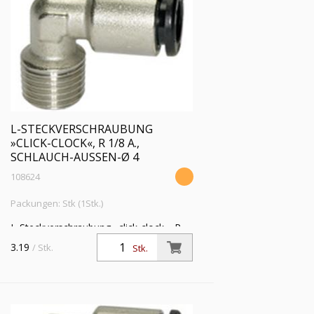
L-STECKVERSCHRAUBUNG
»CLICK-CLOCK«, R 1/8 A.,
SCHLAUCH-AUSSEN-Ø 4
108624
Packungen: Stk (1Stk.)
L-Steckverschraubung »click-clock«, R
1/8 a., für Schlauch-Außen-Ø 4 mm,
3.19
/ Stk.
Stk.
Arbeitsdruck max. 16 bar, Messing
vernickelt