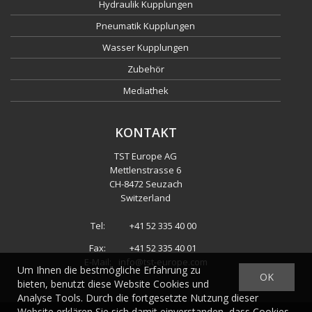
Hydraulik Kupplungen
Pneumatik Kupplungen
Wasser Kupplungen
Zubehör
Mediathek
KONTAKT
TST Europe AG
Mettlenstrasse 6
CH
-
8472 Seuzach
Switzerland
Tel:
+41 52 335 40 00
Fax:
+41 52 335 40 01
E-Mail:
info@tst-europe.com
Um Ihnen die bestmögliche Erfahrung zu
OK
bieten, benutzt diese Website Cookies und
Analyse Tools. Durch die fortgesetzte Nutzung dieser
Website erklären Sie sich damit einverstanden, dass Cookies