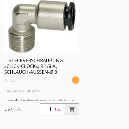
L-STECKVERSCHRAUBUNG
»CLICK-CLOCK«, R 1/8 A.,
SCHLAUCH-AUSSEN-Ø 8
108626
Packungen: Stk (1Stk.)
L-Steckverschraubung »click-clock«, R
1/8 a., für Schlauch-Außen-Ø 8 mm,
3.67
/ Stk.
Stk.
Arbeitsdruck max. 16 bar, Messing
vernickelt