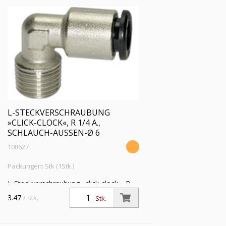
L-STECKVERSCHRAUBUNG
»CLICK-CLOCK«, R 1/4 A.,
SCHLAUCH-AUSSEN-Ø 6
108627
Packungen: Stk (1Stk.)
L-Steckverschraubung »click-clock«, R
1/4 a., für Schlauch-Außen-Ø 6 mm,
3.47
/ Stk.
Stk.
Arbeitsdruck max. 16 bar, Messing
vernickelt