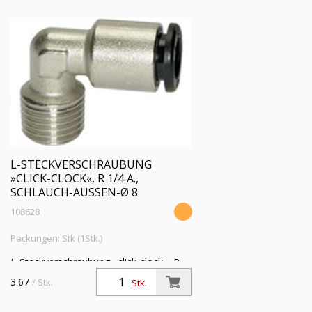
L-STECKVERSCHRAUBUNG
»CLICK-CLOCK«, R 1/4 A.,
SCHLAUCH-AUSSEN-Ø 8
108628
Packungen: Stk (1Stk.)
L-Steckverschraubung »click-clock«, R
1/4 a., für Schlauch-Außen-Ø 8 mm,
3.67
/ Stk.
Stk.
Arbeitsdruck max. 16 bar, Messing
vernickelt