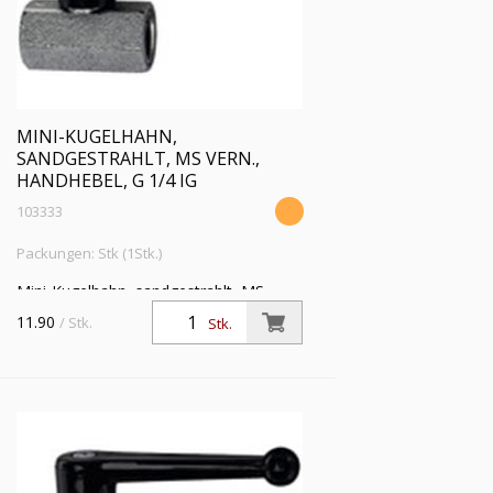
MINI-KUGELHAHN,
SANDGESTRAHLT, MS VERN.,
HANDHEBEL, G 1/4 IG
103333
Packungen: Stk (1Stk.)
Mini-Kugelhahn, sandgestrahlt, MS
vern., Handhebel, Mediums-/
11.90
/ Stk.
Stk.
Umgebungstemp. -10 °C bis 90 °C, G
1/4 IG, DN 8, PN max. 10 bar