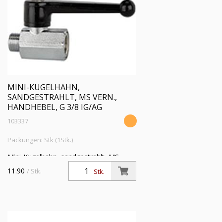
MINI-KUGELHAHN,
SANDGESTRAHLT, MS VERN.,
HANDHEBEL, G 3/8 IG/AG
103337
Packungen: Stk (1Stk.)
Mini-Kugelhahn, sandgestrahlt, MS
vern., Handhebel, Mediums-/
11.90
/ Stk.
Stk.
Umgebungstemp. -10 °C bis 90 °C, G
3/8 IG/AG, DN 8, PN max. 10 bar