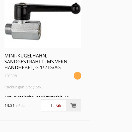
MINI-KUGELHAHN,
SANDGESTRAHLT, MS VERN.,
HANDHEBEL, G 1/2 IG/AG
103338
Packungen: Stk (1Stk.)
Mini-Kugelhahn, sandgestrahlt, MS
vern., Handhebel, Mediums-/
13.31
/ Stk.
Stk.
Umgebungstemp. -10 °C bis 90 °C, G
1/2 IG/AG, DN 10, PN max. 10 bar