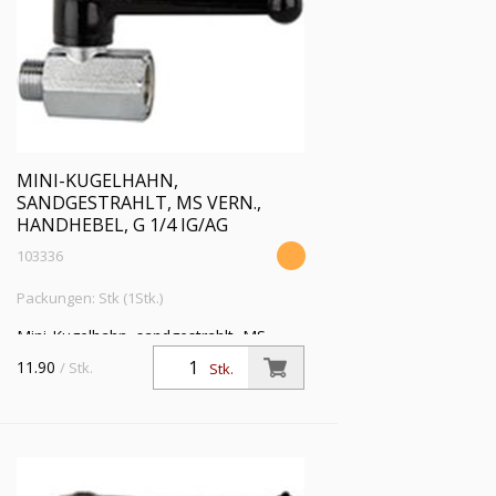
MINI-KUGELHAHN,
SANDGESTRAHLT, MS VERN.,
HANDHEBEL, G 1/4 IG/AG
103336
Packungen: Stk (1Stk.)
Mini-Kugelhahn, sandgestrahlt, MS
vern., Handhebel, Mediums-/
11.90
/ Stk.
Stk.
Umgebungstemp. -10 °C bis 90 °C, G
1/4 IG/AG, DN 8, PN max. 10 bar