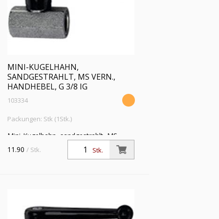
MINI-KUGELHAHN,
SANDGESTRAHLT, MS VERN.,
HANDHEBEL, G 3/8 IG
103334
Packungen: Stk (1Stk.)
Mini-Kugelhahn, sandgestrahlt, MS
vern., Handhebel, Mediums-/
11.90
/ Stk.
Stk.
Umgebungstemp. -10 °C bis 90 °C, G
3/8 IG, DN 8, PN max. 10 bar