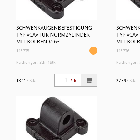
SCHWENKAUGENBEFESTIGUNG
SCHWENK
TYP »CA« FÜR NORMZYLINDER
TYP »CA«
MIT KOLBEN-Ø 63
MIT KOLB
115775
115776
Packungen: Stk (1Stk.)
Packungen: S
Schwenkaugenbefestigung, Typ »CA« für
Schwenkauge
Normzylinder »SE«, für Kolben-Ø 63
Normzylinder
18.41
/ Stk.
27.39
/ Stk.
Stk.