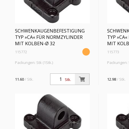
SCHWENKAUGENBEFESTIGUNG
SCHWENK
TYP »CA« FÜR NORMZYLINDER
TYP »CA«
MIT KOLBEN-Ø 32
MIT KOLB
115772
115773
Packungen: Stk (1Stk.)
Packungen: S
Schwenkaugenbefestigung, Typ »CA« für
Schwenkauge
Normzylinder »SE«, für Kolben-Ø 32
Normzylinder
11.60
/ Stk.
12.98
/ Stk.
Stk.