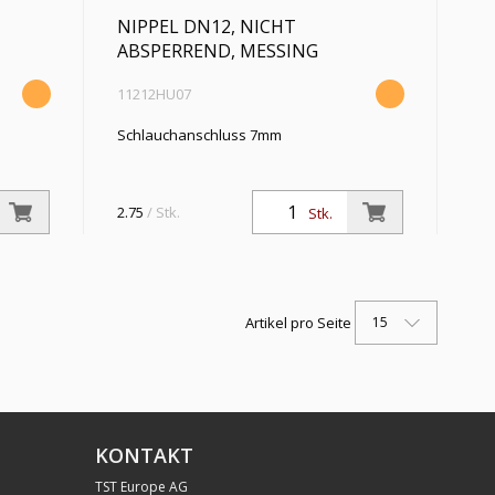
NIPPEL DN12, NICHT
ABSPERREND, MESSING
11212HU07
Schlauchanschluss 7mm
2.75
/ Stk.
Stk.
15
Artikel pro Seite
KONTAKT
TST Europe AG