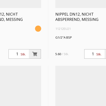
12, NICHT
NIPPEL DN12, NICHT
ND, MESSING
ABSPERREND, MESSING
11212EU21
G1/2"A BSP
5.60
/ Stk.
Stk.
Stk.