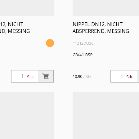
12, NICHT
NIPPEL DN12, NICHT
ND, MESSING
ABSPERREND, MESSING
11212DU26
G3/4"I BSP
10.90
/ Stk.
Stk.
Stk.