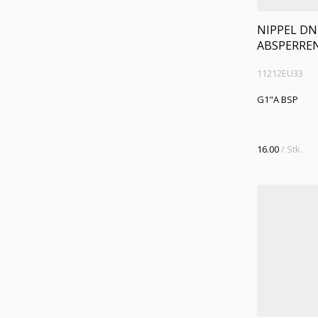
NIPPEL DN
ABSPERRE
11212EU33
G1"A BSP
16.00
/ Stk.