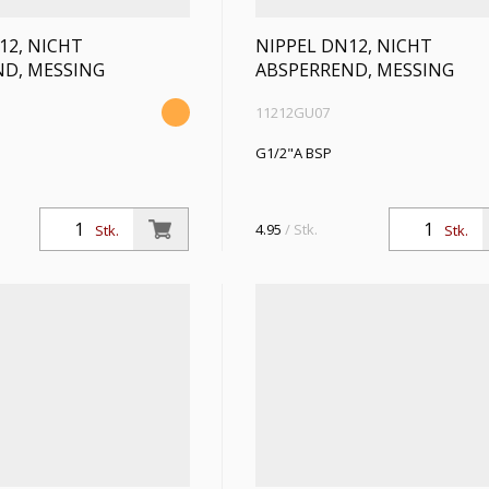
12, NICHT
NIPPEL DN12, NICHT
ND, MESSING
ABSPERREND, MESSING
11212GU07
G1/2"A BSP
4.95
/ Stk.
Stk.
Stk.