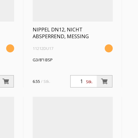
NIPPEL DN12, NICHT
ABSPERREND, MESSING
11212DU17
G3/8"I BSP
6.55
/ Stk.
Stk.