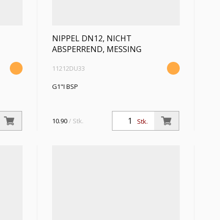
NIPPEL DN12, NICHT
ABSPERREND, MESSING
11212DU33
G1"I BSP
10.90
/ Stk.
Stk.