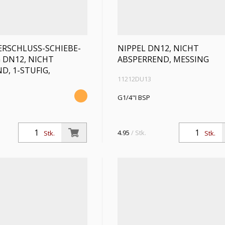
RSCHLUSS-SCHIEBE-
NIPPEL DN12, NICHT
 DN12, NICHT
ABSPERREND, MESSING
D, 1-STUFIG,
11212DU13
G1/4"I BSP
4.95
/ Stk.
Stk.
Stk.