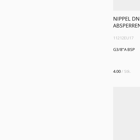
NIPPEL DN
ABSPERRE
11212EU17
G3/8"A BSP
4.00
/ Stk.