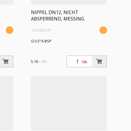
NIPPEL DN12, NICHT
ABSPERREND, MESSING
11212GU10
G1/2"A BSP
5.10
/ Stk.
Stk.