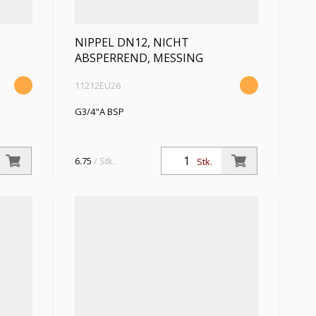
NIPPEL DN12, NICHT
ABSPERREND, MESSING
11212EU26
G3/4"A BSP
6.75
/ Stk.
Stk.