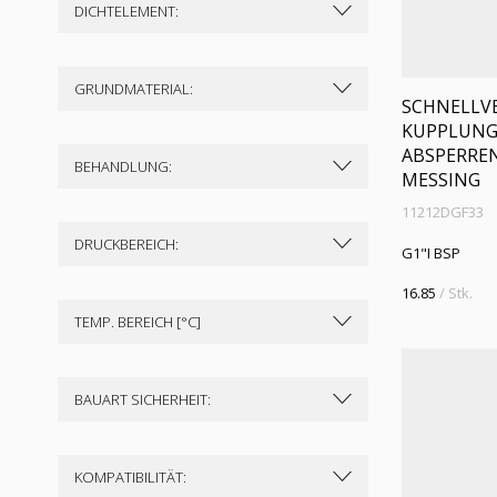
DICHTELEMENT:
GRUNDMATERIAL:
SCHNELLVE
KUPPLUNG
ABSPERREN
BEHANDLUNG:
MESSING
11212DGF33
DRUCKBEREICH:
G1"I BSP
16.85
/ Stk.
TEMP. BEREICH [°C]
BAUART SICHERHEIT:
KOMPATIBILITÄT: