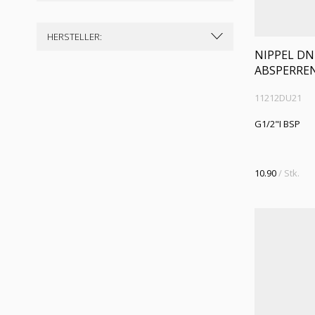
HERSTELLER:
NIPPEL DN
ABSPERRE
11212DU21
G1/2"I BSP
10.90
/ Stk.