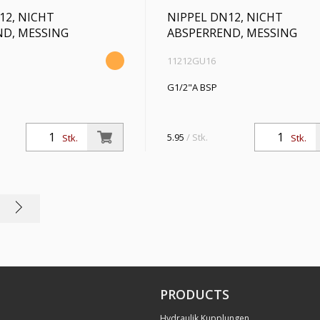
12, NICHT
NIPPEL DN12, NICHT
ND, MESSING
ABSPERREND, MESSING
11212GU16
G1/2"A BSP
5.95
/ Stk.
Stk.
Stk.
PRODUCTS
Hydraulik Kupplungen