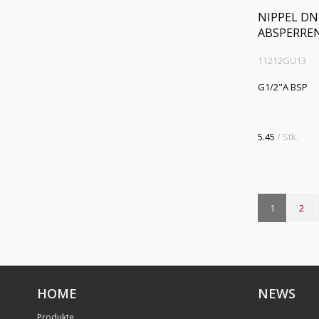
NIPPEL DN
ABSPERRE
11212GU13
G1/2"A BSP
5.45
/ Stk.
1
2
HOME
NEWS
Produkte