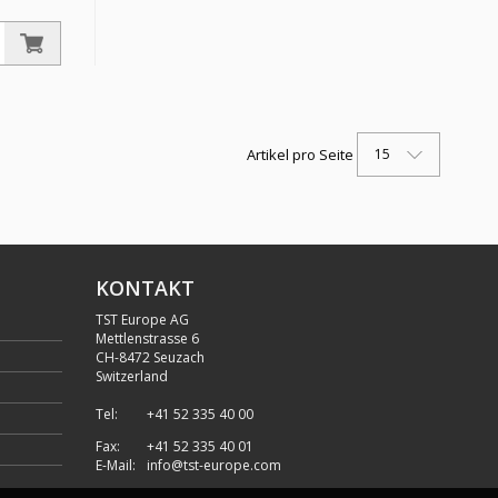
 1 1/2,
0 °C,
., DIN EN
15
Artikel pro Seite
KONTAKT
TST Europe AG
Mettlenstrasse 6
CH
-
8472 Seuzach
Switzerland
Tel:
+41 52 335 40 00
Fax:
+41 52 335 40 01
E-Mail:
info@tst-europe.com