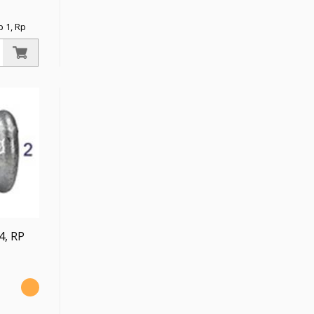
p 1, Rp
C,
inkt, DIN
4, RP