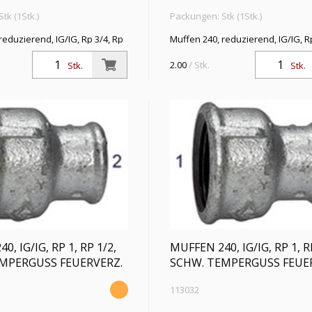
tk (1Stk.)
Packungen: Stk (1Stk.)
reduzierend, IG/IG, Rp 3/4, Rp
Muffen 240, reduzierend, IG/IG, R
temp. -20 °C bis 300 °C,
1/2, Betriebstemp. -20 °C bis 300 °
emperguss, feuerverzinkt, DIN
schwarzer Temperguss, feuerverz
2.00
/ Stk.
Stk.
Stk.
EN 10242
, IG/IG, RP 1, RP 1/2,
MUFFEN 240, IG/IG, RP 1, R
MPERGUSS FEUERVERZ.
SCHW. TEMPERGUSS FEUE
113032