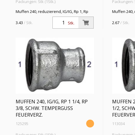
Packungen: Stk (1Stk.)
Packungen: S
Muffen 240, reduzierend, IG/IG, Rp 1, Rp
Muffen 240, 
3/8, Betriebstemp. -20 °C bis 300 °C,
1/2, Betriebs
schwarzer Temperguss, feuerverzinkt, DIN
schwarzer T
3.43
/ Stk.
2.67
/ Stk.
Stk.
EN 10242
EN 10242
MUFFEN 240, IG/IG, RP 1 1/4, RP
MUFFEN 24
3/8, SCHW. TEMPERGUSS
1/2, SCH
FEUERVERZ.
FEUERVER
125295
113034
Packungen: Stk (1Stk.)
Packungen: S