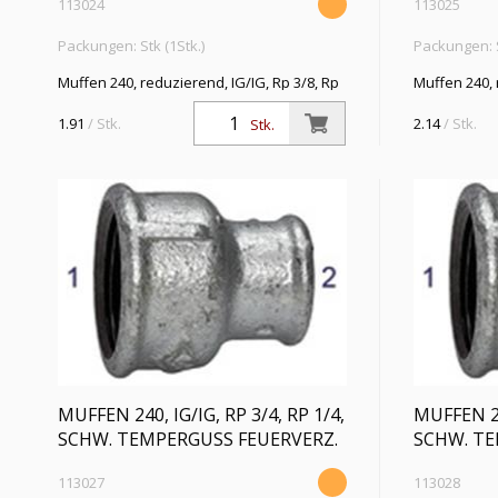
113024
113025
Packungen: Stk (1Stk.)
Packungen: S
Muffen 240, reduzierend, IG/IG, Rp 3/8, Rp
Muffen 240, 
1/4, Betriebstemp. -20 °C bis 300 °C,
1/4, Betriebs
schwarzer Temperguss, feuerverzinkt, DIN
schwarzer T
1.91
/ Stk.
2.14
/ Stk.
Stk.
EN 10242
EN 10242
MUFFEN 240, IG/IG, RP 3/4, RP 1/4,
MUFFEN 240
SCHW. TEMPERGUSS FEUERVERZ.
SCHW. TE
113027
113028