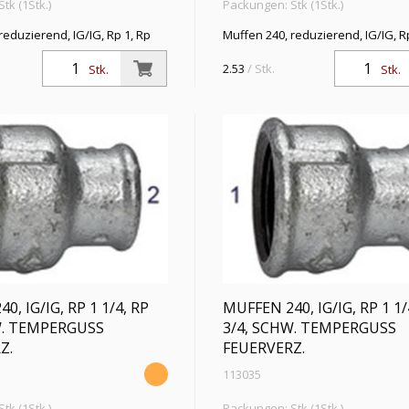
tk (1Stk.)
Packungen: Stk (1Stk.)
reduzierend, IG/IG, Rp 1, Rp
Muffen 240, reduzierend, IG/IG, R
temp. -20 °C bis 300 °C,
3/4, Betriebstemp. -20 °C bis 300 °
emperguss, feuerverzinkt, DIN
schwarzer Temperguss, feuerverz
2.53
/ Stk.
Stk.
Stk.
EN 10242
0, IG/IG, RP 1 1/4, RP
MUFFEN 240, IG/IG, RP 1 1/
W. TEMPERGUSS
3/4, SCHW. TEMPERGUSS
Z.
FEUERVERZ.
113035
tk (1Stk.)
Packungen: Stk (1Stk.)