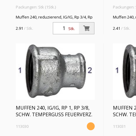
Packungen: Stk (1Stk.)
Packungen: S
Muffen 240, reduzierend, IG/IG, Rp 3/4, Rp
Muffen 240, 
1/4, Betriebstemp. -20 °C bis 300 °C,
3/8, Betriebs
schwarzer Temperguss, feuerverzinkt, DIN
schwarzer T
2.91
/ Stk.
2.41
/ Stk.
Stk.
EN 10242
EN 10242
MUFFEN 240, IG/IG, RP 1, RP 3/8,
MUFFEN 240
SCHW. TEMPERGUSS FEUERVERZ.
SCHW. TE
113030
113031