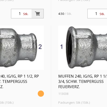
reduzierend, IG/IG, Rp 1 1/4,
Muffen 240, reduzierend, IG/IG, Rp
ebstemp. -20 °C bis 300 °C,
Rp 3/4, Betriebstemp. -20 °C bis 30
4.50
/ Stk.
Stk.
Stk.
emperguss, feuerverz., DIN EN
schwarzer Temperguss, feuerverz
10242
0, IG/IG, RP 1 1/2, RP
MUFFEN 240, IG/IG, RP 1 1/
W. TEMPERGUSS
3/4, SCHW. TEMPERGUSS
Z.
FEUERVERZ.
113038
tk (1Stk.)
Packungen: Stk (1Stk.)