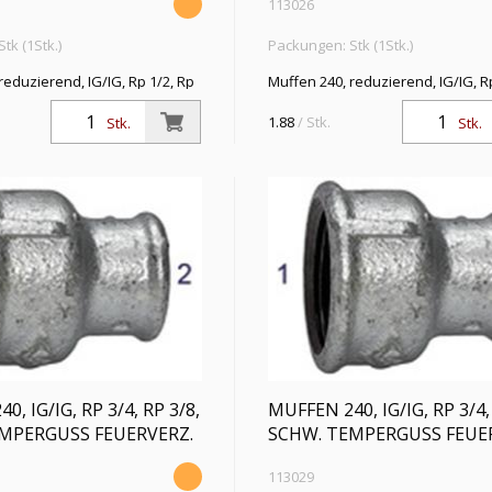
113026
tk (1Stk.)
Packungen: Stk (1Stk.)
reduzierend, IG/IG, Rp 1/2, Rp
Muffen 240, reduzierend, IG/IG, R
temp. -20 °C bis 300 °C,
3/8, Betriebstemp. -20 °C bis 300 °
emperguss, feuerverzinkt, DIN
schwarzer Temperguss, feuerverz
1.88
/ Stk.
Stk.
Stk.
EN 10242
, IG/IG, RP 3/4, RP 3/8,
MUFFEN 240, IG/IG, RP 3/4,
MPERGUSS FEUERVERZ.
SCHW. TEMPERGUSS FEUE
113029