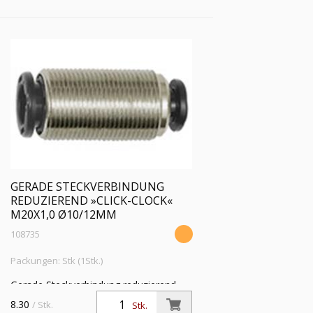
GERADE STECKVERBINDUNG
REDUZIEREND »CLICK-CLOCK«
M20X1,0 Ø10/12MM
108735
Packungen: Stk (1Stk.)
Gerade Steckverbindung reduzierend
»click-clock«, M20x1,0, f. Schl.-Außen-Ø
8.30
/ Stk.
Stk.
10/12 mm, Arbeitsdruck max. 16 bar,