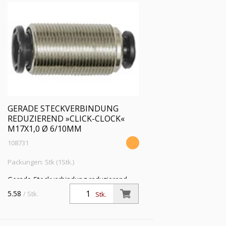
GERADE STECKVERBINDUNG
REDUZIEREND »CLICK-CLOCK«
M17X1,0 Ø 6/10MM
108731
Packungen: Stk (1Stk.)
Gerade Steckverbindung reduzierend
»click-clock«, M17x1,0, für Schl.-Außen-
5.58
/ Stk.
Stk.
Ø 6/10 mm, Arbeitsdruck max. 16 bar,
Messing vernickelt