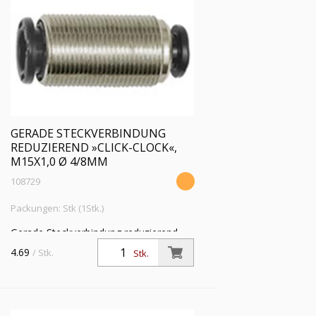
GERADE STECKVERBINDUNG
REDUZIEREND »CLICK-CLOCK«,
M15X1,0 Ø 4/8MM
108729
Packungen: Stk (1Stk.)
Gerade Steckverbindung reduzierend
»click-clock«, M15x1,0, für Schl.-Außen-
4.69
/ Stk.
Stk.
Ø 4/8 mm, Arbeitsdruck max. 16 bar,
Messing vernickelt