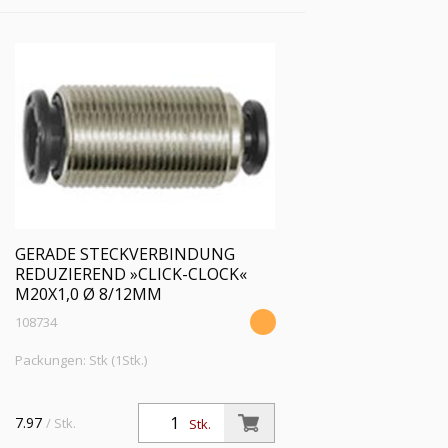
GERADE STECKVERBINDUNG
REDUZIEREND »CLICK-CLOCK«
M20X1,0 Ø 8/12MM
108734
Packungen: Stk (1Stk.)
7.97
/ Stk.
Stk.