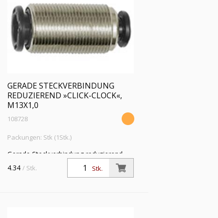
GERADE STECKVERBINDUNG
REDUZIEREND »CLICK-CLOCK«,
M13X1,0
108728
Packungen: Stk (1Stk.)
Gerade Steckverbindung reduzierend
»click-clock«, M13x1,0, für Schl.-Außen-
4.34
/ Stk.
Stk.
Ø 4/6 mm, Arbeitsdruck max. 16 bar,
Messing vernickelt