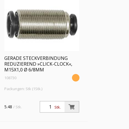
GERADE STECKVERBINDUNG
REDUZIEREND »CLICK-CLOCK«,
M15X1,0 Ø 6/8MM
108730
Packungen: Stk (1Stk.)
5.48
/ Stk.
Stk.