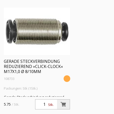
GERADE STECKVERBINDUNG
REDUZIEREND »CLICK-CLOCK«
M17X1,0 Ø 8/10MM
108733
Packungen: Stk (1Stk.)
Gerade Steckverbindung reduzierend
»click-clock«, M17x1,0, für Schl.-Außen-
5.75
/ Stk.
Stk.
Ø 8/10 mm, Arbeitsdruck max. 16 bar,
Messing vernickelt