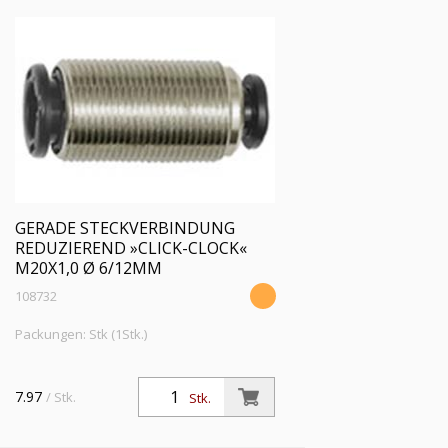
GERADE STECKVERBINDUNG
REDUZIEREND »CLICK-CLOCK«
M20X1,0 Ø 6/12MM
108732
Packungen: Stk (1Stk.)
7.97
/ Stk.
Stk.