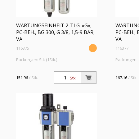
WARTUNGSEINHEIT 2-TLG. »G«,
WARTUNGS
PC-BEH., BG 300, G 3/8, 1,5-9 BAR,
PC-BEH., B
VA
VA
116375
116377
Packungen: Stk (1Stk.)
Packungen: S
Wartungseinheit 2-tlg. »G« mit PC-Behälter
Wartungseinh
u. Schutzkorb, 5 µm, BG 300, G 3/8, PE max.
u. Schutzkor
151.96
/ Stk.
167.16
/ Stk.
Stk.
10 bar, Regelbereich 1,5 - 9 bar, Ablass VA
10 bar, Regel