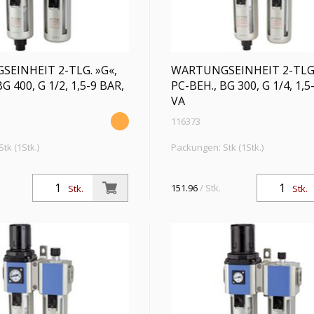
EINHEIT 2-TLG. »G«,
WARTUNGSEINHEIT 2-TLG.
G 400, G 1/2, 1,5-9 BAR,
PC-BEH., BG 300, G 1/4, 1,5
VA
116373
tk (1Stk.)
Packungen: Stk (1Stk.)
eit 2-tlg. »G« mit PC-Behälter
Wartungseinheit 2-tlg. »G« mit PC
b, 5 µm, BG 400, G 1/2, PE max.
u. Schutzkorb, 5 µm, BG 300, G 1/4
151.96
/ Stk.
Stk.
Stk.
lbereich 1,5 - 9 bar, Ablass HA
10 bar, Regelbereich 1,5 - 9 bar, 