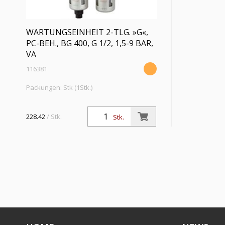
WARTUNGSEINHEIT 2-TLG. »G«,
PC-BEH., BG 400, G 1/2, 1,5-9 BAR,
VA
116381
Packungen: Stk (1Stk.)
Wartungseinheit 2-tlg. »G« mit PC-Behälter
u. Schutzkorb, 5 µm, BG 400, G 1/2, PE max.
228.42
/ Stk.
Stk.
10 bar, Regelbereich 1,5 - 9 bar, Ablass VA