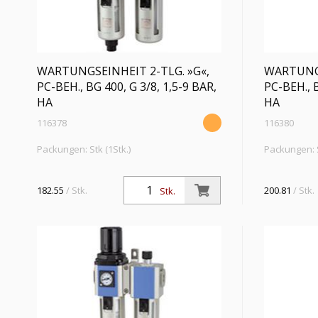
WARTUNGSEINHEIT 2-TLG. »G«,
WARTUNGS
PC-BEH., BG 400, G 3/8, 1,5-9 BAR,
PC-BEH., B
HA
HA
116378
116380
Packungen: Stk (1Stk.)
Packungen: S
Wartungseinheit 2-tlg. »G« mit PC-Behälter
Wartungseinh
u. Schutzkorb, 5 µm, BG 400, G 3/8, PE max.
u. Schutzkor
182.55
/ Stk.
200.81
/ Stk.
Stk.
10 bar, Regelbereich 1,5 - 9 bar, Ablass HA
10 bar, Rege