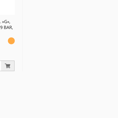
 »G«,
-9 BAR,
-Behälter
, PE max.
Ablass VA