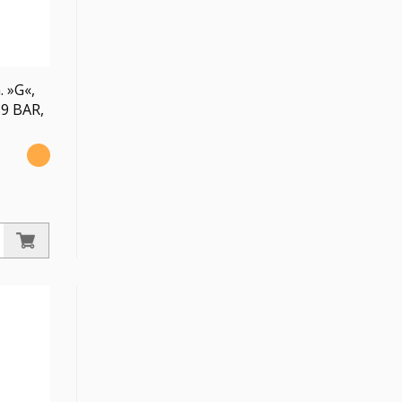
 »G«,
-9 BAR,
-Behälter
, PE max.
Ablass VA