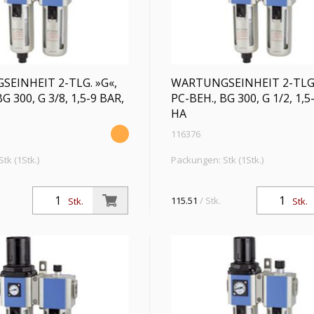
EINHEIT 2-TLG. »G«,
WARTUNGSEINHEIT 2-TLG.
G 300, G 3/8, 1,5-9 BAR,
PC-BEH., BG 300, G 1/2, 1,5
HA
116376
tk (1Stk.)
Packungen: Stk (1Stk.)
eit 2-tlg. »G« mit PC-Behälter
Wartungseinheit 2-tlg. »G« mit PC
b, 5 µm, BG 300, G 3/8, PE max.
u. Schutzkorb, 5 µm, BG 300, G 1/2
115.51
/ Stk.
Stk.
Stk.
lbereich 1,5 - 9 bar, Ablass HA
10 bar, Regelbereich 1,5 - 9 bar, 