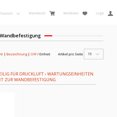
Warenkorb
Merklisten
Login
Deutsch
ur Wandbefestigung
15
 Nr
|
Bezeichnung
|
CHF
/ Einheit
Artikel pro Seite
ILIG FÜR DRUCKLUFT
›
WARTUNGSEINHEITEN
NT ZUR WANDBEFESTIGUNG