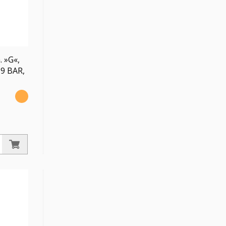
 »G«,
-9 BAR,
-Behälter
, PE max.
Ablass HA