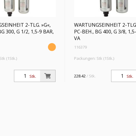
EINHEIT 2-TLG. »G«,
WARTUNGSEINHEIT 2-TLG.
G 300, G 1/2, 1,5-9 BAR,
PC-BEH., BG 400, G 3/8, 1,5
VA
116379
tk (1Stk.)
Packungen: Stk (1Stk.)
eit 2-tlg. »G« mit PC-Behälter
Wartungseinheit 2-tlg. »G« mit PC
b, 5 µm, BG 300, G 1/2, PE max.
u. Schutzkorb, 5 µm, BG 400, G 3/8
228.42
/ Stk.
Stk.
Stk.
bereich 1,5 - 9 bar, Ablass VA
10 bar, Regelbereich 1,5 - 9 bar, 