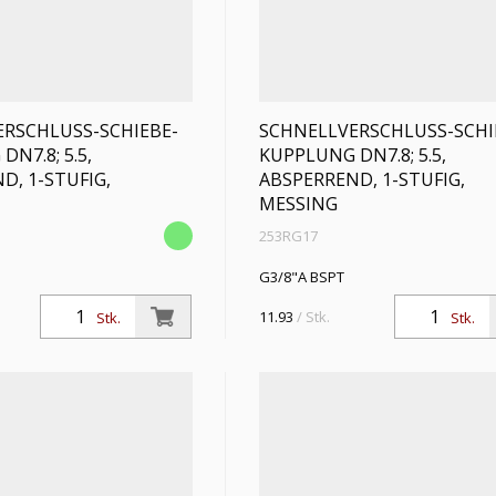
RSCHLUSS-SCHIEBE-
SCHNELLVERSCHLUSS-SCHI
N7.8; 5.5,
KUPPLUNG DN7.8; 5.5,
D, 1-STUFIG,
ABSPERREND, 1-STUFIG,
MESSING
253RG17
G3/8"A BSPT
11.93
/ Stk.
Stk.
Stk.