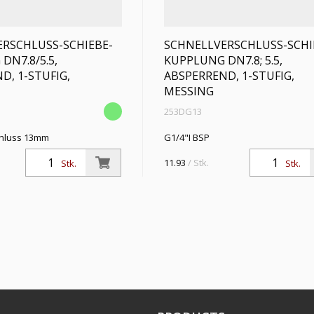
RSCHLUSS-SCHIEBE-
SCHNELLVERSCHLUSS-SCHI
DN7.8/5.5,
KUPPLUNG DN7.8; 5.5,
D, 1-STUFIG,
ABSPERREND, 1-STUFIG,
MESSING
253DG13
hluss 13mm
G1/4"I BSP
11.93
/ Stk.
Stk.
Stk.