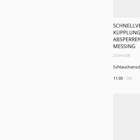
SCHNELLVE
KUPPLUNG D
ABSPERREN
MESSING
253HG08
Schlauchansc
11.93
/ Stk.