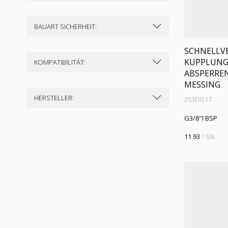
BAUART SICHERHEIT:
SCHNELLVE
KUPPLUNG D
KOMPATIBILITÄT:
ABSPERREN
MESSING
HERSTELLER:
253DG17
G3/8"I BSP
11.93
/ Stk.