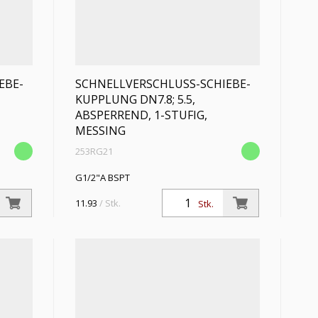
EBE-
SCHNELLVERSCHLUSS-SCHIEBE-
KUPPLUNG DN7.8; 5.5,
ABSPERREND, 1-STUFIG,
MESSING
253RG21
G1/2"A BSPT
11.93
/ Stk.
Stk.