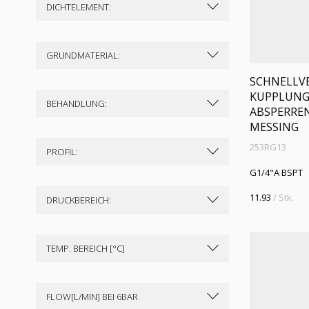
DICHTELEMENT:
GRUNDMATERIAL:
SCHNELLVE
KUPPLUNG D
BEHANDLUNG:
ABSPERREN
MESSING
253RG13
PROFIL:
G1/4"A BSPT
11.93
/ Stk.
DRUCKBEREICH:
TEMP. BEREICH [°C]
FLOW[L/MIN] BEI 6BAR