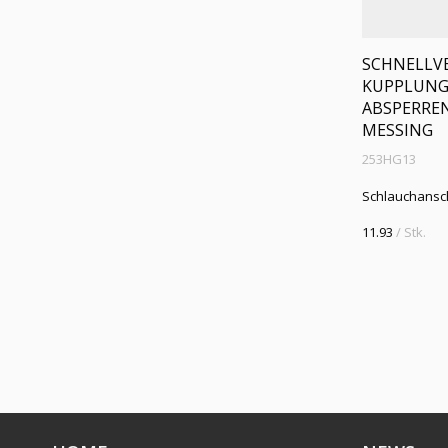
SCHNELLVE
KUPPLUNG 
ABSPERREN
MESSING
253HG13
Schlauchansc
11.93
/ Stk.