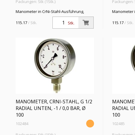
Packungen: Stk (1Stk.)
Packungen: S
Manometer in CrNi-Stahl-Ausführung,
Manometer i
Anschluss radial unten, G 1/4, Typ 232.50,
Anschluss ra
Güteklasse 1,6, Messber. 0 - 25,0 bar, Ø 63
Güteklasse 1
115.17
/ Stk.
115.17
/ Stk.
Stk.
MANOMETER, CRNI-STAHL, G 1/2
MANOMETE
RADIAL UNTEN, -1 / 0,0 BAR, Ø
RADIAL UN
100
100
102484
102485
Packungen: Stk (1Stk.)
Packungen: S