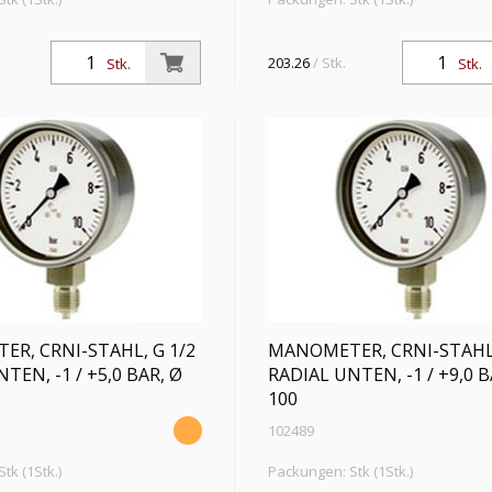
n CrNi-Stahl-Ausführung,
Manometer in CrNi-Stahl-Ausführ
dial unten, G 1/2, Typ 232.50,
Anschluss radial unten, G 1/2, Typ
203.26
/ Stk.
Stk.
Stk.
,0, Messber. -1 / +0,6 bar, Ø
Güteklasse 1,0, Messber. -1 / +1,5
100
R, CRNI-STAHL, G 1/2
MANOMETER, CRNI-STAHL,
TEN, -1 / +5,0 BAR, Ø
RADIAL UNTEN, -1 / +9,0 B
100
102489
tk (1Stk.)
Packungen: Stk (1Stk.)