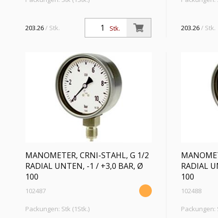
Manometer in CrNi-Stahl-Ausführung,
Manometer i
Anschluss radial unten, G 1/2, Typ 232.50,
Anschluss ra
203.26
/ Stk.
203.26
/ Stk.
Stk.
Güteklasse 1,0, Messber. -1 / 0,0 bar, Ø 100
Güteklasse 1
100
MANOMETER, CRNI-STAHL, G 1/2
MANOMETE
RADIAL UNTEN, -1 / +3,0 BAR, Ø
RADIAL UN
100
100
102487
102488
Packungen: Stk (1Stk.)
Packungen: S