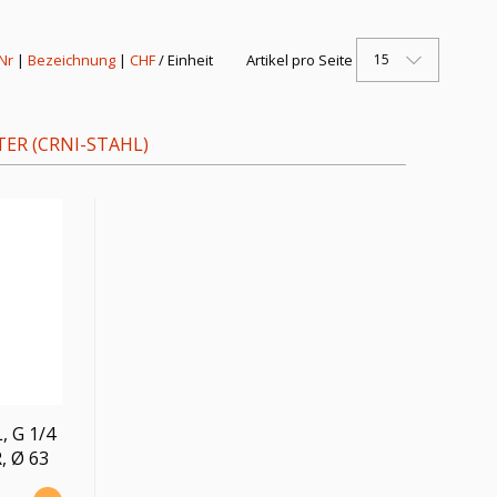
15
 Nr
|
Bezeichnung
|
CHF
/ Einheit
Artikel pro Seite
R (CRNI-STAHL)
 G 1/4
, Ø 63