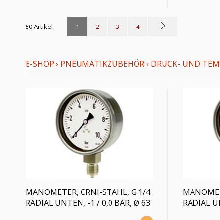
50 Artikel
1
2
3
4
E-SHOP
›
PNEUMATIKZUBEHÖR
›
DRUCK- UND TE
MANOMETER, CRNI-STAHL, G 1/4
MANOMETE
RADIAL UNTEN, -1 / 0,0 BAR, Ø 63
RADIAL UN