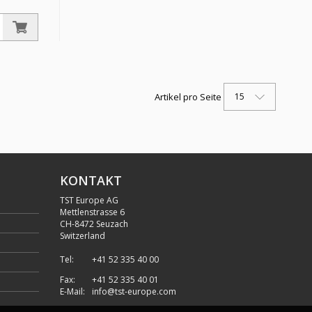
ung,
 232.50,
 bar, Ø
15
Artikel pro Seite
KONTAKT
TST Europe AG
Mettlenstrasse 6
CH
-
8472 Seuzach
Switzerland
Tel:
+41 52 335 40 00
Fax:
+41 52 335 40 01
E-Mail:
info@tst-europe.com