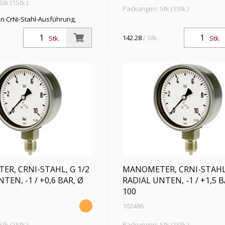
tk (1Stk.)
Packungen: Stk (1Stk.)
n CrNi-Stahl-Ausführung,
Manometer in CrNi-Stahl-Ausführ
dial unten, G 1/4, Typ 232.50,
Anschluss radial unten, G 1/4, Typ
,6, Messber. 0 - 40,0 bar, Ø 63
142.28
/ Stk.
Stk.
Stk.
Güteklasse 1,6, Messber. 0 - 100,0
63
R, CRNI-STAHL, G 1/2
MANOMETER, CRNI-STAHL,
TEN, -1 / +0,6 BAR, Ø
RADIAL UNTEN, -1 / +1,5 B
100
102486
tk (1Stk.)
Packungen: Stk (1Stk.)