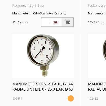
Packungen: Stk (1Stk.)
Packungen: S
Manometer in CrNi-Stahl-Ausführung,
Manometer i
Anschluss radial unten, G 1/4, Typ 232.50,
Anschluss ra
Güteklasse 1,6, Messber. 0 - 6,0 bar, Ø 63
Güteklasse 1
115.17
/ Stk.
115.17
/ Stk.
Stk.
MANOMETER, CRNI-STAHL, G 1/4
MANOMETE
RADIAL UNTEN, 0 - 25,0 BAR, Ø 63
RADIAL UN
102481
102482