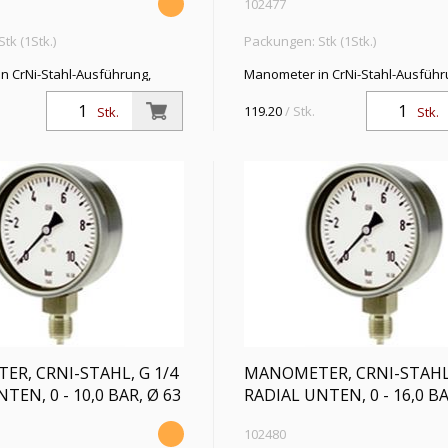
102477
tk (1Stk.)
Packungen: Stk (1Stk.)
n CrNi-Stahl-Ausführung,
Manometer in CrNi-Stahl-Ausführ
dial unten, G 1/4, Typ 232.50,
Anschluss radial unten, G 1/4, Typ
,6, Messber. 0 - 2,5 bar, Ø 63
Güteklasse 1,6, Messber. 0 - 4,0 b
119.20
/ Stk.
Stk.
Stk.
R, CRNI-STAHL, G 1/4
MANOMETER, CRNI-STAHL,
TEN, 0 - 10,0 BAR, Ø 63
RADIAL UNTEN, 0 - 16,0 BA
102480