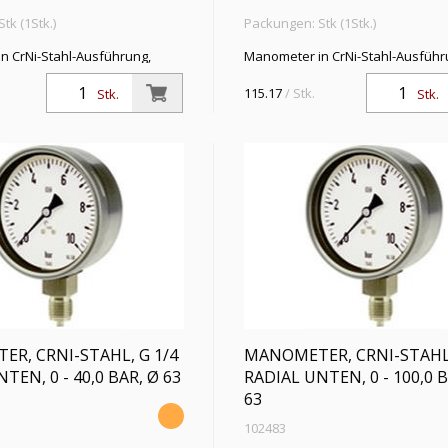
tk (1Stk.)
Packungen: Stk (1Stk.)
n CrNi-Stahl-Ausführung,
Manometer in CrNi-Stahl-Ausführ
dial unten, G 1/4, Typ 232.50,
Anschluss radial unten, G 1/4, Typ
,6, Messber. 0 - 10,0 bar, Ø 63
Güteklasse 1,6, Messber. 0 - 16,0 
115.17
/ Stk.
Stk.
Stk.
R, CRNI-STAHL, G 1/4
MANOMETER, CRNI-STAHL,
TEN, 0 - 40,0 BAR, Ø 63
RADIAL UNTEN, 0 - 100,0 B
63
102483