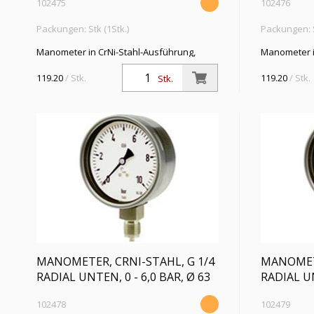
102475
102476
Packungen: Stk (1Stk.)
Packungen: S
Manometer in CrNi-Stahl-Ausführung,
Manometer i
Anschluss radial unten, G 1/4, Typ 232.50,
Anschluss ra
Güteklasse 1,6, Messber. -1 / 0,0 bar, Ø 63
Güteklasse 1
119.20
/ Stk.
119.20
/ Stk.
Stk.
MANOMETER, CRNI-STAHL, G 1/4
MANOMETE
RADIAL UNTEN, 0 - 6,0 BAR, Ø 63
RADIAL UN
102478
102479