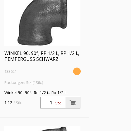
WINKEL 90, 90°, RP 1/2 I., RP 1/2 I.,
TEMPERGUSS SCHWARZ
133621
Packungen: Stk (1Stk.)
Winkel 90, 90°, Rp 1/2 i., Rp 1/2 i.,
Temperguss schwarz,
1.12
/ Stk.
Stk.
Betriebstemperatur -20 °C bis 300 °C,
ISO 7-1