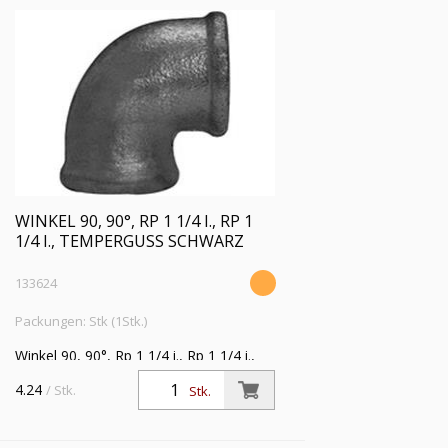
WINKEL 90, 90°, RP 1 1/4 I., RP 1
1/4 I., TEMPERGUSS SCHWARZ
133624
Packungen: Stk (1Stk.)
Winkel 90, 90°, Rp 1 1/4 i., Rp 1 1/4 i.,
Temperguss schwarz,
4.24
/ Stk.
Stk.
Betriebstemperatur -20 °C bis 300 °C,
ISO 7-1