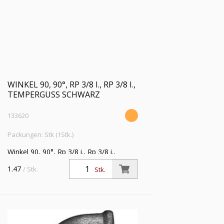
WINKEL 90, 90°, RP 3/8 I., RP 3/8 I.,
TEMPERGUSS SCHWARZ
133620
Packungen: Stk (1Stk.)
Winkel 90, 90°, Rp 3/8 i., Rp 3/8 i.,
Temperguss schwarz,
1.47
/ Stk.
Stk.
Betriebstemperatur -20 °C bis 300 °C,
ISO 7-1