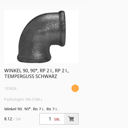
WINKEL 90, 90°, RP 2 I., RP 2 I.,
TEMPERGUSS SCHWARZ
133626
Packungen: Stk (1Stk.)
Winkel 90, 90°, Rp 2 i., Rp 2 i.,
Temperguss schwarz,
8.12
/ Stk.
Stk.
Betriebstemperatur -20 °C bis 300 °C,
ISO 7-1