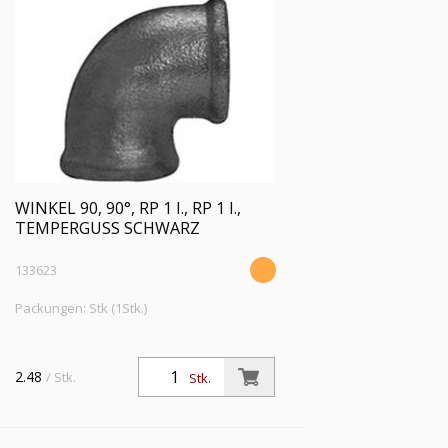
WINKEL 90, 90°, RP 1 I., RP 1 I.,
TEMPERGUSS SCHWARZ
133623
Packungen: Stk (1Stk.)
2.48
/ Stk.
Stk.