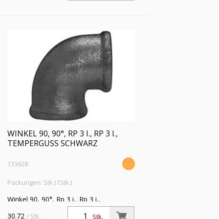
WINKEL 90, 90°, RP 3 I., RP 3 I.,
TEMPERGUSS SCHWARZ
133628
Packungen: Stk (1Stk.)
Winkel 90, 90°, Rp 3 i., Rp 3 i.,
Temperguss schwarz,
30.72
/ Stk.
Stk.
Betriebstemperatur -20 °C bis 300 °C,