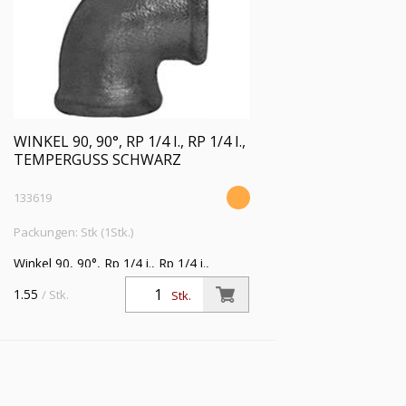
WINKEL 90, 90°, RP 1/4 I., RP 1/4 I.,
TEMPERGUSS SCHWARZ
133619
Packungen: Stk (1Stk.)
Winkel 90, 90°, Rp 1/4 i., Rp 1/4 i.,
Temperguss schwarz,
1.55
/ Stk.
Stk.
Betriebstemperatur -20 °C bis 300 °C,
ISO 7-1