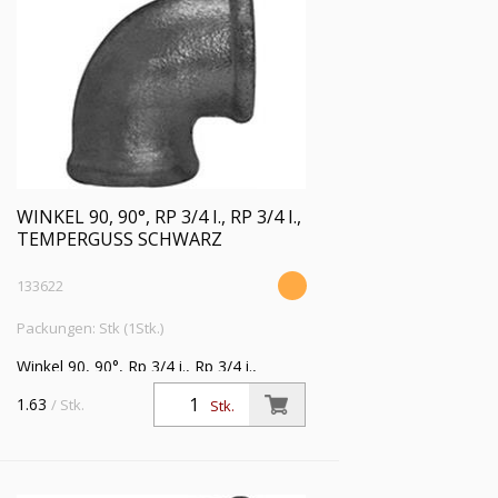
WINKEL 90, 90°, RP 3/4 I., RP 3/4 I.,
TEMPERGUSS SCHWARZ
133622
Packungen: Stk (1Stk.)
Winkel 90, 90°, Rp 3/4 i., Rp 3/4 i.,
Temperguss schwarz,
1.63
/ Stk.
Stk.
Betriebstemperatur -20 °C bis 300 °C,
ISO 7-1