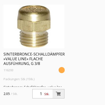
SINTERBRONCE-SCHALLDÄMPFER
»VALUE LINE« FLACHE
AUSFÜHRUNG, G 3/8
116293
Packungen: Stk (1Stk.)
Sinterbronce-Schalldämpfer »value line«
flach, Sechskant/Gewinde MS, G 3/8,
2.05
/ Stk.
Stk.
Betriebsdr. max. 10 bar, Betriebstemp.
-10°C bis 200°C