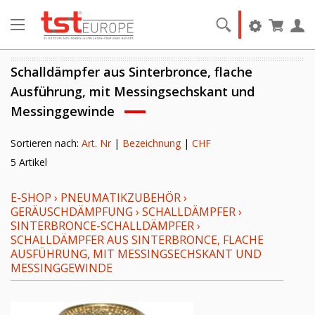
Schalldämpfer aus Sinterbronce, flache
Ausführung, mit Messingsechskant und
Messinggewinde
Sortieren nach:
Art. Nr
|
Bezeichnung
|
CHF
5 Artikel
E-SHOP
›
PNEUMATIKZUBEHÖR
›
GERÄUSCHDÄMPFUNG
›
SCHALLDÄMPFER
›
SINTERBRONCE-SCHALLDÄMPFER
›
SCHALLDÄMPFER AUS SINTERBRONCE, FLACHE
AUSFÜHRUNG, MIT MESSINGSECHSKANT UND
MESSINGGEWINDE