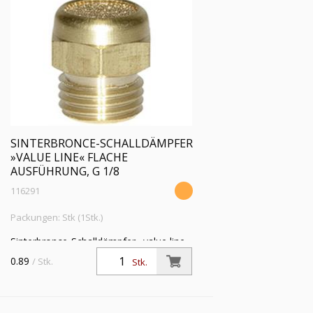
SINTERBRONCE-SCHALLDÄMPFER
»VALUE LINE« FLACHE
AUSFÜHRUNG, G 1/8
116291
Packungen: Stk (1Stk.)
Sinterbronce-Schalldämpfer »value line«
flach, Sechskant/Gewinde MS, G 1/8,
0.89
/ Stk.
Stk.
Betriebsdr. max. 10 bar, Betriebstemp.
-10°C bis 200°C