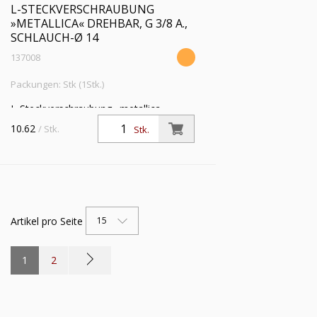
L-STECKVERSCHRAUBUNG
»METALLICA« DREHBAR, G 3/8 A.,
SCHLAUCH-Ø 14
137008
Packungen: Stk (1Stk.)
L-Steckverschraubung »metallica«,
drehbar, G 3/8 a., für Schlauch-Außen-Ø
10.62
/ Stk.
Stk.
14 mm, Arbeitsdruck max. 16 bar,
Messing vernickelt
Artikel pro Seite
15
1
2