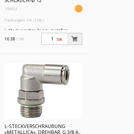
SCHLAUCH-Ø 12
108903
Packungen: Stk (1Stk.)
L-Steckverschraubung »metallica«,
drehbar, G 1/4 a., für Schlauch-Außen-Ø
10.38
/ Stk.
Stk.
12 mm, Arbeitsdruck max. 16 bar,
Messing vernickelt
L-STECKVERSCHRAUBUNG
»METALLICA«, DREHBAR, G 3/8 A.,