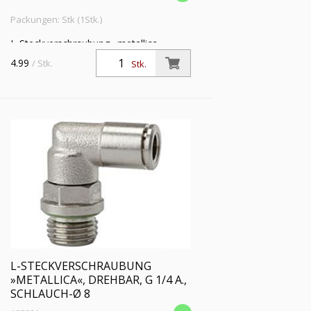
Packungen: Stk (1Stk.)
L-Steckverschraubung »metallica«,
drehbar, G 1/4 a., für Schlauch-Außen-Ø
4.99
/ Stk.
Stk.
6 mm, Arbeitsdruck max. 16 bar,
Messing vernickelt
L-STECKVERSCHRAUBUNG
»METALLICA«, DREHBAR, G 1/4 A.,
SCHLAUCH-Ø 8