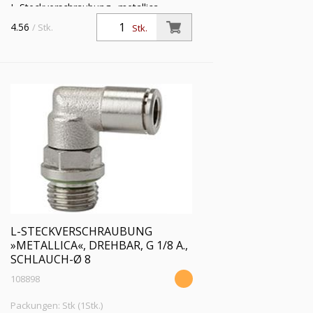
L-Steckverschraubung »metallica«,
drehbar, G 1/8 a., für Schlauch-Außen-Ø
4.56
/ Stk.
Stk.
6 mm, Arbeitsdruck max. 16 bar,
Messing vernickelt
L-STECKVERSCHRAUBUNG
»METALLICA«, DREHBAR, G 1/8 A.,
SCHLAUCH-Ø 8
108898
Packungen: Stk (1Stk.)