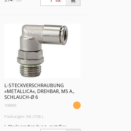
/ Stk.
Stk.
L-STECKVERSCHRAUBUNG
»METALLICA«, DREHBAR, M5 A.,
SCHLAUCH-Ø 6
108895
Packungen: Stk (1Stk.)
L-Steckverschraubung »metallica«,