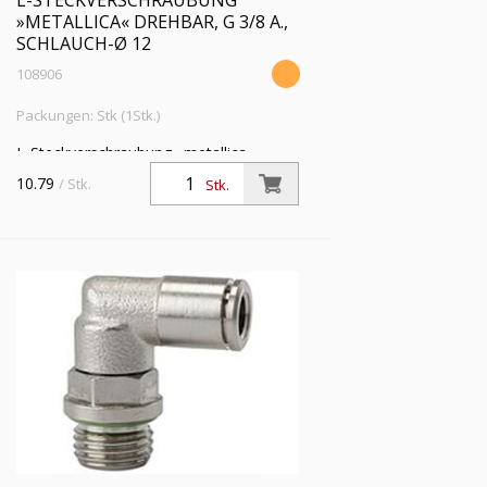
L-STECKVERSCHRAUBUNG
»METALLICA« DREHBAR, G 3/8 A.,
SCHLAUCH-Ø 12
108906
Packungen: Stk (1Stk.)
L-Steckverschraubung »metallica«,
drehbar, G 3/8 a., für Schlauch-Außen-Ø
10.79
/ Stk.
Stk.
12 mm, Arbeitsdruck max. 16 bar,
Messing vernickelt