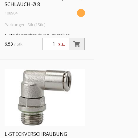
SCHLAUCH-Ø 8
108904
Packungen: Stk (1Stk.)
L-Steckverschraubung »metallica«,
drehbar, G 3/8 a., für Schlauch-Außen-Ø
6.53
/ Stk.
Stk.
8 mm, Arbeitsdruck max. 16 bar,
Messing vernickelt
L-STECKVERSCHRAUBUNG