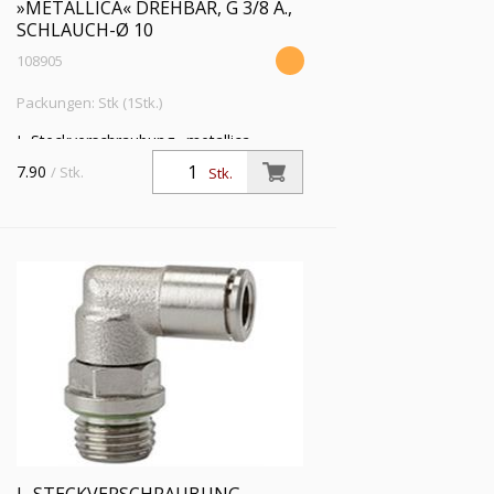
»METALLICA« DREHBAR, G 3/8 A.,
SCHLAUCH-Ø 10
108905
Packungen: Stk (1Stk.)
L-Steckverschraubung »metallica«,
drehbar, G 3/8 a., für Schlauch-Außen-Ø
7.90
/ Stk.
Stk.
10 mm, Arbeitsdruck max. 16 bar,
Messing vernickelt