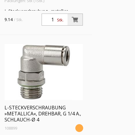
Packungen: Stk (1Stk.)
L-Steckverschraubung »metallica«,
drehbar, G 1/8 a., für Schlauch-Außen-Ø
9.14
/ Stk.
Stk.
10 mm, Arbeitsdruck max. 16 bar,
Messing vernickelt
L-STECKVERSCHRAUBUNG
»METALLICA«, DREHBAR, G 1/4 A.,
SCHLAUCH-Ø 4
108899