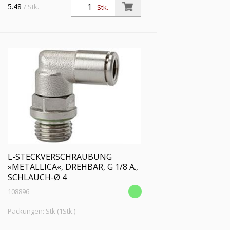
drehbar, M5 a., für Schlauch-Außen-Ø 6
5.48
/ Stk.
Stk.
mm, Arbeitsdruck max. 16 bar, Messing
vernickelt
L-STECKVERSCHRAUBUNG
»METALLICA«, DREHBAR, G 1/8 A.,
SCHLAUCH-Ø 4
108896
Packungen: Stk (1Stk.)