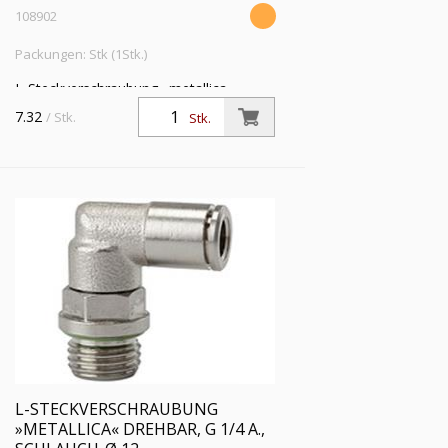
108902
Packungen: Stk (1Stk.)
L-Steckverschraubung »metallica«,
drehbar, G 1/4 a., für Schlauch-Außen-Ø
7.32
/ Stk.
Stk.
10 mm, Arbeitsdruck max. 16 bar,
Messing vernickelt
L-STECKVERSCHRAUBUNG
»METALLICA« DREHBAR, G 1/4 A.,