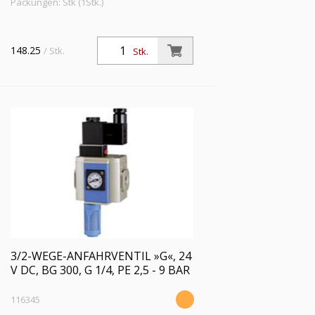
Packungen: Stk (1Stk.)
148.25
/ Stk.
Stk.
3/2-WEGE-ANFAHRVENTIL »G«, 24
V DC, BG 300, G 1/4, PE 2,5 - 9 BAR
116345