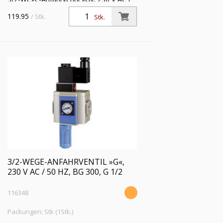
50 Hz, mit Haltewinkel und
119.95
/ Stk.
Stk.
Schalldämpfer, BG 300, G 3/8,
Eingangsdruck 2,5 - 9 bar
3/2-WEGE-ANFAHRVENTIL »G«,
230 V AC / 50 HZ, BG 300, G 1/2
116348
Packungen: Stk (1Stk.)