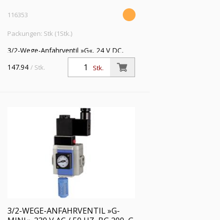
116353
Packungen: Stk (1Stk.)
3/2-Wege-Anfahrventil »G«, 24 V DC,
mit Haltewinkel und Schalldämpfer, BG
147.94
/ Stk.
Stk.
400, G 1/2, Eingangsdruck 2,5 - 9 bar
3/2-WEGE-ANFAHRVENTIL »G-