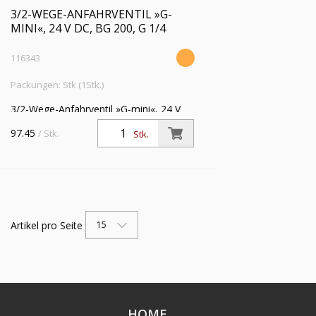
3/2-WEGE-ANFAHRVENTIL »G-
MINI«, 24 V DC, BG 200, G 1/4
116343
Packungen: Stk (1Stk.)
3/2-Wege-Anfahrventil »G-mini«, 24 V
DC, mit Haltewinkel und Schalldämpfer,
97.45
/ Stk.
Stk.
BG 200, G 1/4, Eingangsdruck 2,5 - 9
bar
Artikel pro Seite
15
HOME