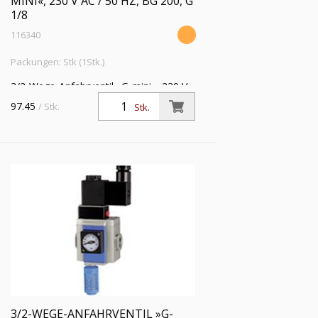
MINI«, 230 V AC / 50 HZ, BG 200, G
1/8
116340
Packungen: Stk (1Stk.)
3/2-Wege-Anfahrventil »G-mini«, 230 V
AC / 50 Hz, mit Haltewinkel und
97.45
/ Stk.
Stk.
Schalldämpfer, BG 200, G 1/8,
Eingangsdruck 2,5 - 9 bar
3/2-WEGE-ANFAHRVENTIL »G-