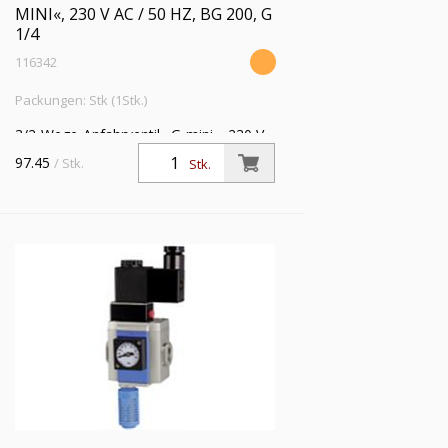
MINI«, 230 V AC / 50 HZ, BG 200, G
1/4
116342
Packungen: Stk (1Stk.)
3/2-Wege-Anfahrventil »G-mini«, 230 V
AC / 50 Hz, mit Haltewinkel und
97.45
/ Stk.
Stk.
Schalldämpfer, BG 200, G 1/4,
Eingangsdruck 2,5 - 9 bar