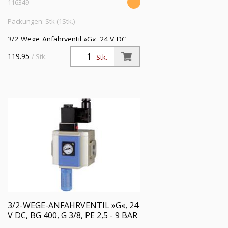
116349
Packungen: Stk (1Stk.)
3/2-Wege-Anfahrventil »G«, 24 V DC,
mit Haltewinkel und Schalldämpfer, BG
119.95
/ Stk.
Stk.
300, G 1/2, Eingangsdruck 2,5 - 9 bar
3/2-WEGE-ANFAHRVENTIL »G«, 24
V DC, BG 400, G 3/8, PE 2,5 - 9 BAR