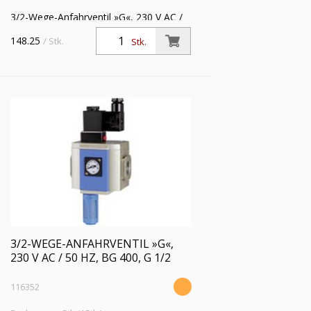
3/2-Wege-Anfahrventil »G«, 230 V AC /
50 Hz, mit Haltewinkel und
148.25
/ Stk.
Stk.
Schalldämpfer, BG 400, G 3/8,
Eingangsdruck 2,5 - 9 bar
3/2-WEGE-ANFAHRVENTIL »G«,
230 V AC / 50 HZ, BG 400, G 1/2
116352