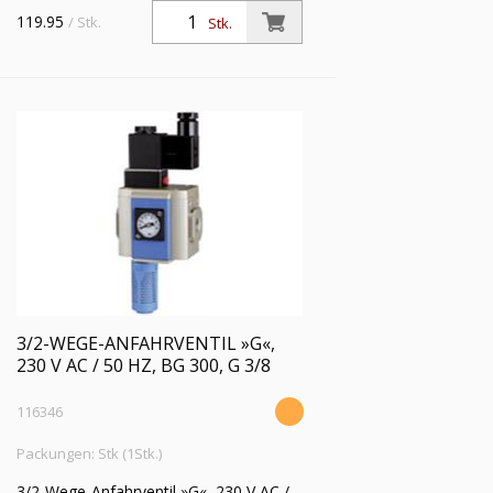
119.95
/ Stk.
Stk.
3/2-WEGE-ANFAHRVENTIL »G«,
230 V AC / 50 HZ, BG 300, G 3/8
116346
Packungen: Stk (1Stk.)
3/2-Wege-Anfahrventil »G«, 230 V AC /