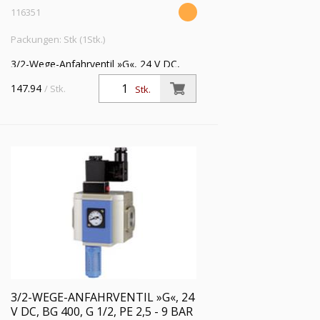
116351
Packungen: Stk (1Stk.)
3/2-Wege-Anfahrventil »G«, 24 V DC,
mit Haltewinkel und Schalldämpfer, BG
147.94
/ Stk.
Stk.
400, G 3/8, Eingangsdruck 2,5 - 9 bar
3/2-WEGE-ANFAHRVENTIL »G«, 24
V DC, BG 400, G 1/2, PE 2,5 - 9 BAR