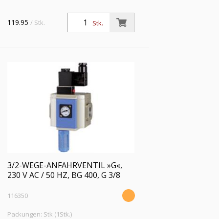
119.95
/ Stk.
Stk.
3/2-WEGE-ANFAHRVENTIL »G«,
230 V AC / 50 HZ, BG 400, G 3/8
116350
Packungen: Stk (1Stk.)