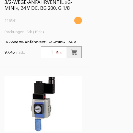
3/2-WEGE-ANFAHRVENTIL »G-
MINI«, 24 V DC, BG 200, G 1/8
116341
Packungen: Stk (1Stk.)
3/2-Wege-Anfahrventil »G-mini«, 24 V
DC, mit Haltewinkel und Schalldämpfer,
97.45
/ Stk.
Stk.
BG 200, G 1/8, Eingangsdruck 2,5 - 9
bar