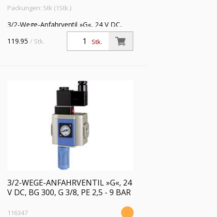
Packungen: Stk (1Stk.)
3/2-Wege-Anfahrventil »G«, 24 V DC,
mit Haltewinkel und Schalldämpfer, BG
119.95
/ Stk.
Stk.
300, G 1/4, Eingangsdruck 2,5 - 9 bar
3/2-WEGE-ANFAHRVENTIL »G«, 24
V DC, BG 300, G 3/8, PE 2,5 - 9 BAR
116347