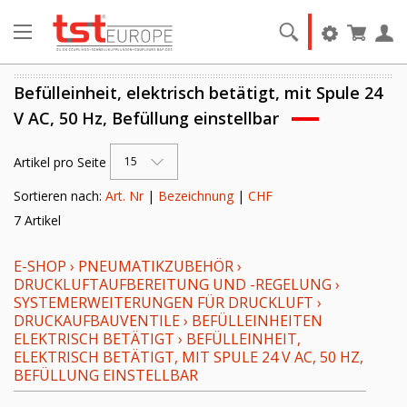
Befülleinheit, elektrisch betätigt, mit Spule 24
V AC, 50 Hz, Befüllung einstellbar
Artikel pro Seite
15
Sortieren nach:
Art. Nr
|
Bezeichnung
|
CHF
7 Artikel
E-SHOP
›
PNEUMATIKZUBEHÖR
›
DRUCKLUFTAUFBEREITUNG UND -REGELUNG
›
SYSTEMERWEITERUNGEN FÜR DRUCKLUFT
›
DRUCKAUFBAUVENTILE
›
BEFÜLLEINHEITEN
ELEKTRISCH BETÄTIGT
›
BEFÜLLEINHEIT,
ELEKTRISCH BETÄTIGT, MIT SPULE 24 V AC, 50 HZ,
BEFÜLLUNG EINSTELLBAR