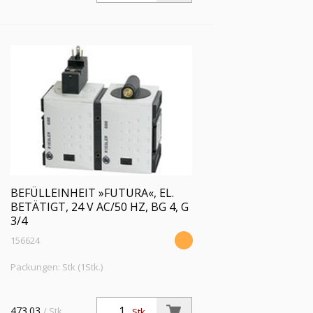
°C bis 50 °C
BEFÜLLEINHEIT »FUTURA«, EL.
BETÄTIGT, 24 V AC/50 HZ, BG 4, G
3/4
156624
Packungen: Stk (1Stk.)
473.03
/ Stk.
Stk.