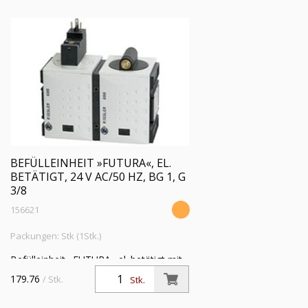
BEFÜLLEINHEIT »FUTURA«, EL.
BETÄTIGT, 24 V AC/50 HZ, BG 1, G
3/8
156621
Packungen: Stk (1Stk.)
Befülleinheit »FUTURA« el. betätigt mit
Spule 24 V AC, 50 Hz, BG 1, G 3/8,
179.76
/ Stk.
Stk.
Abluft G 1/4, PE 2,5 - 10 bar, Temp. -10
°C bis 50 °C