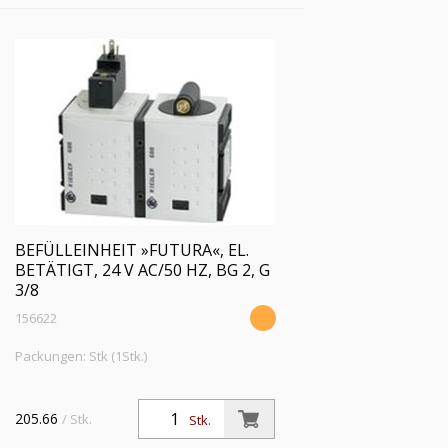
BEFÜLLEINHEIT »FUTURA«, EL.
BETÄTIGT, 24 V AC/50 HZ, BG 2, G
3/8
156622
Packungen: Stk (1Stk.)
205.66
/ Stk.
Stk.