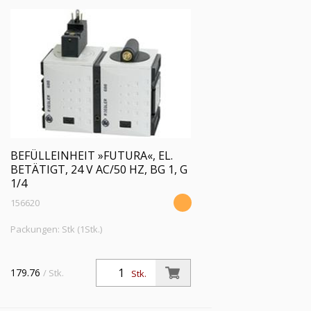
BEFÜLLEINHEIT »FUTURA«, EL.
BETÄTIGT, 24 V AC/50 HZ, BG 1, G
1/4
156620
Packungen: Stk (1Stk.)
179.76
/ Stk.
Stk.