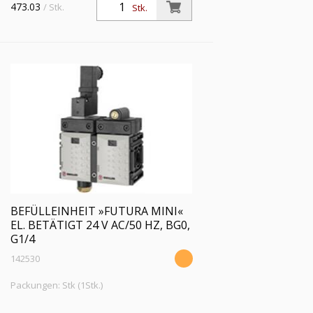
Spule 24 V AC, 50 Hz, BG 4, G 1, Abluft
473.03
/ Stk.
Stk.
G 1/2, PE 2,5 - 10 bar, Temp. -10 °C bis
50 °C
BEFÜLLEINHEIT »FUTURA MINI«
EL. BETÄTIGT 24 V AC/50 HZ, BG0,
G1/4
142530
Packungen: Stk (1Stk.)