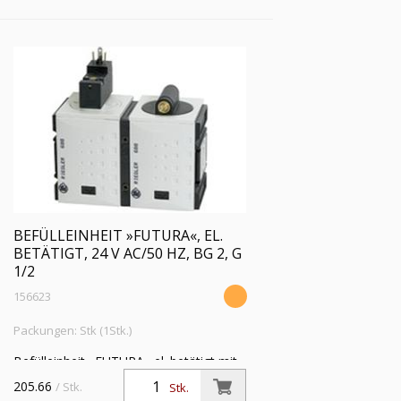
BEFÜLLEINHEIT »FUTURA«, EL.
BETÄTIGT, 24 V AC/50 HZ, BG 2, G
1/2
156623
Packungen: Stk (1Stk.)
Befülleinheit »FUTURA« el. betätigt mit
Spule 24 V AC, 50 Hz, BG 2, G 1/2,
205.66
/ Stk.
Stk.
Abluft G 1/2, PE 2,5 - 10 bar, Temp. -10