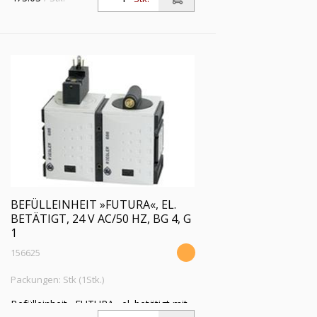
BEFÜLLEINHEIT »FUTURA«, EL.
BETÄTIGT, 24 V AC/50 HZ, BG 4, G
1
156625
Packungen: Stk (1Stk.)
Befülleinheit »FUTURA« el. betätigt mit