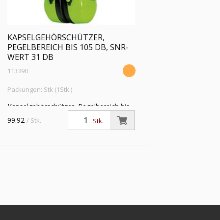
KAPSELGEHÖRSCHÜTZER,
PEGELBEREICH BIS 105 DB, SNR-
WERT 31 DB
113390
Packungen: Stk (1Stk.)
Kapselgehörschützer, Pegelbereich bis
105 dB, SNR-Wert 31 dB, Gewicht 210 g
99.92
/ Stk.
Stk.