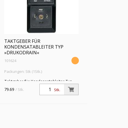
TAKTGEBER FÜR
KONDENSATABLEITER TYP
»DRUKODRAIN«
101624
Packungen: Stk (1Stk.)
Taktgeber für Kondensatableiter Typ
»drukodrain«
79.69
/ Stk.
Stk.