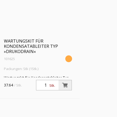
WARTUNGSKIT FÜR
KONDENSATABLEITER TYP
»DRUKODRAIN«
101625
Packungen: Stk (1Stk.)
Wartungskit für Kondensatableiter Typ
»drukodrain«
37.64
/ Stk.
Stk.