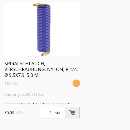
SPIRALSCHLAUCH,
VERSCHRAUBUNG, NYLON, R 1/4,
Ø 9,5X7,9, 5,0 M
113406
Packungen: Stk (1Stk.)
Spiralschlauch, Verschraubung und
Knickschutzfeder, Nylon 11 PA, R 1/4,
85.59
/ Stk.
Stk.
Schlauch-ø 9,5x7,9, PN bei 23 °C max.
12 bar, Länge 5,0 m