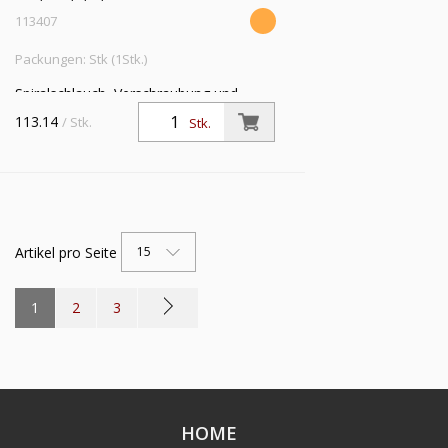
113407
Packungen: Stk (1Stk.)
Spiralschlauch, Verschraubung und
Knickschutzfeder, Nylon 11 PA, R 1/4,
113.14
/ Stk.
Stk.
Schlauch-ø 9,5x7,9, PN bei 23 °C max.
12 bar, Länge 7,5 m
Artikel pro Seite
15
1
2
3
HOME