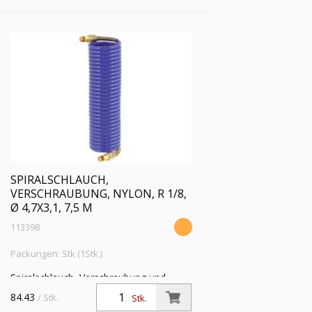
SPIRALSCHLAUCH,
VERSCHRAUBUNG, NYLON, R 1/8,
Ø 4,7X3,1, 7,5 M
113398
Packungen: Stk (1Stk.)
Spiralschlauch, Verschraubung und
Knickschutzfeder, Nylon 11 PA, R 1/8,
84.43
/ Stk.
Stk.
Schlauch-ø 4,7x3,1, PN bei 23 °C max.