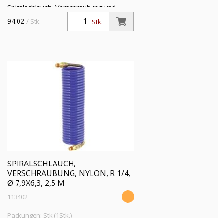
Spiralschlauch, Verschraubung und
Knickschutzfeder, Nylon 11 PA, R 1/4,
94.02
/ Stk.
Stk.
Schlauch-ø 6,3x4,8, PN bei 23 °C max.
16 bar, Länge 10,0 m
SPIRALSCHLAUCH,
VERSCHRAUBUNG, NYLON, R 1/4,
Ø 7,9X6,3, 2,5 M
113402
Packungen: Stk (1Stk.)