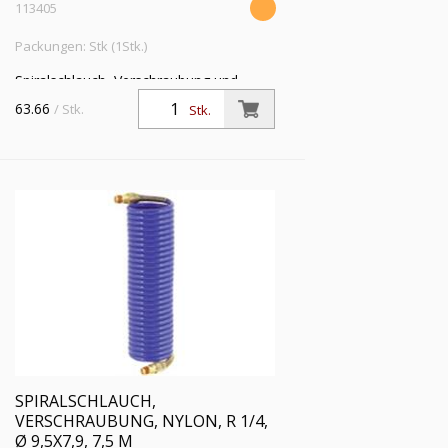
113405
Packungen: Stk (1Stk.)
Spiralschlauch, Verschraubung und
Knickschutzfeder, Nylon 11 PA, R 1/4,
63.66
/ Stk.
Stk.
Schlauch-ø 9,5x7,9, PN bei 23 °C max.
12 bar, Länge 2,5 m
SPIRALSCHLAUCH,
VERSCHRAUBUNG, NYLON, R 1/4,
Ø 9,5X7,9, 7,5 M