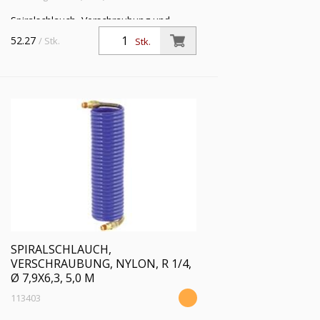
Spiralschlauch, Verschraubung und
Knickschutzfeder, Nylon 11 PA, R 1/4,
52.27
/ Stk.
Stk.
Schlauch-ø 7,9x6,3, PN bei 23 °C max.
13 bar, Länge 2,5 m
SPIRALSCHLAUCH,
VERSCHRAUBUNG, NYLON, R 1/4,
Ø 7,9X6,3, 5,0 M
113403