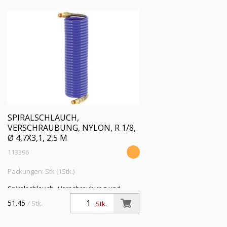
SPIRALSCHLAUCH,
VERSCHRAUBUNG, NYLON, R 1/8,
Ø 4,7X3,1, 2,5 M
113396
Packungen: Stk (1Stk.)
Spiralschlauch, Verschraubung und
Knickschutzfeder, Nylon 11 PA, R 1/8,
51.45
/ Stk.
Stk.
Schlauch-ø 4,7x3,1, PN bei 23 °C max.
22 bar, Länge 2,5 m