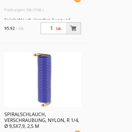
Packungen: Stk (1Stk.)
Spiralschlauch, Verschraubung und
Knickschutzfeder, Nylon 11 PA, R 1/4,
95.92
/ Stk.
Stk.
Schlauch-ø 7,9x6,3, PN bei 23 °C max.
13 bar, Länge 10 m
SPIRALSCHLAUCH,
VERSCHRAUBUNG, NYLON, R 1/4,
Ø 9,5X7,9, 2,5 M