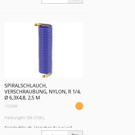
Schlauch-ø 4,7x3,1, PN bei 23 °C max.
22 bar, Länge 10,0 m
SPIRALSCHLAUCH,
VERSCHRAUBUNG, NYLON, R 1/4,
Ø 6,3X4,8, 2,5 M
113399
Packungen: Stk (1Stk.)
Spiralschlauch, Verschraubung und
Knickschutzfeder, Nylon 11 PA, R 1/4,