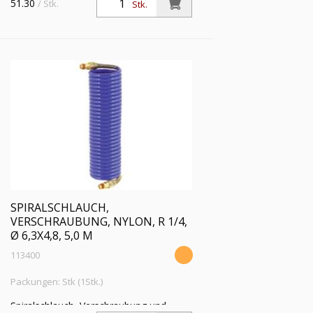
51.30
/ Stk.
Stk.
Schlauch-ø 6,3x4,8, PN bei 23 °C max.
16 bar, Länge 2,5 m
SPIRALSCHLAUCH,
VERSCHRAUBUNG, NYLON, R 1/4,
Ø 6,3X4,8, 5,0 M
113400
Packungen: Stk (1Stk.)
Spiralschlauch, Verschraubung und