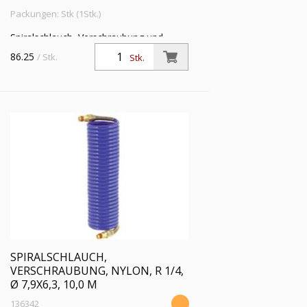
Packungen: Stk (1Stk.)
Spiralschlauch, Verschraubung und
Knickschutzfeder, Nylon 11 PA, R 1/4,
86.25
/ Stk.
Stk.
Schlauch-ø 7,9x6,3, PN bei 23 °C max.
13 bar, Länge 7,5 m
SPIRALSCHLAUCH,
VERSCHRAUBUNG, NYLON, R 1/4,
Ø 7,9X6,3, 10,0 M
136342