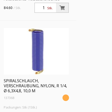
Spiralschlauch, Verschraubung und
Knickschutzfeder, Nylon 11 PA, R 1/4,
84.60
/ Stk.
Stk.
Schlauch-ø 6,3x4,8, PN bei 23 °C max.
16 bar, Länge 7,5 m
SPIRALSCHLAUCH,
VERSCHRAUBUNG, NYLON, R 1/4,
Ø 6,3X4,8, 10,0 M
137368
Packungen: Stk (1Stk.)