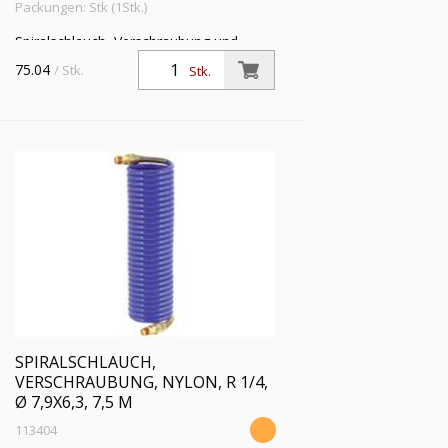
Packungen: Stk (1Stk.)
Spiralschlauch, Verschraubung und
Knickschutzfeder, Nylon 11 PA, R 1/4,
75.04
/ Stk.
Stk.
Schlauch-ø 7,9x6,3, PN bei 23 °C max.
13 bar, Länge 5,0 m
SPIRALSCHLAUCH,
VERSCHRAUBUNG, NYLON, R 1/4,
Ø 7,9X6,3, 7,5 M
113404