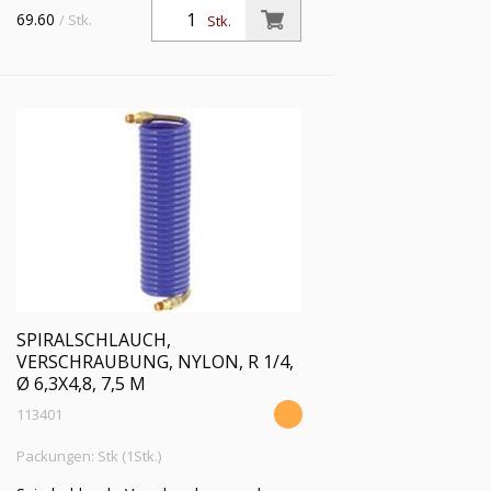
Knickschutzfeder, Nylon 11 PA, R 1/4,
69.60
/ Stk.
Stk.
Schlauch-ø 6,3x4,8, PN bei 23 °C max.
16 bar, Länge 5,0 m
SPIRALSCHLAUCH,
VERSCHRAUBUNG, NYLON, R 1/4,
Ø 6,3X4,8, 7,5 M
113401
Packungen: Stk (1Stk.)