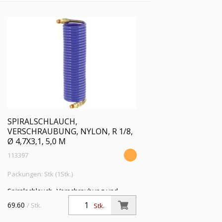
SPIRALSCHLAUCH,
VERSCHRAUBUNG, NYLON, R 1/8,
Ø 4,7X3,1, 5,0 M
113397
Packungen: Stk (1Stk.)
Spiralschlauch, Verschraubung und
Knickschutzfeder, Nylon 11 PA, R 1/8,
69.60
/ Stk.
Stk.
Schlauch-ø 4,7x3,1, PN bei 23 °C max.
22 bar, Länge 5,0 m