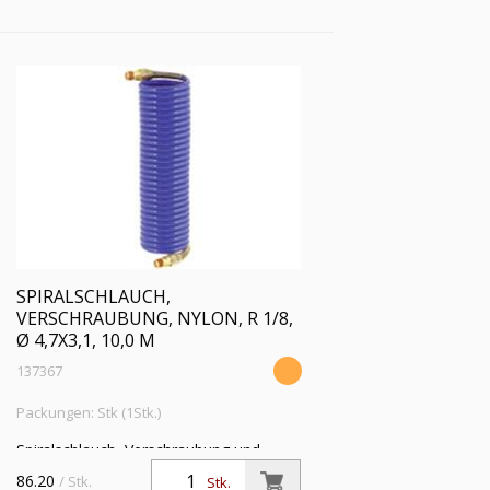
22 bar, Länge 7,5 m
SPIRALSCHLAUCH,
VERSCHRAUBUNG, NYLON, R 1/8,
Ø 4,7X3,1, 10,0 M
137367
Packungen: Stk (1Stk.)
Spiralschlauch, Verschraubung und
Knickschutzfeder, Nylon 11 PA, R 1/8,
86.20
/ Stk.
Stk.