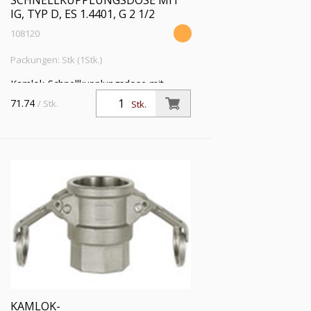
SCHNELLKUPPLUNGSDOSE MIT
IG, TYP D, ES 1.4401, G 2 1/2
108120
Packungen: Stk (1Stk.)
Kamlok-Schnellkupplungsdose mit
Innengew., Typ D, ES 1.4401, G 2 1/2,
71.74
/ Stk.
Stk.
für Stecker-Ø 76,5 mm, PN max. 16 bar,
Temp. -20°C bis 95°C
KAMLOK-