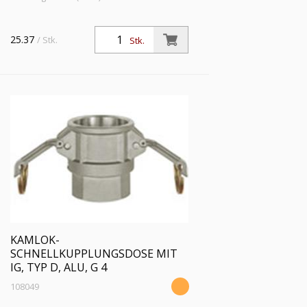
25.37
/ Stk.
Stk.
KAMLOK-
SCHNELLKUPPLUNGSDOSE MIT
IG, TYP D, ALU, G 4
108049