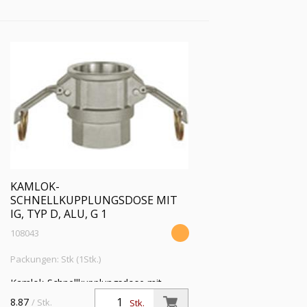
KAMLOK-
SCHNELLKUPPLUNGSDOSE MIT
IG, TYP D, ALU, G 1
108043
Packungen: Stk (1Stk.)
Kamlok-Schnellkupplungsdose mit
Innengewinde, Typ D, Aluminium, G 1,
8.87
/ Stk.
Stk.