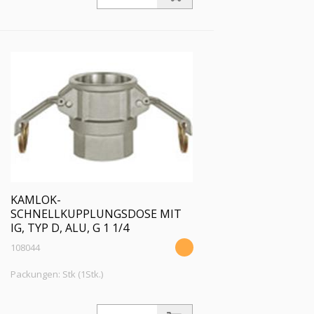
für Stecker-Ø 37 mm, Druck max. 16
bar, Temp. max. 68 °C
KAMLOK-
SCHNELLKUPPLUNGSDOSE MIT
IG, TYP D, ALU, G 1 1/4
108044
Packungen: Stk (1Stk.)