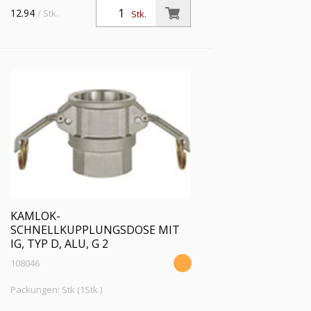
Innengewinde, Typ D, Aluminium, G 1
12.94
/ Stk.
Stk.
1/2, für Stecker-Ø 53 mm, Druck max.
16 bar, Temp. max. 68 °C
KAMLOK-
SCHNELLKUPPLUNGSDOSE MIT
IG, TYP D, ALU, G 2
108046
Packungen: Stk (1Stk.)