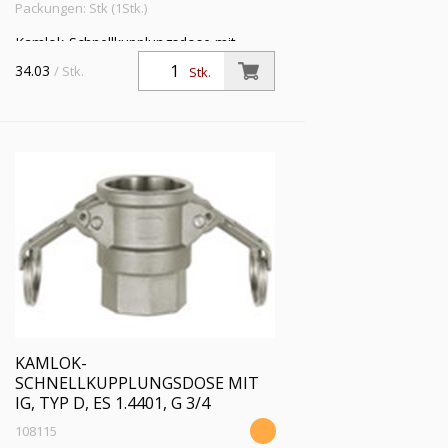
Packungen: Stk (1Stk.)
Kamlok-Schnellkupplungsdose mit
Innengewinde, Typ D, Aluminium, G 4,
34.03
/ Stk.
Stk.
für Stecker-Ø 120 mm, Druck max. 16
bar, Temp. max. 68 °C
KAMLOK-
SCHNELLKUPPLUNGSDOSE MIT
IG, TYP D, ES 1.4401, G 3/4
108115