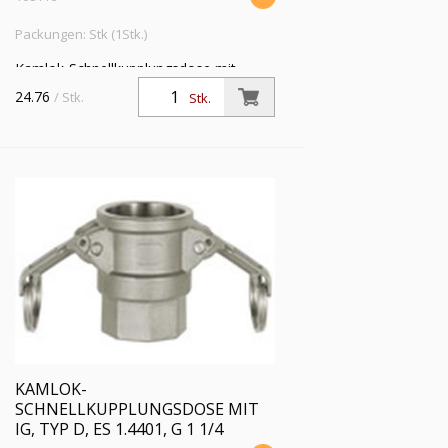
Packungen: Stk (1Stk.)
Kamlok-Schnellkupplungsdose mit
Innengewinde, Typ D, ES 1.4401, G 1,
24.76
/ Stk.
Stk.
für Stecker-Ø 37 mm, PN max. 16 bar,
Temp. -20 °C bis 95 °C
KAMLOK-
SCHNELLKUPPLUNGSDOSE MIT
IG, TYP D, ES 1.4401, G 1 1/4