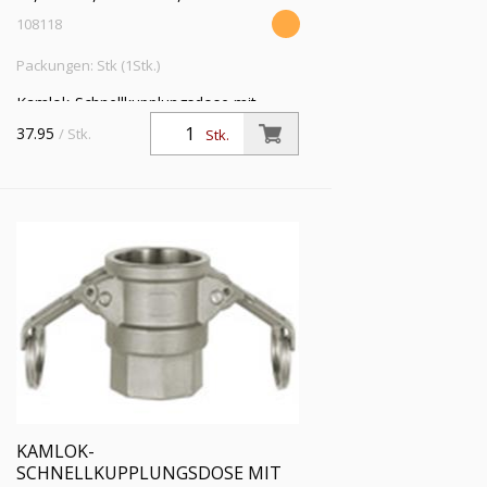
108118
Packungen: Stk (1Stk.)
Kamlok-Schnellkupplungsdose mit
Innengewinde, Typ D, ES 1.4401, G 1
37.95
/ Stk.
Stk.
1/2, für Stecker-Ø 54 mm, PN max. 16
bar, Temp. -20°C bis 95°C
KAMLOK-
SCHNELLKUPPLUNGSDOSE MIT