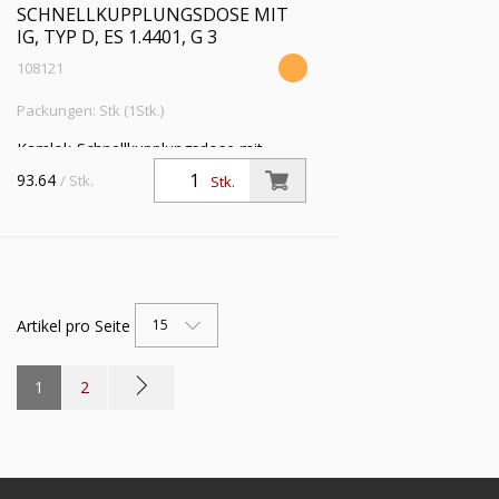
SCHNELLKUPPLUNGSDOSE MIT
IG, TYP D, ES 1.4401, G 3
108121
Packungen: Stk (1Stk.)
Kamlok-Schnellkupplungsdose mit
Innengewinde, Typ D, ES 1.4401, G 3,
93.64
/ Stk.
Stk.
für Stecker-Ø 92 mm, PN max. 16 bar,
Temp. -20 °C bis 95 °C
Artikel pro Seite
15
1
2