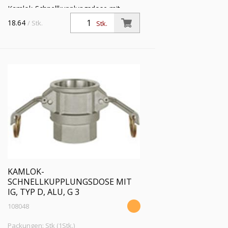
Kamlok-Schnellkupplungsdose mit
Innengewinde, Typ D, Aluminium, G 2
18.64
/ Stk.
Stk.
1/2, für Stecker-Ø 76 mm, Druck max.
16 bar, Temp. max. 68 °C
KAMLOK-
SCHNELLKUPPLUNGSDOSE MIT
IG, TYP D, ALU, G 3
108048
Packungen: Stk (1Stk.)