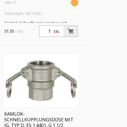
108117
Packungen: Stk (1Stk.)
Kamlok-Schnellkupplungsdose mit
Innengewinde, Typ D, ES 1.4401, G 1
31.35
/ Stk.
Stk.
1/4, für Stecker-Ø 46 mm, PN max. 16
bar, Temp. -20°C bis 95°C
KAMLOK-
SCHNELLKUPPLUNGSDOSE MIT
IG, TYP D, ES 1.4401, G 1 1/2