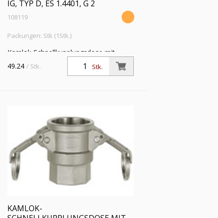
IG, TYP D, ES 1.4401, G 2
108119
Packungen: Stk (1Stk.)
Kamlok-Schnellkupplungsdose mit
Innengewinde, Typ D, ES 1.4401, G 2,
49.24
/ Stk.
Stk.
für Stecker-Ø 64 mm, PN max. 16 bar,
Temp. -20 °C bis 95 °C
KAMLOK-