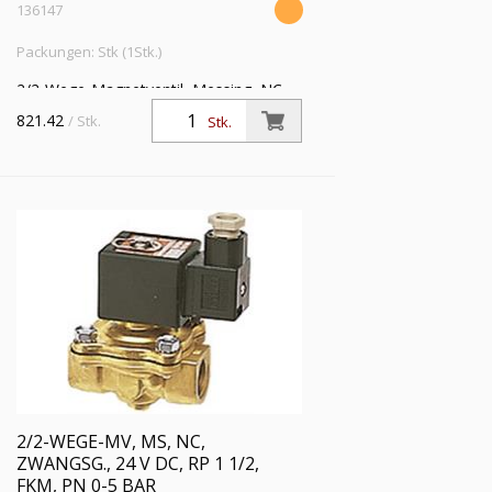
136147
Packungen: Stk (1Stk.)
2/2-Wege-Magnetventil, Messing, NC,
zwangsgesteuert, 24 V DC, Rp 1 1/2,
821.42
/ Stk.
Stk.
NBR, Mediumstemperatur -20 °C bis 85
°C, PN 0 - 5 bar
2/2-WEGE-MV, MS, NC,
ZWANGSG., 24 V DC, RP 1 1/2,
FKM, PN 0-5 BAR