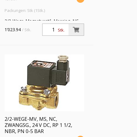
Packungen: Stk (1Stk.)
2/2-Wege-Magnetventil, Messing, NC,
zwangsgesteuert, 24 V DC, Rp 1 1/4,
1’023.94
/ Stk.
Stk.
FKM, Mediumstemperatur -20 °C bis
120 °C, PN 0 - 6 bar
2/2-WEGE-MV, MS, NC,
ZWANGSG., 24 V DC, RP 1 1/2,
NBR, PN 0-5 BAR