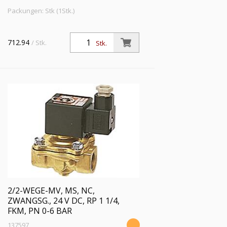
Packungen: Stk (1Stk.)
712.94
/ Stk.
Stk.
2/2-WEGE-MV, MS, NC,
ZWANGSG., 24 V DC, RP 1 1/4,
FKM, PN 0-6 BAR
137597