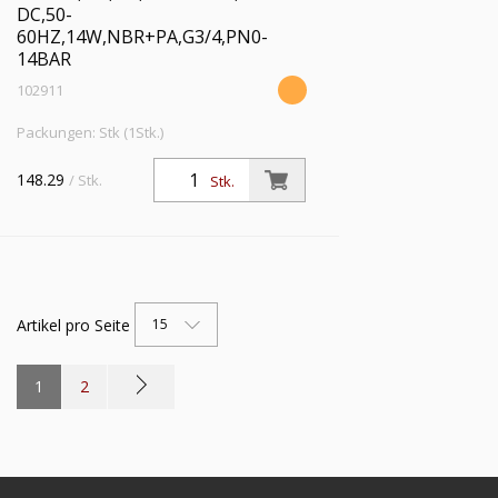
DC,50-
60HZ,14W,NBR+PA,G3/4,PN0-
14BAR
102911
Packungen: Stk (1Stk.)
148.29
/ Stk.
Stk.
Artikel pro Seite
15
1
2