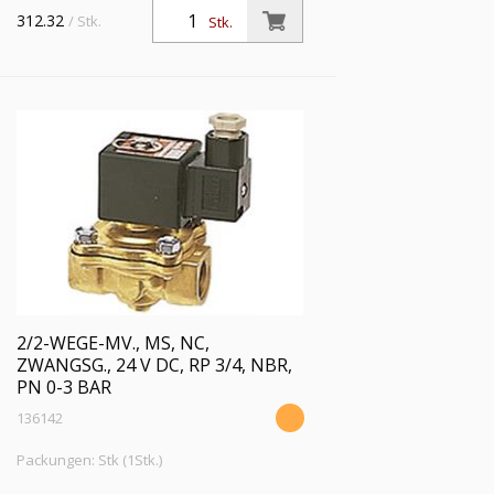
zwangsgesteuert, 24 V DC, Rp 1/2,
312.32
/ Stk.
Stk.
FKM, Mediumstemperatur -20 °C bis
120 °C, PN 0 - 3 bar
2/2-WEGE-MV., MS, NC,
ZWANGSG., 24 V DC, RP 3/4, NBR,
PN 0-3 BAR
136142
Packungen: Stk (1Stk.)