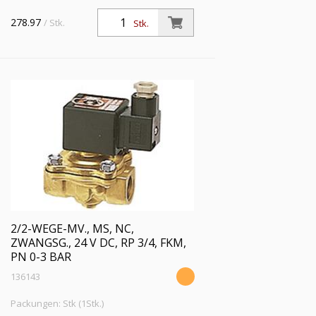
278.97
/ Stk.
Stk.
2/2-WEGE-MV., MS, NC,
ZWANGSG., 24 V DC, RP 3/4, FKM,
PN 0-3 BAR
136143
Packungen: Stk (1Stk.)