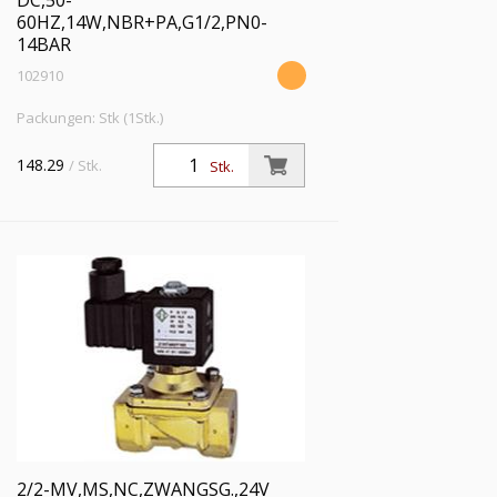
DC,50-
60HZ,14W,NBR+PA,G1/2,PN0-
14BAR
102910
Packungen: Stk (1Stk.)
148.29
/ Stk.
Stk.
2/2-MV,MS,NC,ZWANGSG.,24V