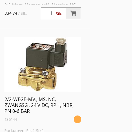
2/2-Wege-Magnetventil, Messing, NC,
zwangsgesteuert, 24 V DC, Rp 3/4,
334.74
/ Stk.
Stk.
FKM, Mediumstemperatur -20 °C bis
120 °C, PN 0 - 3 bar
2/2-WEGE-MV., MS, NC,
ZWANGSG., 24 V DC, RP 1, NBR,
PN 0-6 BAR
136144
Packungen: Stk (1Stk.)