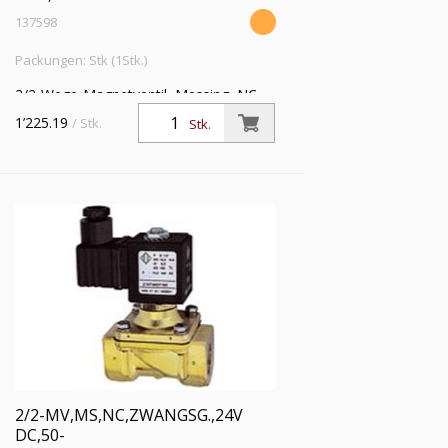
137598
Packungen: Stk (1Stk.)
2/2-Wege-Magnetventil, Messing, NC,
zwangsgesteuert, 24 V DC, Rp 1 1/2,
1’225.19
/ Stk.
Stk.
FKM, Mediumstemperatur -20 °C bis
120 °C, PN 0 - 5 bar
2/2-MV,MS,NC,ZWANGSG.,24V
DC,50-