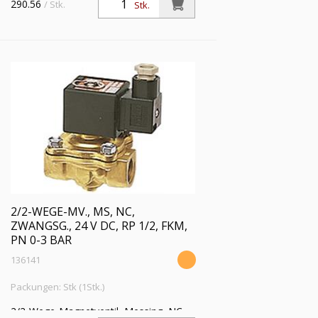
290.56
/ Stk.
Stk.
2/2-WEGE-MV., MS, NC,
ZWANGSG., 24 V DC, RP 1/2, FKM,
PN 0-3 BAR
136141
Packungen: Stk (1Stk.)
2/2-Wege-Magnetventil, Messing, NC,