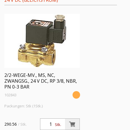
24 V DC (GLEICHSTROM)
2/2-WEGE-MV., MS, NC,
ZWANGSG., 24 V DC, RP 3/8, NBR,
PN 0-3 BAR
102843
Packungen: Stk (1Stk.)
290.56
/ Stk.
Stk.