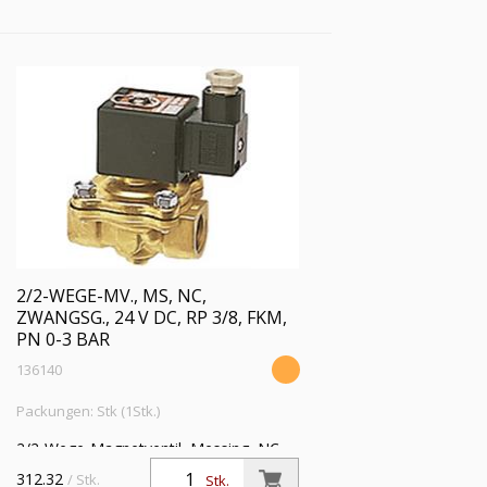
2/2-WEGE-MV., MS, NC,
ZWANGSG., 24 V DC, RP 3/8, FKM,
PN 0-3 BAR
136140
Packungen: Stk (1Stk.)
2/2-Wege-Magnetventil, Messing, NC,
zwangsgesteuert, 24 V DC, Rp 3/8,
312.32
/ Stk.
Stk.