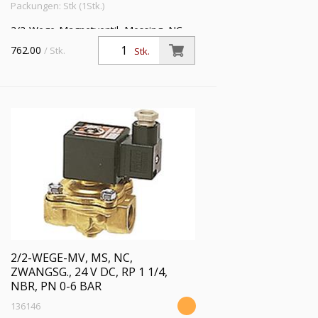
Packungen: Stk (1Stk.)
2/2-Wege-Magnetventil, Messing, NC,
zwangsgesteuert, 24 V DC, Rp 1, FKM,
762.00
/ Stk.
Stk.
Mediumstemperatur -20 °C bis 120 °C,
PN 0 - 6 bar
2/2-WEGE-MV, MS, NC,
ZWANGSG., 24 V DC, RP 1 1/4,
NBR, PN 0-6 BAR
136146