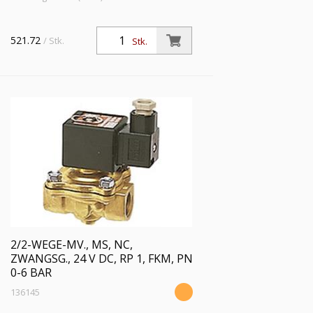
521.72
/ Stk.
Stk.
2/2-WEGE-MV., MS, NC,
ZWANGSG., 24 V DC, RP 1, FKM, PN
0-6 BAR
136145