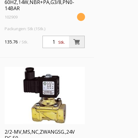
60HZ,14W,NBR+PA,G3/8,PN0-
14BAR
102909
Packungen: Stk (1Stk.)
135.76
/ Stk.
Stk.
2/2-MV,MS,NC,ZWANGSG.,24V