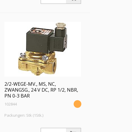
FKM, Mediumstemperatur -20 °C bis
120 °C, PN 0 - 3 bar
2/2-WEGE-MV., MS, NC,
ZWANGSG., 24 V DC, RP 1/2, NBR,
PN 0-3 BAR
102844
Packungen: Stk (1Stk.)