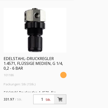
EDELSTAHL-DRUCKREGLER
1.4571, FLÜSSIGE MEDIEN, G 1/4,
0,2 - 6 BAR
101186
Packungen: Stk (1Stk.)
Edelstahl-Druckregler, 1.4571, für
flüssige Medien, ohne Manometer, G
331.97
/ Stk.
Stk.
1/4, Regelbereich 0,2 - 6 bar,
Eingangsdruck max. 25 bar