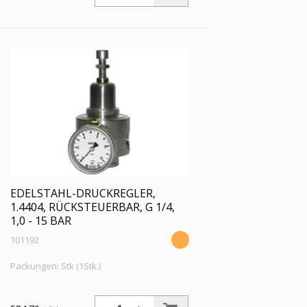
Mano., G 1/4, Regelber. 0,5 - 8 bar, PE
max. 30 bar
EDELSTAHL-DRUCKREGLER,
1.4404, RÜCKSTEUERBAR, G 1/4,
1,0 - 15 BAR
101192
Packungen: Stk (1Stk.)