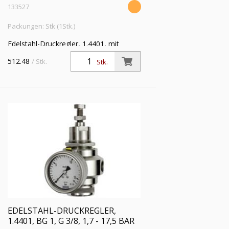
133527
Packungen: Stk (1Stk.)
Edelstahl-Druckregler, 1.4401, mit
Sekundärentlüftung (rücksteuerbar), inkl.
512.48
/ Stk.
Stk.
Manometer, BG 1, G 3/8, Regelbereich
0,4 - 4,0 bar
EDELSTAHL-DRUCKREGLER,
1.4401, BG 1, G 3/8, 1,7 - 17,5 BAR