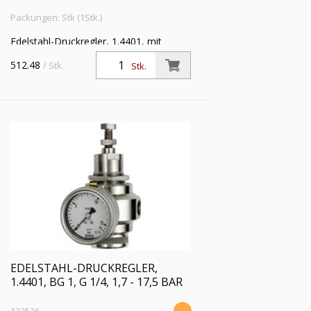
Packungen: Stk (1Stk.)
Edelstahl-Druckregler, 1.4401, mit
Sekundärentlüftung (rücksteuerbar), inkl.
512.48
/ Stk.
Stk.
Manometer, BG 1, G 1/4, Regelbereich
0,4 - 4,0 bar
EDELSTAHL-DRUCKREGLER,
1.4401, BG 1, G 1/4, 1,7 - 17,5 BAR