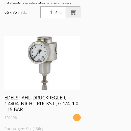
Edelstahl-Druckregler, 1.4404, ohne
Sekundärentl. (nicht rücksteuerbar), inkl.
667.75
/ Stk.
Stk.
Mano., G 1/4, Regelber. 0,5 - 8 bar, PE
max. 30 bar
EDELSTAHL-DRUCKREGLER,
1.4404, NICHT RÜCKST., G 1/4, 1,0
- 15 BAR
101196
Packungen: Stk (1Stk.)