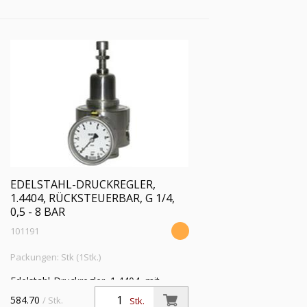
EDELSTAHL-DRUCKREGLER,
1.4404, RÜCKSTEUERBAR, G 1/4,
0,5 - 8 BAR
101191
Packungen: Stk (1Stk.)
Edelstahl-Druckregler, 1.4404, mit
Sekundärentlüftung (rücksteuerbar), inkl.
584.70
/ Stk.
Stk.