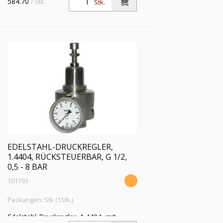
584.70
/ Stk.
Stk.
EDELSTAHL-DRUCKREGLER,
1.4404, RÜCKSTEUERBAR, G 1/2,
0,5 - 8 BAR
101193
Packungen: Stk (1Stk.)
Edelstahl-Druckregler, 1.4404, mit