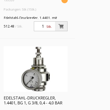
133526
Packungen: Stk (1Stk.)
Edelstahl-Druckregler, 1.4401, mit
Sekundärentlüftung (rücksteuerbar), inkl.
512.48
/ Stk.
Stk.
Manometer, BG 1, G 1/4, Regelbereich
1,7 - 17,5 bar
EDELSTAHL-DRUCKREGLER,
1.4401, BG 1, G 3/8, 0,4 - 4,0 BAR