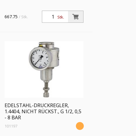
667.75
/ Stk.
Stk.
EDELSTAHL-DRUCKREGLER,
1.4404, NICHT RÜCKST., G 1/2, 0,5
- 8 BAR
101197