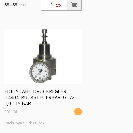
Sekundärentlüftung (rücksteuerbar), inkl.
884.83
/ Stk.
Stk.
Mano., G 1/2, Regelber. 0,5 - 8 bar, PE
max. 30 bar
EDELSTAHL-DRUCKREGLER,
1.4404, RÜCKSTEUERBAR, G 1/2,
1,0 - 15 BAR
101194
Packungen: Stk (1Stk.)