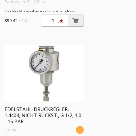
Packungen: Stk (1Stk.)
Edelstahl-Druckregler, 1.4404, ohne
Sekundärentl. (nicht rücksteuerbar), inkl.
899.42
/ Stk.
Stk.
Mano., G 1/2, Regelber. 0,5 - 8 bar, PE
max. 30 bar
EDELSTAHL-DRUCKREGLER,
1.4404, NICHT RÜCKST., G 1/2, 1,0
- 15 BAR
101198