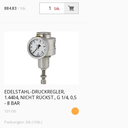
884.83
/ Stk.
Stk.
EDELSTAHL-DRUCKREGLER,
1.4404, NICHT RÜCKST., G 1/4, 0,5
- 8 BAR
101195
Packungen: Stk (1Stk.)