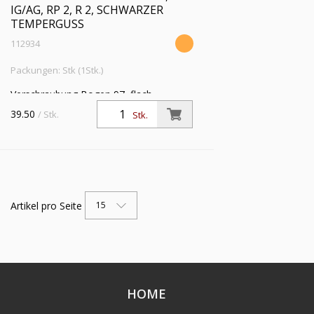
IG/AG, RP 2, R 2, SCHWARZER
TEMPERGUSS
112934
Packungen: Stk (1Stk.)
Verschraubung Bogen 97, flach
dichtend, IG/AG, Rp 2, R 2,
39.50
/ Stk.
Stk.
Betriebstemp. -20 °C bis 200 °C,
schwarzer Temperguss, feuerverzinkt
Artikel pro Seite
15
HOME