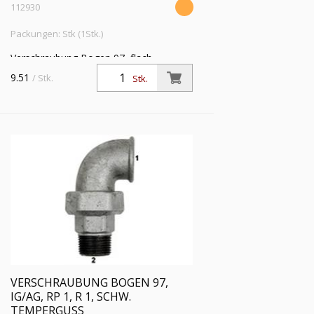
112930
Packungen: Stk (1Stk.)
Verschraubung Bogen 97, flach
dichtend, IG/AG, Rp 3/4, R 3/4,
9.51
/ Stk.
Stk.
Betriebstemp. -20 °C bis 200 °C,
schwarzer Temperguss, feuerverzinkt
VERSCHRAUBUNG BOGEN 97,
IG/AG, RP 1, R 1, SCHW.
TEMPERGUSS