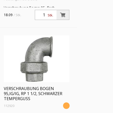
Verschraubung Bogen 95, flach
dichtend, IG/IG, Rp 1 1/4, Betriebstemp.
18.09
/ Stk.
Stk.
-20 °C bis 200 °C, schwarzer
Temperguss, feuerverzinkt
VERSCHRAUBUNG BOGEN
95,IG/IG, RP 1 1/2, SCHWARZER
TEMPERGUSS
112920