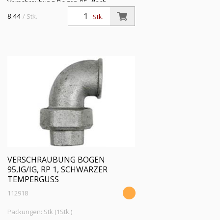
Verschraubung Bogen 95, flach
dichtend, IG/IG, Rp 3/4, Betriebstemp.
8.44
/ Stk.
Stk.
-20 °C bis 200 °C, schwarzer
Temperguss, feuerverzinkt
VERSCHRAUBUNG BOGEN
95,IG/IG, RP 1, SCHWARZER
TEMPERGUSS
112918
Packungen: Stk (1Stk.)