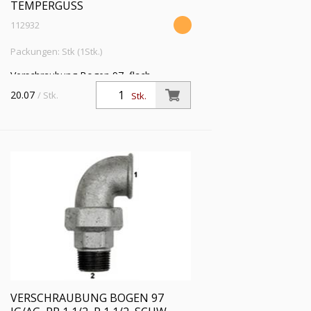
TEMPERGUSS
112932
Packungen: Stk (1Stk.)
Verschraubung Bogen 97, flach
dichtend, IG/AG, Rp 1 1/4, R 1 1/4,
20.07
/ Stk.
Stk.
Betriebstemp. -20°C bis 200°C,
schwarzer Temperguss, feuerverz.
VERSCHRAUBUNG BOGEN 97