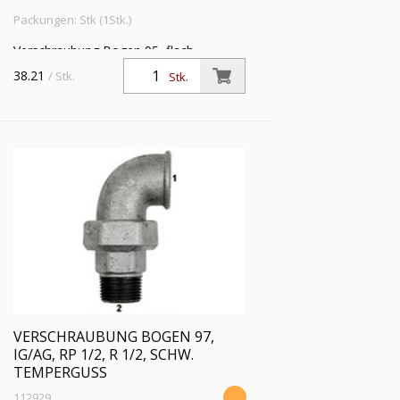
Packungen: Stk (1Stk.)
Verschraubung Bogen 95, flach
dichtend, IG/IG, Rp 2, Betriebstemp. -20
38.21
/ Stk.
Stk.
°C bis 200 °C, schwarzer Temperguss,
feuerverzinkt
VERSCHRAUBUNG BOGEN 97,
IG/AG, RP 1/2, R 1/2, SCHW.
TEMPERGUSS
112929