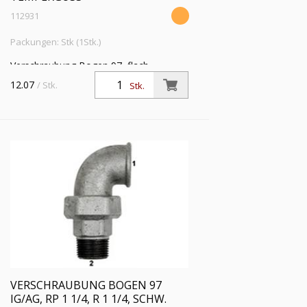
112931
Packungen: Stk (1Stk.)
Verschraubung Bogen 97, flach
dichtend, IG/AG, Rp 1, R 1,
12.07
/ Stk.
Stk.
Betriebstemp. -20 °C bis 200 °C,
schwarzer Temperguss, feuerverzinkt
VERSCHRAUBUNG BOGEN 97
IG/AG, RP 1 1/4, R 1 1/4, SCHW.