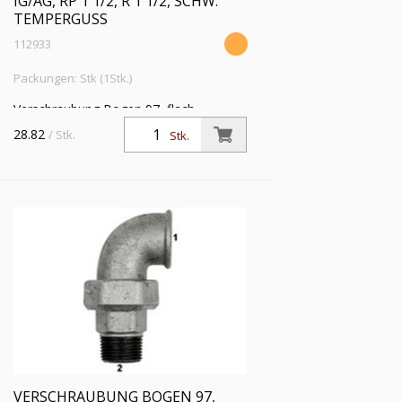
IG/AG, RP 1 1/2, R 1 1/2, SCHW.
TEMPERGUSS
112933
Packungen: Stk (1Stk.)
Verschraubung Bogen 97, flach
dichtend, IG/AG, Rp 1 1/2, R 1 1/2,
28.82
/ Stk.
Stk.
Betriebstemp. -20°C bis 200°C,
schwarzer Temperguss, feuerverz.
VERSCHRAUBUNG BOGEN 97,