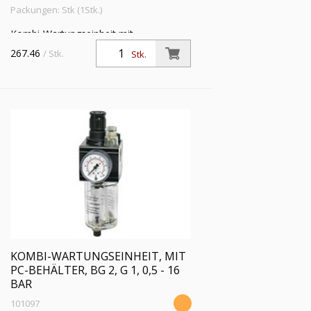
Packungen: Stk (1Stk.)
Kombi-Wartungseinheit mit
Polycarbonatbehälter und
267.46
/ Stk.
Stk.
Handablassventil, BG 2, G 1, PE max. 16
bar, Regelbereich 0,5 - 10 bar
KOMBI-WARTUNGSEINHEIT, MIT
PC-BEHÄLTER, BG 2, G 1, 0,5 - 16
BAR
101097