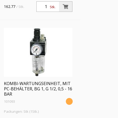
Polycarbonatbehälter und
162.77
/ Stk.
Stk.
Handablassventil, BG 1, G 1/2, PE max.
16 bar, Regelbereich 0,5 - 10 bar
KOMBI-WARTUNGSEINHEIT, MIT
PC-BEHÄLTER, BG 1, G 1/2, 0,5 - 16
BAR
101093
Packungen: Stk (1Stk.)