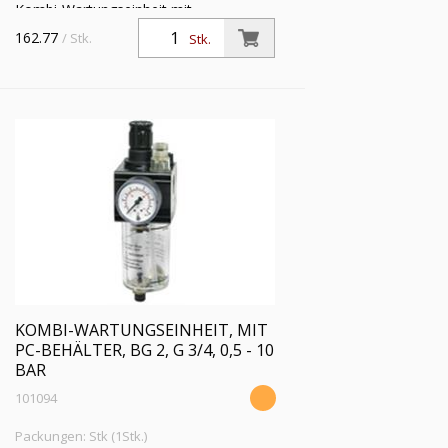
Kombi-Wartungseinheit mit
Polycarbonatbehälter und
162.77
/ Stk.
Stk.
Handablassventil, BG 1, G 1/2, PE max.
16 bar, Regelbereich 0,5 - 16 bar
KOMBI-WARTUNGSEINHEIT, MIT
PC-BEHÄLTER, BG 2, G 3/4, 0,5 - 10
BAR
101094
Packungen: Stk (1Stk.)