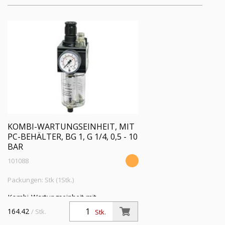
KOMBI-WARTUNGSEINHEIT, MIT
PC-BEHÄLTER, BG 1, G 1/4, 0,5 - 10
BAR
101088
Packungen: Stk (1Stk.)
Kombi-Wartungseinheit mit
Polycarbonatbehälter und
164.42
/ Stk.
Stk.
Handablassventil, BG 1, G 1/4, PE max.