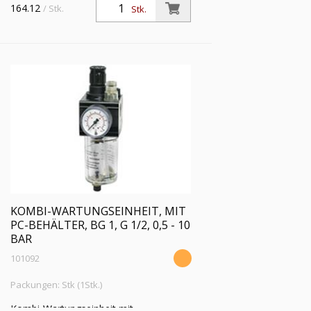
Polycarbonatbehälter und
164.12
/ Stk.
Stk.
Handablassventil, BG 1, G 3/8, PE max.
16 bar, Regelbereich 0,5 - 16 bar
KOMBI-WARTUNGSEINHEIT, MIT
PC-BEHÄLTER, BG 1, G 1/2, 0,5 - 10
BAR
101092
Packungen: Stk (1Stk.)
Kombi-Wartungseinheit mit