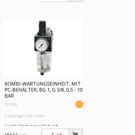
16 bar, Regelbereich 0,5 - 16 bar
KOMBI-WARTUNGSEINHEIT, MIT
PC-BEHÄLTER, BG 1, G 3/8, 0,5 - 10
BAR
101090
Packungen: Stk (1Stk.)
Kombi-Wartungseinheit mit
Polycarbonatbehälter und
164.12
/ Stk.