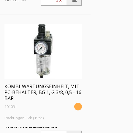
Stk.
Handablassventil, BG 1, G 3/8, PE max.
16 bar, Regelbereich 0,5 - 10 bar
KOMBI-WARTUNGSEINHEIT, MIT
PC-BEHÄLTER, BG 1, G 3/8, 0,5 - 16
BAR
101091
Packungen: Stk (1Stk.)
Kombi-Wartungseinheit mit