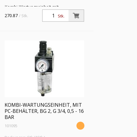
Kombi-Wartungseinheit mit
Polycarbonatbehälter und
270.87
/ Stk.
Stk.
Handablassventil, BG 2, G 3/4, PE max.
16 bar, Regelbereich 0,5 - 10 bar
KOMBI-WARTUNGSEINHEIT, MIT
PC-BEHÄLTER, BG 2, G 3/4, 0,5 - 16
BAR
101095