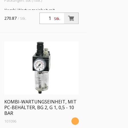
Packungen: Stk (1Stk.)
Kombi-Wartungseinheit mit
Polycarbonatbehälter und
270.87
/ Stk.
Stk.
Handablassventil, BG 2, G 3/4, PE max.
16 bar, Regelbereich 0,5 - 16 bar
KOMBI-WARTUNGSEINHEIT, MIT
PC-BEHÄLTER, BG 2, G 1, 0,5 - 10
BAR
101096