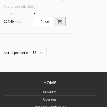
Packungen: Stk (1Stk.)
Kombi-Wartungseinheit mit
Polycarbonatbehälter und
267.46
/ Stk.
Stk.
Handablassventil, BG 2, G 1, PE max. 16
bar, Regelbereich 0,5 - 16 bar
Artikel pro Seite
15
HOME
Produkte
Über uns
Datenschutzerklärung