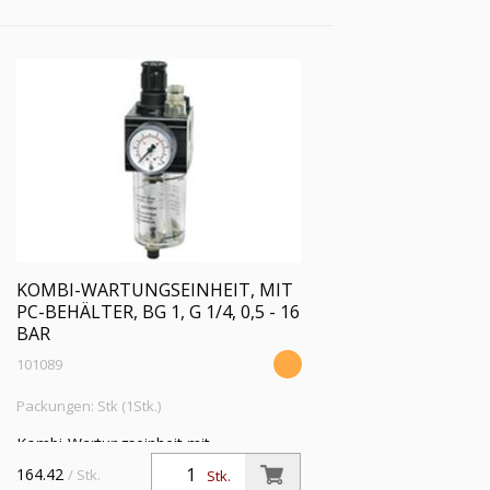
16 bar, Regelbereich 0,5 - 10 bar
KOMBI-WARTUNGSEINHEIT, MIT
PC-BEHÄLTER, BG 1, G 1/4, 0,5 - 16
BAR
101089
Packungen: Stk (1Stk.)
Kombi-Wartungseinheit mit
Polycarbonatbehälter und
164.42
/ Stk.
Stk.
Handablassventil, BG 1, G 1/4, PE max.