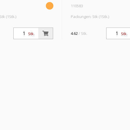
110583
tk (1Stk.)
Packungen: Stk (1Stk.)
der, für Schlauch 10/8 mm,
Winkelverbinder, für Schlauch 12
tsdruck max. 18 bar, Messing
SW 14, Arbeitsdruck max. 18 bar,
4.62
/ Stk.
Stk.
Stk.
vernickelt