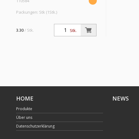
110584
Packungen: Stk (1Stk.)
Winkelverbinder, reduzierend, für
Schlauch 8/6 - 6/4 mm, SW 10, Arbeitsdruck
3.30
/ Stk.
Stk.
max. 18 bar, Messing vernickelt
HOME
NEWS
Produkte
Über uns
Datenschutzerklärung