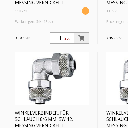
MESSING VERNICKELT
MESSING 
110578
110579
Packungen: Stk (1Stk.)
Packungen: S
Winkelverbinder, für Schlauch 4/2 mm, SW
Winkelverbi
9, Arbeitsdruck max. 18 bar, Messing
8, Arbeitsdr
3.58
/ Stk.
3.19
/ Stk.
Stk.
vernickelt
vernickelt
WINKELVERBINDER, FÜR
WINKELVE
SCHLAUCH 8/6 MM, SW 12,
SCHLAUCH
MESSING VERNICKELT
MESSING 