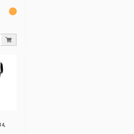
/4 mm, SW
ing
14,