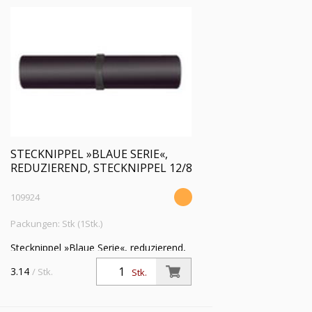
STECKNIPPEL »BLAUE SERIE«,
REDUZIEREND, STECKNIPPEL 12/8
109924
Packungen: Stk (1Stk.)
Stecknippel »Blaue Serie«, reduzierend,
Stecknippel 12/8 mm, Arbeitsdruck max.
3.14
/ Stk.
Stk.
15 bar, Kunststoff