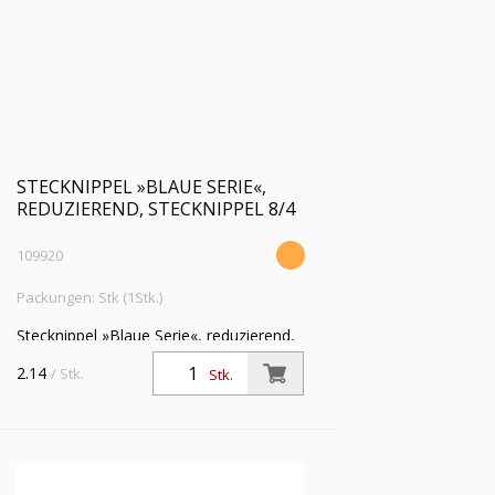
STECKNIPPEL »BLAUE SERIE«,
REDUZIEREND, STECKNIPPEL 8/4
109920
Packungen: Stk (1Stk.)
Stecknippel »Blaue Serie«, reduzierend,
Stecknippel 8/4 mm, Arbeitsdruck max.
2.14
/ Stk.
Stk.
15 bar, Kunststoff