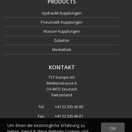
PRODUCTS
Hydraulik Kupplungen
Pneumatik Kupplungen
Wasser Kupplungen
Zubehör
Mediathek
KONTAKT
TST Europe AG
Mettlenstrasse 6
CH
-
8472 Seuzach
Switzerland
Tel:
+41 52 335 40 00
Fax:
+41 52 335 40 01
E-Mail:
info@tst-europe.com
Um Ihnen die bestmögliche Erfahrung zu
OK
bieten, benutzt diese Website Cookies und