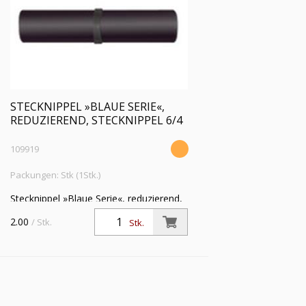
STECKNIPPEL »BLAUE SERIE«,
REDUZIEREND, STECKNIPPEL 6/4
109919
Packungen: Stk (1Stk.)
Stecknippel »Blaue Serie«, reduzierend,
Stecknippel 6/4 mm, Arbeitsdruck max.
2.00
/ Stk.
Stk.
15 bar, Kunststoff