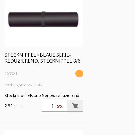
STECKNIPPEL »BLAUE SERIE«,
REDUZIEREND, STECKNIPPEL 8/6
109921
Packungen: Stk (1Stk.)
Stecknippel »Blaue Serie«, reduzierend,
Stecknippel 8/6 mm, Arbeitsdruck max.
2.32
/ Stk.
Stk.
15 bar, Kunststoff