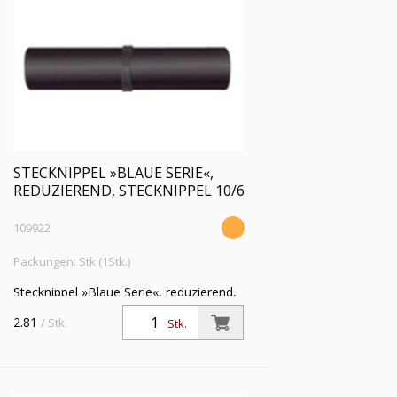
STECKNIPPEL »BLAUE SERIE«,
REDUZIEREND, STECKNIPPEL 10/6
109922
Packungen: Stk (1Stk.)
Stecknippel »Blaue Serie«, reduzierend,
Stecknippel 10/6 mm, Arbeitsdruck max.
2.81
/ Stk.
Stk.
15 bar, Kunststoff