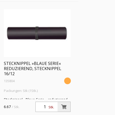
STECKNIPPEL »BLAUE SERIE«
REDUZIEREND, STECKNIPPEL
16/12
135804
Packungen: Stk (1Stk.)
Stecknippel »Blaue Serie«, reduzierend,
Stecknippel 16/12 mm, Arbeitsdruck
6.67
/ Stk.
Stk.
max. 15 bar, Kunststoff