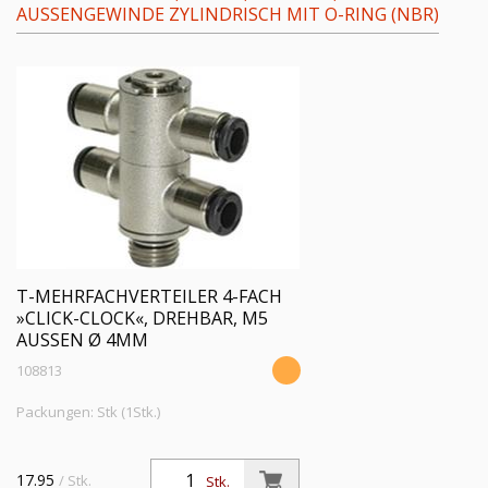
AUSSENGEWINDE ZYLINDRISCH MIT O-RING (NBR)
T-MEHRFACHVERTEILER 4-FACH
»CLICK-CLOCK«, DREHBAR, M5
AUSSEN Ø 4MM
108813
Packungen: Stk (1Stk.)
17.95
/ Stk.
Stk.