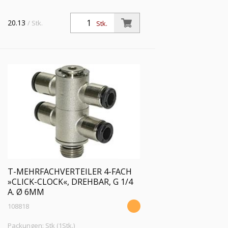
20.13
/ Stk.
Stk.
T-MEHRFACHVERTEILER 4-FACH
»CLICK-CLOCK«, DREHBAR, G 1/4
A. Ø 6MM
108818
Packungen: Stk (1Stk.)