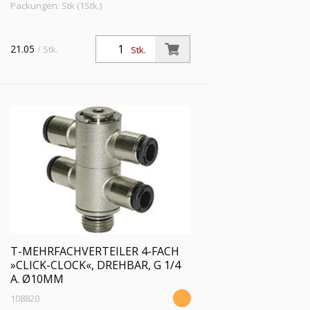
Packungen: Stk (1Stk.)
21.05
/ Stk.
Stk.
T-MEHRFACHVERTEILER 4-FACH
»CLICK-CLOCK«, DREHBAR, G 1/4
A. Ø10MM
108820