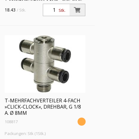
T-Mehrfachverteiler 4-fach »click-clock«,
drehbar, G 1/8 a., für Schlauch-Außen-Ø
18.43
/ Stk.
Stk.
6 mm, Arbeitsdruck max. 16 bar,
Messing vern.
T-MEHRFACHVERTEILER 4-FACH
»CLICK-CLOCK«, DREHBAR, G 1/8
A. Ø 8MM
108817
Packungen: Stk (1Stk.)