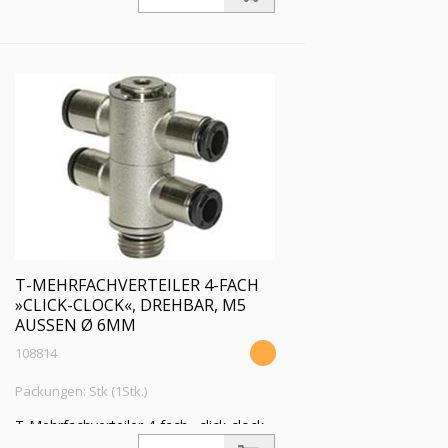
T-MEHRFACHVERTEILER 4-FACH
»CLICK-CLOCK«, DREHBAR, M5
AUSSEN Ø 6MM
108814
Packungen: Stk (1Stk.)
T-Mehrfachverteiler 4-fach »click-clock«,
drehbar, M5 a., für Schlauch-Außen-Ø 6