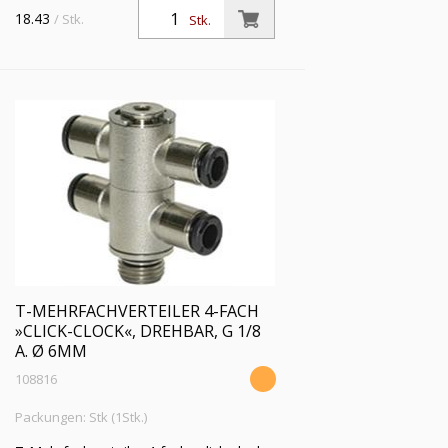
18.43
/ Stk.
Stk.
T-MEHRFACHVERTEILER 4-FACH
»CLICK-CLOCK«, DREHBAR, G 1/8
A. Ø 6MM
108816
Packungen: Stk (1Stk.)