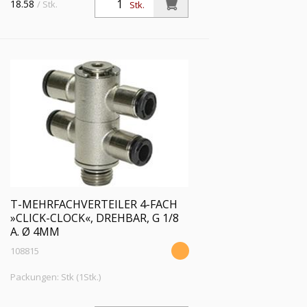
18.58
/ Stk.
Stk.
mm, Arbeitsdruck max. 16 bar, Messing
vernickelt
T-MEHRFACHVERTEILER 4-FACH
»CLICK-CLOCK«, DREHBAR, G 1/8
A. Ø 4MM
108815
Packungen: Stk (1Stk.)