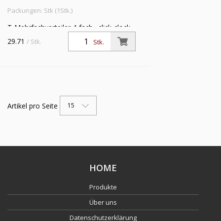
Packungen: Stk (1Stk.)
T-Mehrfachverteiler 4-fach »click-clock«,
drehbar, G 1/4 a., für Schlauch-Außen-Ø
29.71
/ Stk.
Stk.
10 mm, Arbeitsdruck max. 16 bar,
Messing vern.
Artikel pro Seite
15
HOME
Produkte
Über uns
Datenschutzerklärung