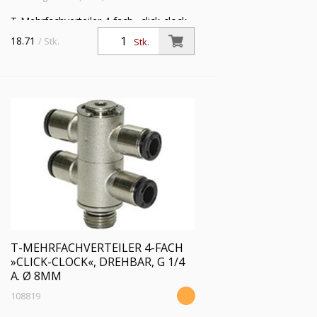
T-Mehrfachverteiler 4-fach »click-clock«,
drehbar, G 1/4 a., für Schlauch-Außen-Ø
18.71
/ Stk.
Stk.
6 mm, Arbeitsdruck max. 16 bar,
Messing vern.
T-MEHRFACHVERTEILER 4-FACH
»CLICK-CLOCK«, DREHBAR, G 1/4
A. Ø 8MM
108819