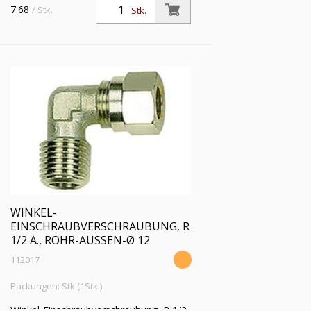
a., Rohr-Außen-Ø 10 mm, SW 15,
7.68
/ Stk.
Stk.
Betriebsdruck max. 60 bar, Temperatur
max 150 °C, MS vern.
WINKEL-
EINSCHRAUBVERSCHRAUBUNG, R
1/2 A., ROHR-AUSSEN-Ø 12
112017
Packungen: Stk (1Stk.)
Winkel-Einschraubverschraubung, R 1/2