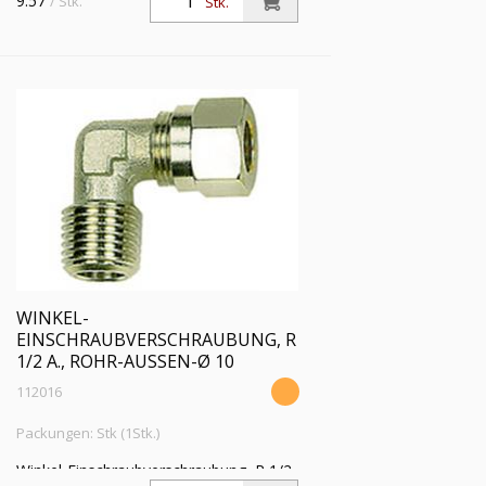
9.57
/ Stk.
Stk.
Betriebsdruck max. 60 bar, Temperatur
max 150 °C, MS vern.
WINKEL-
EINSCHRAUBVERSCHRAUBUNG, R
1/2 A., ROHR-AUSSEN-Ø 10
112016
Packungen: Stk (1Stk.)
Winkel-Einschraubverschraubung, R 1/2