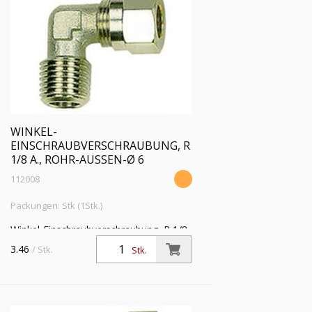
WINKEL-
EINSCHRAUBVERSCHRAUBUNG, R
1/8 A., ROHR-AUSSEN-Ø 6
112008
Packungen: Stk (1Stk.)
Winkel-Einschraubverschraubung, R 1/8
a., Rohr-Außen-Ø 6 mm, SW 9,
3.46
/ Stk.
Stk.
Betriebsdruck max. 60 bar, Temperatur
max 150 °C, MS vern.