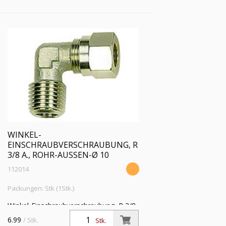
max 150 °C, MS vern.
WINKEL-
EINSCHRAUBVERSCHRAUBUNG, R
3/8 A., ROHR-AUSSEN-Ø 10
112014
Packungen: Stk (1Stk.)
Winkel-Einschraubverschraubung, R 3/8
a., Rohr-Außen-Ø 10 mm, SW 13,
6.99
/ Stk.
Stk.
Betriebsdruck max. 60 bar, Temperatur