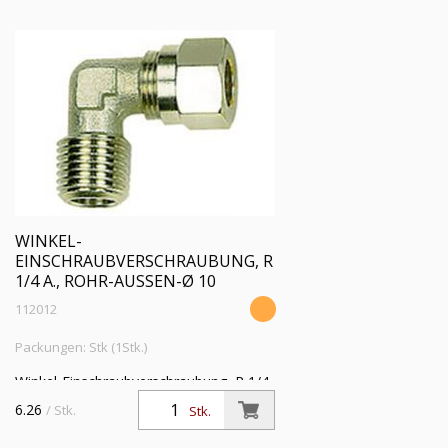
WINKEL-
EINSCHRAUBVERSCHRAUBUNG, R
1/4 A., ROHR-AUSSEN-Ø 10
112012
Packungen: Stk (1Stk.)
Winkel-Einschraubverschraubung, R 1/4
a., Rohr-Außen-Ø 10 mm, SW 13,
6.26
/ Stk.
Stk.
Betriebsdruck max. 60 bar, Temperatur
max 150 °C, MS vern.