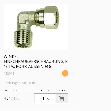
WINKEL-
EINSCHRAUBVERSCHRAUBUNG, R
1/4 A., ROHR-AUSSEN-Ø 8
112011
Packungen: Stk (1Stk.)
Winkel-Einschraubverschraubung, R 1/4
a., Rohr-Außen-Ø 8 mm, SW 11,
4.04
/ Stk.
Stk.
Betriebsdruck max. 60 bar, Temperatur
max 150 °C, MS vern.