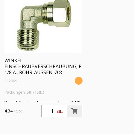
WINKEL-
EINSCHRAUBVERSCHRAUBUNG, R
1/8 A., ROHR-AUSSEN-Ø 8
112009
Packungen: Stk (1Stk.)
Winkel-Einschraubverschraubung, R 1/8
a., Rohr-Außen-Ø 8 mm, SW 11,
4.34
/ Stk.
Stk.
Betriebsdruck max. 60 bar, Temperatur
max 150 °C, MS vern.