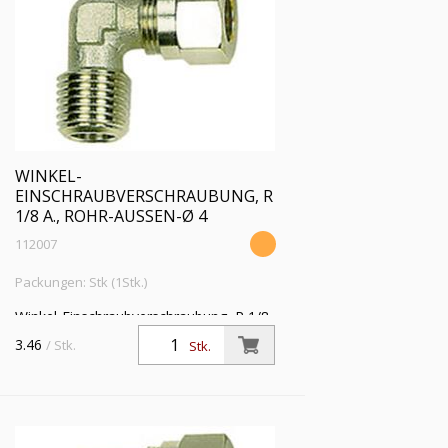
WINKEL-
EINSCHRAUBVERSCHRAUBUNG, R
1/8 A., ROHR-AUSSEN-Ø 4
112007
Packungen: Stk (1Stk.)
Winkel-Einschraubverschraubung, R 1/8
a., Rohr-Außen-Ø 4 mm, SW 9,
3.46
/ Stk.
Stk.
Betriebsdruck max. 60 bar, Temperatur
max 150 °C, MS vern.