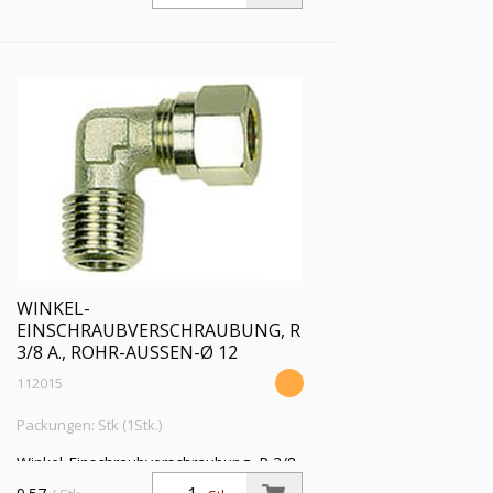
max 150 °C, MS vern.
WINKEL-
EINSCHRAUBVERSCHRAUBUNG, R
3/8 A., ROHR-AUSSEN-Ø 12
112015
Packungen: Stk (1Stk.)
Winkel-Einschraubverschraubung, R 3/8
a., Rohr-Außen-Ø 12 mm, SW 15,