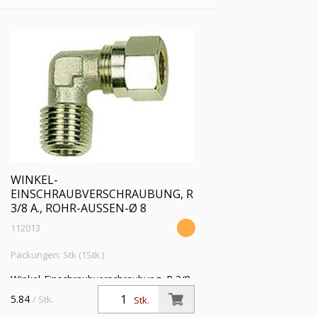
WINKEL-
EINSCHRAUBVERSCHRAUBUNG, R
3/8 A., ROHR-AUSSEN-Ø 8
112013
Packungen: Stk (1Stk.)
Winkel-Einschraubverschraubung, R 3/8
a., Rohr-Außen-Ø 8 mm, SW 13,
5.84
/ Stk.
Stk.
Betriebsdruck max. 60 bar, Temperatur