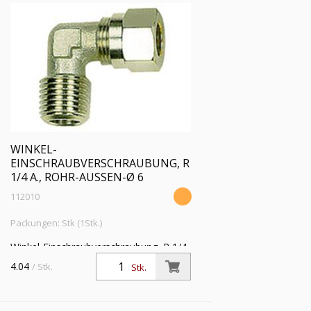
WINKEL-
EINSCHRAUBVERSCHRAUBUNG, R
1/4 A., ROHR-AUSSEN-Ø 6
112010
Packungen: Stk (1Stk.)
Winkel-Einschraubverschraubung, R 1/4
a., Rohr-Außen-Ø 6 mm, SW 11,
4.04
/ Stk.
Stk.
Betriebsdruck max. 60 bar, Temperatur
max 150 °C, MS vern.