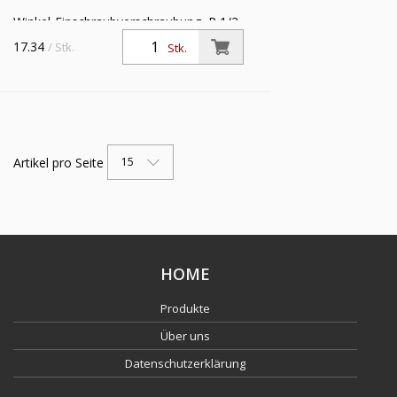
Winkel-Einschraubverschraubung, R 1/2
a., Rohr-Außen-Ø 18 mm, SW 22,
17.34
/ Stk.
Stk.
Betriebsdruck max. 60 bar, Temperatur
max 150 °C, MS vern.
Artikel pro Seite
15
HOME
Produkte
Über uns
Datenschutzerklärung