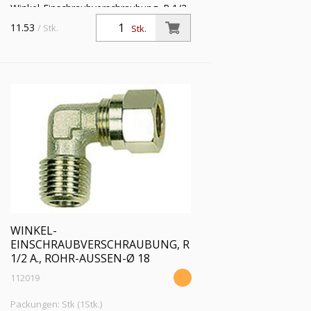
Winkel-Einschraubverschraubung, R 1/2
a., Rohr-Außen-Ø 15 mm, SW 17,
11.53
/ Stk.
Stk.
Betriebsdruck max. 60 bar, Temperatur
max 150 °C, MS vern.
WINKEL-
EINSCHRAUBVERSCHRAUBUNG, R
1/2 A., ROHR-AUSSEN-Ø 18
112019
Packungen: Stk (1Stk.)