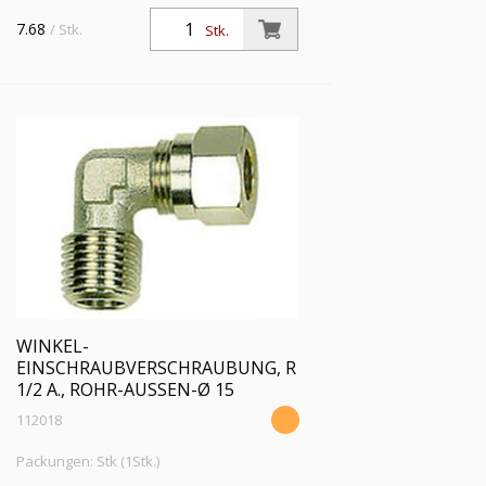
a., Rohr-Außen-Ø 12 mm, SW 15,
7.68
/ Stk.
Stk.
Betriebsdruck max. 60 bar, Temperatur
max 150 °C, MS vern.
WINKEL-
EINSCHRAUBVERSCHRAUBUNG, R
1/2 A., ROHR-AUSSEN-Ø 15
112018
Packungen: Stk (1Stk.)