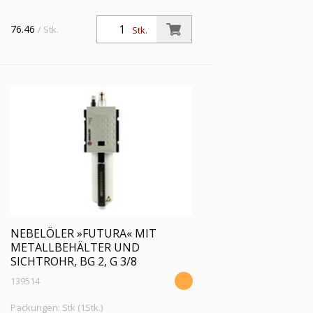
76.46
/ Stk.
Stk.
NEBELÖLER »FUTURA« MIT
METALLBEHÄLTER UND
SICHTROHR, BG 2, G 3/8
139514
Packungen: Stk (1Stk.)