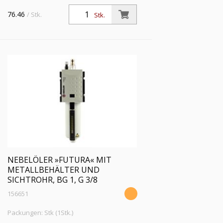
Nebelöler »FUTURA« mit Metallbehälter
und Sichtrohr, BG 1, G 1/4,
76.46
/ Stk.
Stk.
Eingangsdruck max. 16 bar,
Temperaturbereich -10 °C bis 50 °C
NEBELÖLER »FUTURA« MIT
METALLBEHÄLTER UND
SICHTROHR, BG 1, G 3/8
156651
Packungen: Stk (1Stk.)