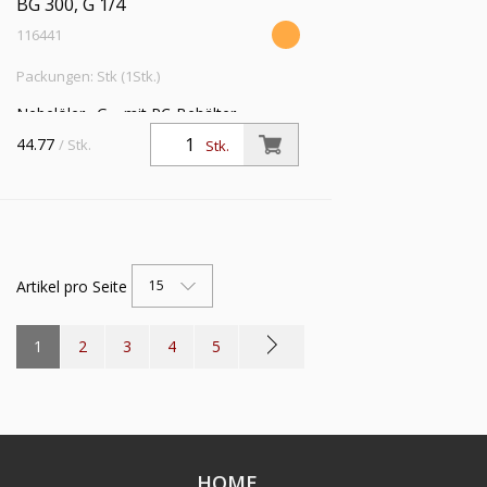
BG 300, G 1/4
116441
Packungen: Stk (1Stk.)
Nebelöler »G«, mit PC-Behälter,
Schutzkorb und Haltewinkel, BG 300, G
44.77
/ Stk.
Stk.
1/4, Eingangsdruck max. 10 bar,
Arbeitsdruck 0,5 - 9 bar
Artikel pro Seite
15
1
2
3
4
5
HOME