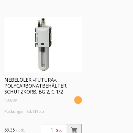
Temp. -10 °C bis 50 °C
NEBELÖLER »FUTURA«,
POLYCARBONATBEHÄLTER,
SCHUTZKORB, BG 2, G 1/2
100209
Packungen: Stk (1Stk.)
69.35
/ Stk.
Stk.