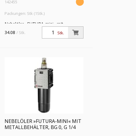
142455
Packungen: Stk (1Stk.)
Nebelöler »FUTURA-mini« mit
Polycarbonatbehälter, BG 0, G 1/4,
34.08
/ Stk.
Stk.
Eingangsdruck max. 12 bar, Temp. -10
°C bis 50 °C
NEBELÖLER »FUTURA-MINI« MIT
METALLBEHÄLTER, BG 0, G 1/4