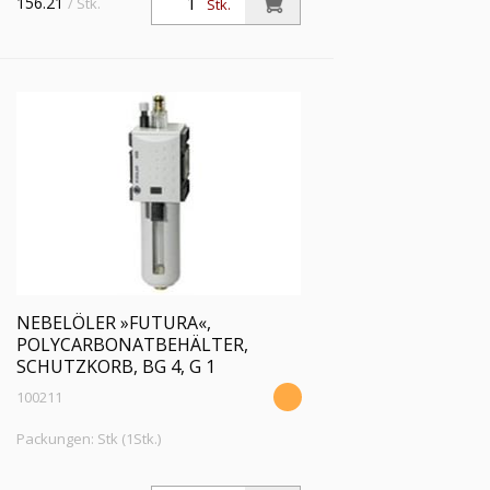
156.21
/ Stk.
Stk.
BG 4, G 3/4, Eingangsdruck max. 16 bar,
Temp. -10 °C bis 50 °C
NEBELÖLER »FUTURA«,
POLYCARBONATBEHÄLTER,
SCHUTZKORB, BG 4, G 1
100211
Packungen: Stk (1Stk.)