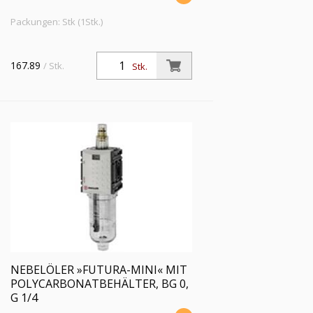
Packungen: Stk (1Stk.)
167.89
/ Stk.
Stk.
NEBELÖLER »FUTURA-MINI« MIT
POLYCARBONATBEHÄLTER, BG 0,
G 1/4