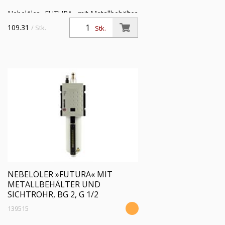
Nebelöler »FUTURA« mit Metallbehälter
und Sichtrohr, BG 2, G 3/8,
109.31
/ Stk.
Stk.
Eingangsdruck max. 16 bar,
Temperaturbereich -10 °C bis 50 °C
NEBELÖLER »FUTURA« MIT
METALLBEHÄLTER UND
SICHTROHR, BG 2, G 1/2
139515