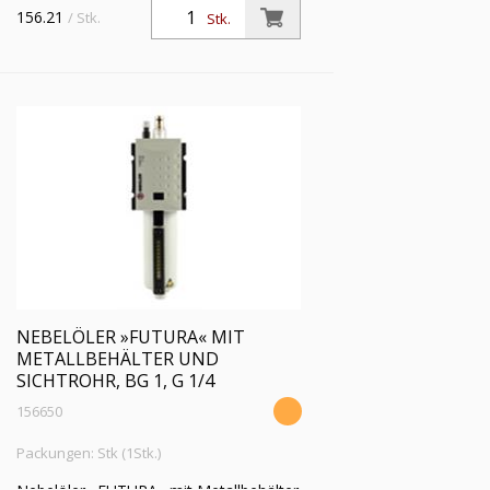
156.21
/ Stk.
Stk.
NEBELÖLER »FUTURA« MIT
METALLBEHÄLTER UND
SICHTROHR, BG 1, G 1/4
156650
Packungen: Stk (1Stk.)