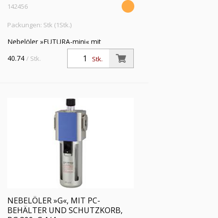
142456
Packungen: Stk (1Stk.)
Nebelöler »FUTURA-mini« mit
Metallbehälter, BG 0, G 1/4,
40.74
/ Stk.
Stk.
Eingangsdruck max. 12 bar, Temp. -10
°C bis 50 °C
NEBELÖLER »G«, MIT PC-
BEHÄLTER UND SCHUTZKORB,