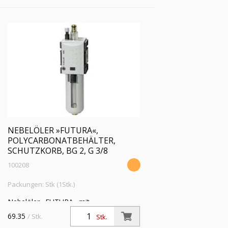
NEBELÖLER »FUTURA«,
POLYCARBONATBEHÄLTER,
SCHUTZKORB, BG 2, G 3/8
100208
Packungen: Stk (1Stk.)
Nebelöler »FUTURA« mit
Polycarbonatbehälter und Schutzkorb,
69.35
/ Stk.
Stk.
BG 2, G 3/8, Eingangsdruck max. 16 bar,