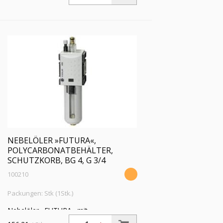
NEBELÖLER »FUTURA«,
POLYCARBONATBEHÄLTER,
SCHUTZKORB, BG 4, G 3/4
100210
Packungen: Stk (1Stk.)
Nebelöler »FUTURA« mit
Polycarbonatbehälter und Schutzkorb,