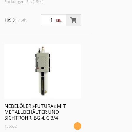
Packungen: Stk (1Stk.)
109.31
/ Stk.
Stk.
NEBELÖLER »FUTURA« MIT
METALLBEHÄLTER UND
SICHTROHR, BG 4, G 3/4
156652