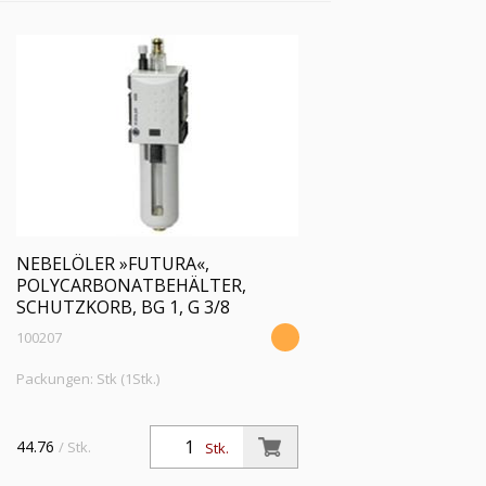
NEBELÖLER »FUTURA«,
POLYCARBONATBEHÄLTER,
SCHUTZKORB, BG 1, G 3/8
100207
Packungen: Stk (1Stk.)
44.76
/ Stk.
Stk.