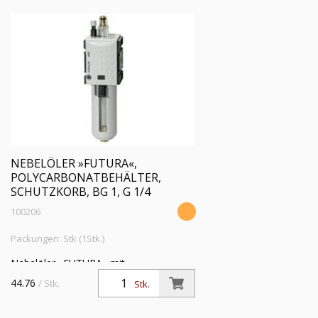
NEBELÖLER »FUTURA«,
POLYCARBONATBEHÄLTER,
SCHUTZKORB, BG 1, G 1/4
100206
Packungen: Stk (1Stk.)
Nebelöler »FUTURA« mit
Polycarbonatbehälter und Schutzkorb,
44.76
/ Stk.
Stk.
BG 1, G 1/4, Eingangsdruck max. 16 bar,
Temp. -10 °C bis 50 °C