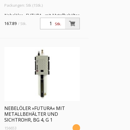
Packungen: Stk (1Stk.)
Nebelöler »FUTURA« mit Metallbehälter
und Sichtrohr, BG 4, G 3/4,
167.89
/ Stk.
Stk.
Eingangsdruck max. 16 bar,
Temperaturbereich -10 °C bis 50 °C
NEBELÖLER »FUTURA« MIT
METALLBEHÄLTER UND
SICHTROHR, BG 4, G 1
156653