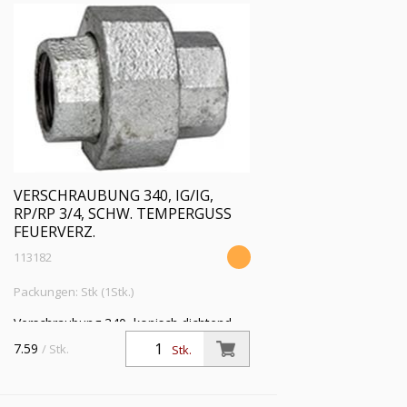
VERSCHRAUBUNG 340, IG/IG,
RP/RP 3/4, SCHW. TEMPERGUSS
FEUERVERZ.
113182
Packungen: Stk (1Stk.)
Verschraubung 340, konisch dichtend,
IG/IG, Rp/Rp 3/4, Betriebstemperatur
7.59
/ Stk.
Stk.
-20 °C bis 300 °C, schwarzer
Temperguss, feuerverzinkt