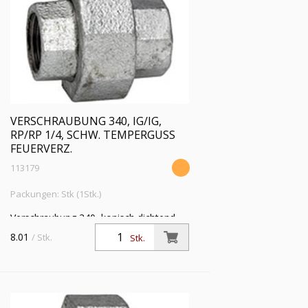
VERSCHRAUBUNG 340, IG/IG,
RP/RP 1/4, SCHW. TEMPERGUSS
FEUERVERZ.
113179
Packungen: Stk (1Stk.)
Verschraubung 340, konisch dichtend,
IG/IG, Rp/Rp 1/4, Betriebstemperatur
8.01
/ Stk.
Stk.
-20 °C bis 300 °C, schwarzer
Temperguss, feuerverzinkt