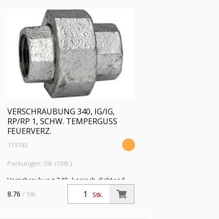
VERSCHRAUBUNG 340, IG/IG,
RP/RP 1, SCHW. TEMPERGUSS
FEUERVERZ.
113183
Packungen: Stk (1Stk.)
Verschraubung 340, konisch dichtend,
IG/IG, Rp/Rp 1, Betriebstemperatur -20
8.76
/ Stk.
Stk.
°C bis 300 °C, schwarzer Temperguss,
feuerverzinkt