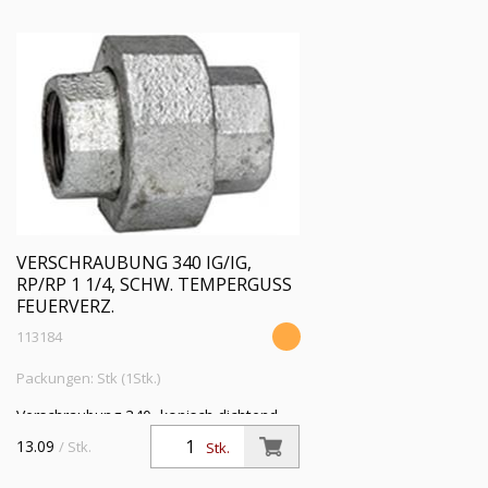
VERSCHRAUBUNG 340 IG/IG,
RP/RP 1 1/4, SCHW. TEMPERGUSS
FEUERVERZ.
113184
Packungen: Stk (1Stk.)
Verschraubung 340, konisch dichtend,
IG/IG, Rp/Rp 1 1/4, Betriebstemperatur
13.09
/ Stk.
Stk.
-20 °C bis 300 °C, schwarzer
Temperguss, feuerverzinkt