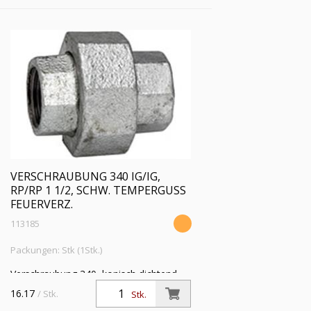
VERSCHRAUBUNG 340 IG/IG,
RP/RP 1 1/2, SCHW. TEMPERGUSS
FEUERVERZ.
113185
Packungen: Stk (1Stk.)
Verschraubung 340, konisch dichtend,
IG/IG, Rp/Rp 1 1/2, Betriebstemperatur
16.17
/ Stk.
Stk.
-20 °C bis 300 °C, schwarzer