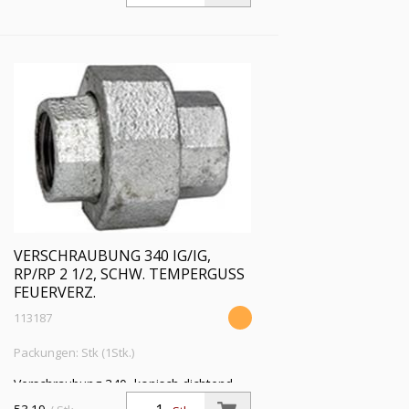
feuerverzinkt
VERSCHRAUBUNG 340 IG/IG,
RP/RP 2 1/2, SCHW. TEMPERGUSS
FEUERVERZ.
113187
Packungen: Stk (1Stk.)
Verschraubung 340, konisch dichtend,
IG/IG, Rp/Rp 2 1/2, Betriebstemperatur