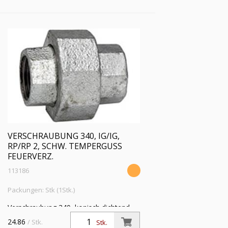
Temperguss, feuerverzinkt
VERSCHRAUBUNG 340, IG/IG,
RP/RP 2, SCHW. TEMPERGUSS
FEUERVERZ.
113186
Packungen: Stk (1Stk.)
Verschraubung 340, konisch dichtend,
IG/IG, Rp/Rp 2, Betriebstemperatur -20
24.86
/ Stk.
Stk.
°C bis 300 °C, schwarzer Temperguss,