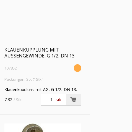
KLAUENKUPPLUNG MIT
AUSSENGEWINDE, G 1/2, DN 13
107852
Packungen: Stk (1Stk.)
Klauenkupplung mit AG, G 1/2, DN 13,
Temperguss verzinkt und gelb
7.32
/ Stk.
Stk.
passiviert, PN max. 10 bar,
Betriebstemp. -40 °C bis 95 °C