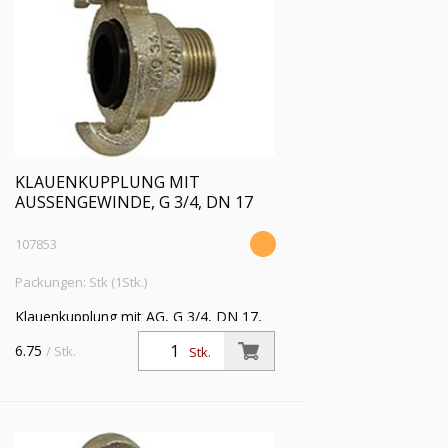
KLAUENKUPPLUNG MIT
AUSSENGEWINDE, G 3/4, DN 17
107853
Packungen: Stk (1Stk.)
Klauenkupplung mit AG, G 3/4, DN 17,
Temperguss verzinkt und gelb
6.75
/ Stk.
Stk.
passiviert, PN max. 10 bar,
Betriebstemp. -40 °C bis 95 °C