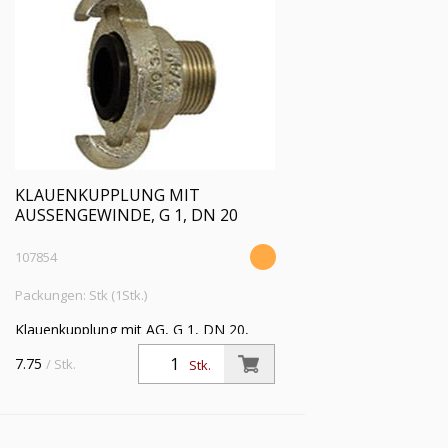
KLAUENKUPPLUNG MIT
AUSSENGEWINDE, G 1, DN 20
107854
Packungen: Stk (1Stk.)
Klauenkupplung mit AG, G 1, DN 20,
Temperguss verzinkt und gelb
7.75
/ Stk.
Stk.
passiviert, PN max. 10 bar,
Betriebstemp. -40 °C bis 95 °C