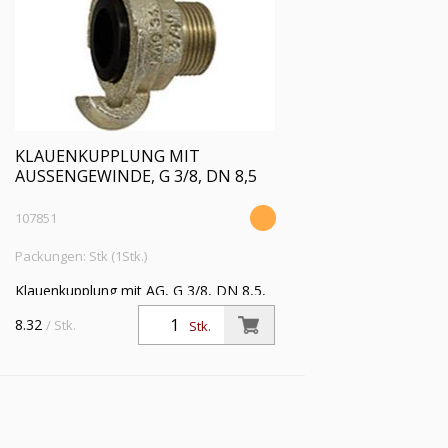
KLAUENKUPPLUNG MIT
AUSSENGEWINDE, G 3/8, DN 8,5
107851
Packungen: Stk (1Stk.)
Klauenkupplung mit AG, G 3/8, DN 8,5,
Temperguss verzinkt und gelb
8.32
/ Stk.
Stk.
passiviert, PN max. 10 bar,
Betriebstemp. -40 °C bis 95 °C