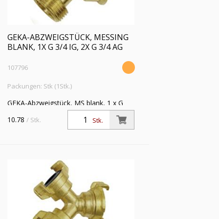
GEKA-ABZWEIGSTÜCK, MESSING
BLANK, 1X G 3/4 IG, 2X G 3/4 AG
107796
Packungen: Stk (1Stk.)
GEKA-Abzweigstück, MS blank, 1 x G
3/4 IG, 2 x G 3/4 AG, Betriebsdruck max.
10.78
/ Stk.
Stk.
40 bar, Mediums-/Umgebungstemp. -10
°C bis 90 °C