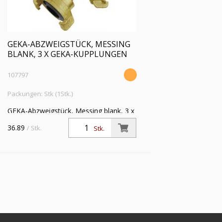
GEKA-ABZWEIGSTÜCK, MESSING
BLANK, 3 X GEKA-KUPPLUNGEN
107797
Packungen: Stk (1Stk.)
GEKA-Abzweigstück, Messing blank, 3 x
GEKA-Kupplungen, Betriebsdruck max.
36.89
/ Stk.
Stk.
40 bar,
Mediums-/Umgebungstemperatur -10
°C bis 90 °C