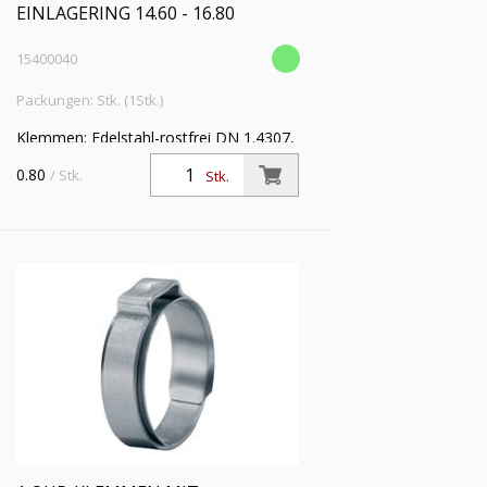
EINLAGERING 14.60 - 16.80
15400040
Packungen: Stk. (1Stk.)
Klemmen: Edelstahl-rostfrei DN 1.4307,
Einlagering: Edelstahl-rostfrei DIN
0.80
/ Stk.
Stk.
1.4310 VE: 100