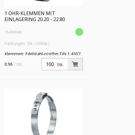
1 OHR-KLEMMEN MIT
EINLAGERING 20.20 - 22.80
15400048
Packungen: Stk. (100Stk.)
Klemmen: Edelstahl-rostfrei DN 1.4307,
Einlagering: Edelstahl-rostfrei DIN
0.96
/ Stk.
Stk.
1.4310 VE: 100