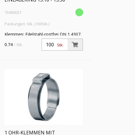
15400037
Packungen: Stk. (100Stk.)
Klemmen: Edelstahl-rostfrei DN 1.4307,
Einlagering: Edelstahl-rostfrei DIN
0.74
/ Stk.
Stk.
1.4310 VE: 100
1 OHR-KLEMMEN MIT