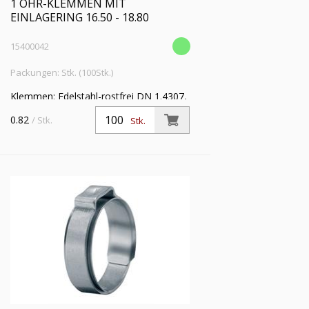
1 OHR-KLEMMEN MIT
EINLAGERING 16.50 - 18.80
15400042
Packungen: Stk. (100Stk.)
Klemmen: Edelstahl-rostfrei DN 1.4307,
Einlagering: Edelstahl-rostfrei DIN
0.82
/ Stk.
Stk.
1.4310 VE: 100