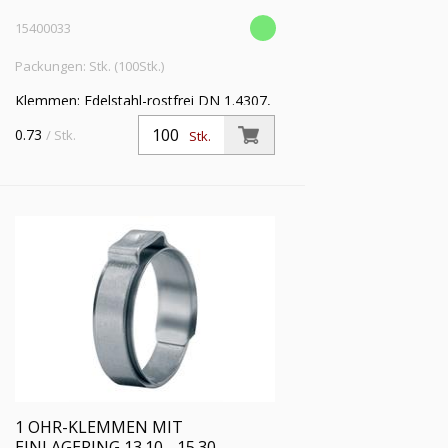
15400033
Packungen: Stk. (100Stk.)
Klemmen: Edelstahl-rostfrei DN 1.4307,
Einlagering: Edelstahl-rostfrei DIN
0.73
/ Stk.
Stk.
1.4310 VE: 100
1 OHR-KLEMMEN MIT
EINLAGERING 13.10 - 15.30