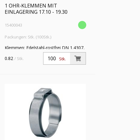
1 OHR-KLEMMEN MIT
EINLAGERING 17.10 - 19.30
15400043
Packungen: Stk. (100Stk.)
Klemmen: Edelstahl-rostfrei DN 1.4307,
Einlagering: Edelstahl-rostfrei DIN
0.82
/ Stk.
Stk.
1.4310 VE: 100