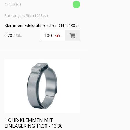
15400030
Packungen: Stk. (100Stk.)
Klemmen: Edelstahl-rostfrei DN 1.4307,
Einlagering: Edelstahl-rostfrei DIN
0.70
/ Stk.
Stk.
1.4310 VE: 100
1 OHR-KLEMMEN MIT
EINLAGERING 11.30 - 13.30