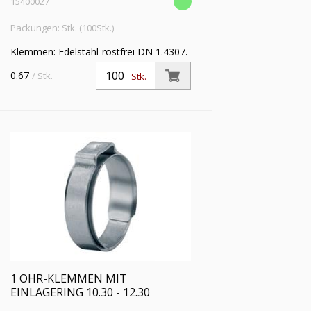
15400027
Packungen: Stk. (100Stk.)
Klemmen: Edelstahl-rostfrei DN 1.4307,
Einlagering: Edelstahl-rostfrei DIN
0.67
/ Stk.
Stk.
1.4310 VE: 100
1 OHR-KLEMMEN MIT
EINLAGERING 10.30 - 12.30