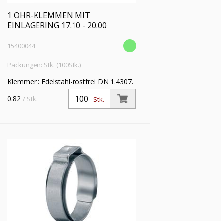
1 OHR-KLEMMEN MIT
EINLAGERING 17.10 - 20.00
15400044
Packungen: Stk. (100Stk.)
Klemmen: Edelstahl-rostfrei DN 1.4307,
Einlagering: Edelstahl-rostfrei DIN
0.82
/ Stk.
Stk.
1.4310 VE: 100