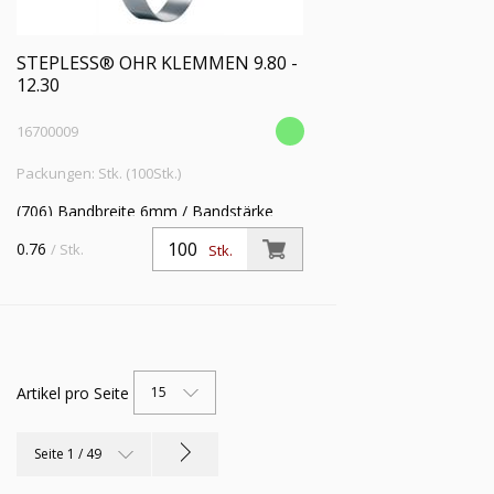
STEPLESS® OHR KLEMMEN 9.80 -
12.30
16700009
Packungen: Stk. (100Stk.)
(706) Bandbreite 6mm / Bandstärke
0.6mm Edelstahl rostfrei DIN 1.4301 VE:
0.76
/ Stk.
Stk.
100
Artikel pro Seite
15
Seite 1 / 49