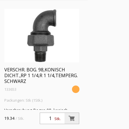
VERSCHR. BOG. 98,KONISCH
DICHT.,RP 1 1/4,R 1 1/4,TEMPERG.
SCHWARZ
133653
Packungen: Stk (1Stk.)
Verschraubung Bogen 98, konisch
dichtend, IG/AG, Rp 1 1/4, R 1
19.34
/ Stk.
Stk.
1/4,Temperguss
schwarz,Betriebstemperatur -20 °C bis