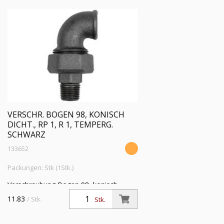
VERSCHR. BOGEN 98, KONISCH
DICHT., RP 1, R 1, TEMPERG.
SCHWARZ
133652
Packungen: Stk (1Stk.)
Verschraubung Bogen 98, konisch
dichtend, IG/AG, Rp 1, R 1, Temperguss
11.83
/ Stk.
Stk.
schwarz, Betriebstemperatur -20 °C bis
300 °C, ISO 7-1