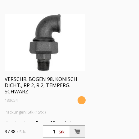
300 °C,ISO 7-1
VERSCHR. BOGEN 98, KONISCH
DICHT., RP 2, R 2, TEMPERG.
SCHWARZ
133654
Packungen: Stk (1Stk.)
Verschraubung Bogen 98, konisch
dichtend, IG/AG, Rp 2, R 2, Temperguss
37.38
/ Stk.
Stk.
schwarz, Betriebstemperatur -20 °C bis