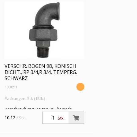
VERSCHR. BOGEN 98, KONISCH
DICHT., RP 3/4,R 3/4, TEMPERG.
SCHWARZ
133651
Packungen: Stk (1Stk.)
Verschraubung Bogen 98, konisch
dichtend, IG/AG, Rp 3/4, R 3/4,
10.12
/ Stk.
Stk.
Temperguss schwarz,
Betriebstemperatur -20 °C bis 300 °C,
ISO 7-1