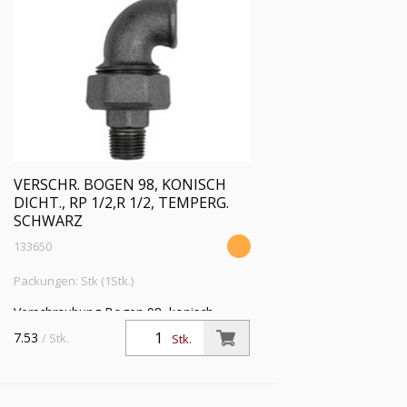
VERSCHR. BOGEN 98, KONISCH
DICHT., RP 1/2,R 1/2, TEMPERG.
SCHWARZ
133650
Packungen: Stk (1Stk.)
Verschraubung Bogen 98, konisch
dichtend, IG/AG, Rp 1/2, R 1/2,
7.53
/ Stk.
Stk.
Temperguss schwarz,
Betriebstemperatur -20 °C bis 300 °C,
ISO 7-1