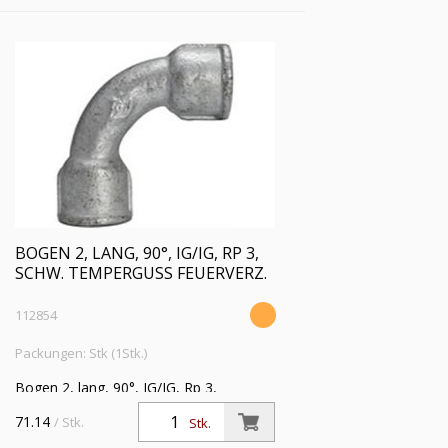
BOGEN 2, LANG, 90°, IG/IG, RP 3,
SCHW. TEMPERGUSS FEUERVERZ.
112854
Packungen: Stk (1Stk.)
Bogen 2, lang, 90°, IG/IG, Rp 3,
Betriebstemperatur -20 °C bis 300 °C,
71.14
/ Stk.
Stk.
schwarzer Temperguss, feuerverzinkt,
DIN EN 10242