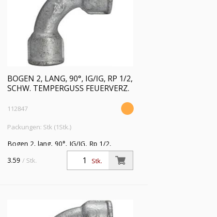
BOGEN 2, LANG, 90°, IG/IG, RP 1/2,
SCHW. TEMPERGUSS FEUERVERZ.
112847
Packungen: Stk (1Stk.)
Bogen 2, lang, 90°, IG/IG, Rp 1/2,
Betriebstemperatur -20 °C bis 300 °C,
3.59
/ Stk.
Stk.
schwarzer Temperguss, feuerverzinkt,
DIN EN 10242