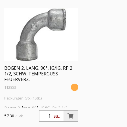
BOGEN 2, LANG, 90°, IG/IG, RP 2
1/2, SCHW. TEMPERGUSS
FEUERVERZ.
112853
Packungen: Stk (1Stk.)
Bogen 2, lang, 90°, IG/IG, Rp 2 1/2,
Betriebstemperatur -20 °C bis 300 °C,
57.30
/ Stk.
Stk.
schwarzer Temperguss, feuerverzinkt,
DIN EN 10242