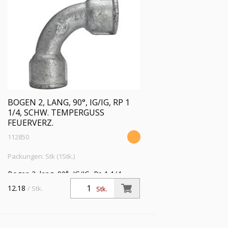
BOGEN 2, LANG, 90°, IG/IG, RP 1
1/4, SCHW. TEMPERGUSS
FEUERVERZ.
112850
Packungen: Stk (1Stk.)
Bogen 2, lang, 90°, IG/IG, Rp 1 1/4,
Betriebstemperatur -20 °C bis 300 °C,
12.18
/ Stk.
Stk.
schwarzer Temperguss, feuerverzinkt,
DIN EN 10242