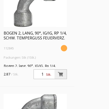
BOGEN 2, LANG, 90°, IG/IG, RP 1/4,
SCHW. TEMPERGUSS FEUERVERZ.
112845
Packungen: Stk (1Stk.)
Bogen 2, lang, 90°, IG/IG, Rp 1/4,
Betriebstemperatur -20 °C bis 300 °C,
2.87
/ Stk.
Stk.
schwarzer Temperguss, feuerverzinkt,
DIN EN 10242