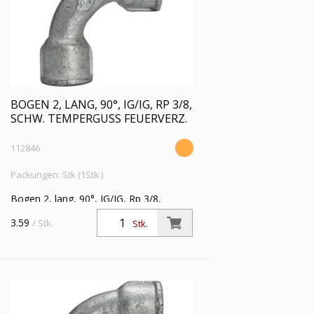
BOGEN 2, LANG, 90°, IG/IG, RP 3/8,
SCHW. TEMPERGUSS FEUERVERZ.
112846
Packungen: Stk (1Stk.)
Bogen 2, lang, 90°, IG/IG, Rp 3/8,
Betriebstemperatur -20 °C bis 300 °C,
3.59
/ Stk.
Stk.
schwarzer Temperguss, feuerverzinkt,
DIN EN 10242