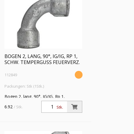
BOGEN 2, LANG, 90°, IG/IG, RP 1,
SCHW. TEMPERGUSS FEUERVERZ.
112849
Packungen: Stk (1Stk.)
Bogen 2, lang, 90°, IG/IG, Rp 1,
Betriebstemperatur -20 °C bis 300 °C,
6.92
/ Stk.
Stk.
schwarzer Temperguss, feuerverzinkt,
DIN EN 10242