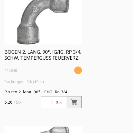
BOGEN 2, LANG, 90°, IG/IG, RP 3/4,
SCHW. TEMPERGUSS FEUERVERZ.
112848
Packungen: Stk (1Stk.)
Bogen 2, lang, 90°, IG/IG, Rp 3/4,
Betriebstemperatur -20 °C bis 300 °C,
5.26
/ Stk.
Stk.
schwarzer Temperguss, feuerverzinkt,
DIN EN 10242