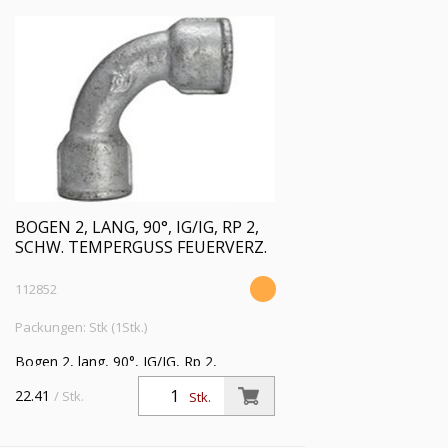
BOGEN 2, LANG, 90°, IG/IG, RP 2,
SCHW. TEMPERGUSS FEUERVERZ.
112852
Packungen: Stk (1Stk.)
Bogen 2, lang, 90°, IG/IG, Rp 2,
Betriebstemperatur -20 °C bis 300 °C,
22.41
/ Stk.
Stk.
schwarzer Temperguss, feuerverzinkt,
DIN EN 10242