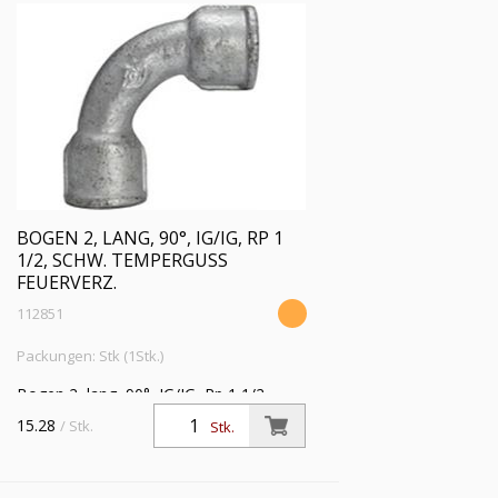
BOGEN 2, LANG, 90°, IG/IG, RP 1
1/2, SCHW. TEMPERGUSS
FEUERVERZ.
112851
Packungen: Stk (1Stk.)
Bogen 2, lang, 90°, IG/IG, Rp 1 1/2,
Betriebstemperatur -20 °C bis 300 °C,
15.28
/ Stk.
Stk.
schwarzer Temperguss, feuerverzinkt,
DIN EN 10242