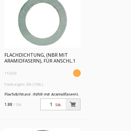
FLACHDICHTUNG, (NBR MIT
ARAMIDFASERN), FÜR ANSCHL.1
113203
Packungen: Stk (1Stk.)
Flachdichtung, (NBR mit Aramidfasern),
für Anschlussgröße (Zoll)
1.88
/ Stk.
Stk.
1,Betriebstemperatur -20 °C bis 200 °C