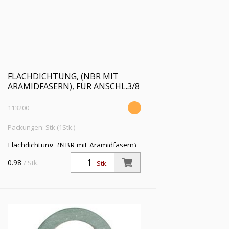
FLACHDICHTUNG, (NBR MIT
ARAMIDFASERN), FÜR ANSCHL.3/8
113200
Packungen: Stk (1Stk.)
Flachdichtung, (NBR mit Aramidfasern),
für Anschlussgröße (Zoll) 3/8,
0.98
/ Stk.
Stk.
Betriebstemperatur -20 °C bis 200 °C