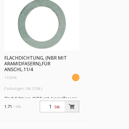
FLACHDICHTUNG, (NBR MIT
ARAMIDFASERN),FÜR
ANSCHL.11/4
113204
Packungen: Stk (1Stk.)
Flachdichtung, (NBR mit Aramidfasern),
für Anschlussgröße (Zoll) 1 1/4,
1.71
/ Stk.
Stk.
Betriebstemperatur -20 °C bis 200 °C