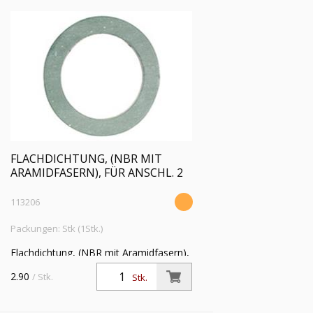
FLACHDICHTUNG, (NBR MIT
ARAMIDFASERN), FÜR ANSCHL. 2
113206
Packungen: Stk (1Stk.)
Flachdichtung, (NBR mit Aramidfasern),
für Anschlussgröße (Zoll) 2,
2.90
/ Stk.
Stk.
Betriebstemperatur -20 °C bis 200 °C