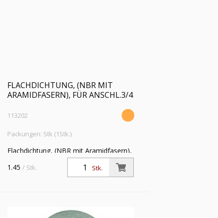
FLACHDICHTUNG, (NBR MIT
ARAMIDFASERN), FÜR ANSCHL.3/4
113202
Packungen: Stk (1Stk.)
Flachdichtung, (NBR mit Aramidfasern),
für Anschlussgröße (Zoll) 3/4,
1.45
/ Stk.
Stk.
Betriebstemperatur -20 °C bis 200 °C