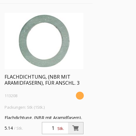
FLACHDICHTUNG, (NBR MIT
ARAMIDFASERN), FÜR ANSCHL. 3
113208
Packungen: Stk (1Stk.)
Flachdichtung, (NBR mit Aramidfasern),
für Anschlussgröße (Zoll) 3,
5.14
/ Stk.
Stk.
Betriebstemperatur -20 °C bis 200 °C