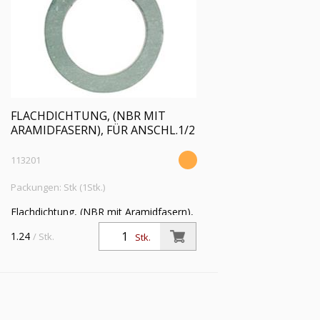
FLACHDICHTUNG, (NBR MIT
ARAMIDFASERN), FÜR ANSCHL.1/2
113201
Packungen: Stk (1Stk.)
Flachdichtung, (NBR mit Aramidfasern),
für Anschlussgröße (Zoll) 1/2,
1.24
/ Stk.
Stk.
Betriebstemperatur -20 °C bis 200 °C