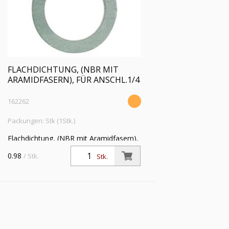
FLACHDICHTUNG, (NBR MIT
ARAMIDFASERN), FÜR ANSCHL.1/4
162262
Packungen: Stk (1Stk.)
Flachdichtung, (NBR mit Aramidfasern),
für Anschlussgröße (Zoll) 1/4,
0.98
/ Stk.
Stk.
Betriebstemperatur -20 °C bis 200 °C