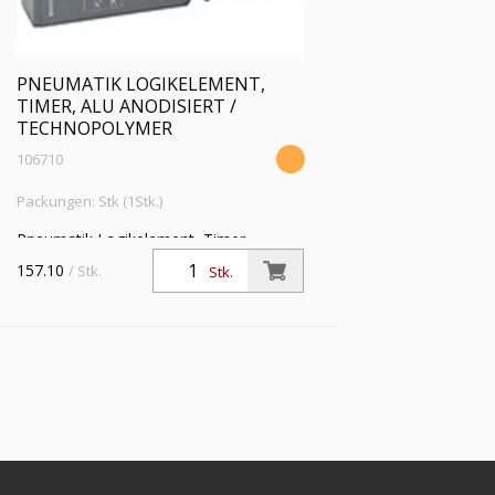
PNEUMATIK LOGIKELEMENT,
TIMER, ALU ANODISIERT /
TECHNOPOLYMER
106710
Packungen: Stk (1Stk.)
Pneumatik Logikelement, Timer,
Arbeitsdruck 2,5 - 8 bar, Aluminium
157.10
/ Stk.
Stk.
anodisiert / Technopolymer