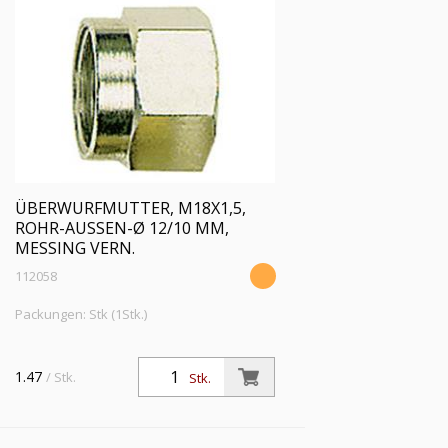
ÜBERWURFMUTTER, M18X1,5,
ROHR-AUSSEN-Ø 12/10 MM, M
ESSING VERN.
112058
Packungen: Stk (1Stk.)
1.47
/ Stk.
Stk.