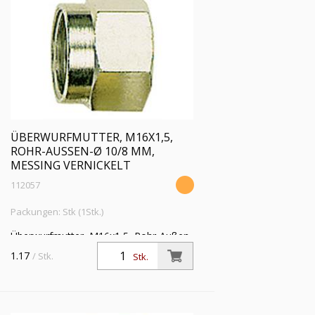
ÜBERWURFMUTTER, M16X1,5,
ROHR-AUSSEN-Ø 10/8 MM, M
ESSING VERNICKELT
112057
Packungen: Stk (1Stk.)
Überwurfmutter, M16x1,5, Rohr-Außen-
Ø 10/8 mm, Betriebsdruck max. 60 bar,
1.17
/ Stk.
Stk.
Temperatur max 150 °C, Messing
vernickelt