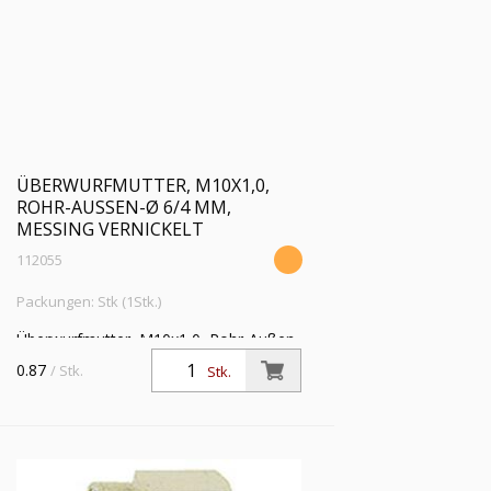
ÜBERWURFMUTTER, M10X1,0,
ROHR-AUSSEN-Ø 6/4 MM, M
ESSING VERNICKELT
112055
Packungen: Stk (1Stk.)
Überwurfmutter, M10x1,0, Rohr-Außen-
Ø 6/4 mm, Betriebsdruck max. 60 bar,
0.87
/ Stk.
Stk.
Temperatur max 150 °C, Messing
vernickelt