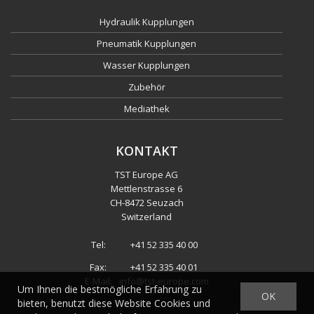
Hydraulik Kupplungen
Pneumatik Kupplungen
Wasser Kupplungen
Zubehör
Mediathek
KONTAKT
TST Europe AG
Mettlenstrasse 6
CH
-
8472 Seuzach
Switzerland
Tel:
+41 52 335 40 00
Fax:
+41 52 335 40 01
E-Mail:
info@tst-europe.com
Um Ihnen die bestmögliche Erfahrung zu
OK
bieten, benutzt diese Website Cookies und