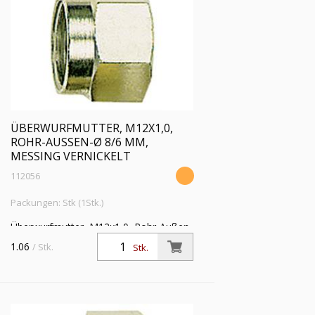
ÜBERWURFMUTTER, M12X1,0,
ROHR-AUSSEN-Ø 8/6 MM, M
ESSING VERNICKELT
112056
Packungen: Stk (1Stk.)
Überwurfmutter, M12x1,0, Rohr-Außen-
Ø 8/6 mm, Betriebsdruck max. 60 bar,
1.06
/ Stk.
Stk.
Temperatur max 150 °C, Messing
vernickelt