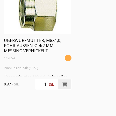
ÜBERWURFMUTTER, M8X1,0,
ROHR-AUSSEN-Ø 4/2 MM, M
ESSING VERNICKELT
112054
Packungen: Stk (1Stk.)
Überwurfmutter, M8x1,0, Rohr-Außen-
Ø 4/2 mm, Betriebsdruck max. 60 bar,
0.87
/ Stk.
Stk.
Temperatur max 150 °C, Messing
vernickelt