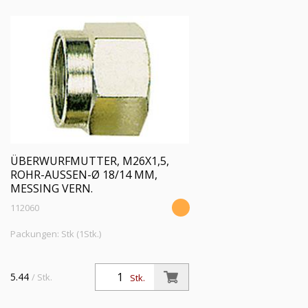
ÜBERWURFMUTTER, M26X1,5,
ROHR-AUSSEN-Ø 18/14 MM, M
ESSING VERN.
112060
Packungen: Stk (1Stk.)
5.44
/ Stk.
Stk.