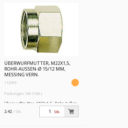
ÜBERWURFMUTTER, M22X1,5,
ROHR-AUSSEN-Ø 15/12 MM, M
ESSING VERN.
112059
Packungen: Stk (1Stk.)
Überwurfmutter, M22x1,5, Rohr-Außen-
Ø 15/12 mm, Betriebsdruck max. 60
2.42
/ Stk.
Stk.
bar, Temperatur max 150 °C, Messing
vernickelt