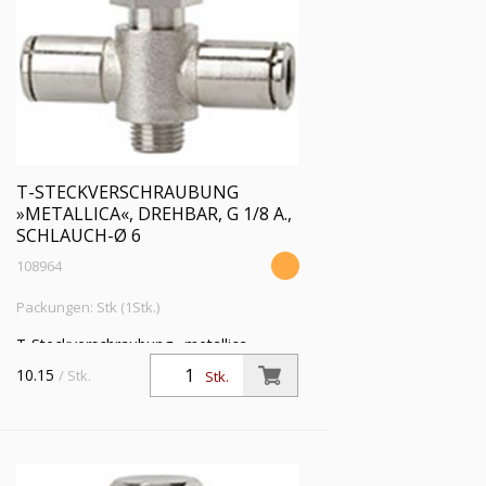
T-STECKVERSCHRAUBUNG
»METALLICA«, DREHBAR, G 1/8 A.,
SCHLAUCH-Ø 6
108964
Packungen: Stk (1Stk.)
T-Steckverschraubung »metallica«,
drehbar, G1/8 a., für Schlauch-Außen-Ø
10.15
/ Stk.
Stk.
6mm, Arbeitsdruck max. 16bar, Messing
vern., Außen 6-kant