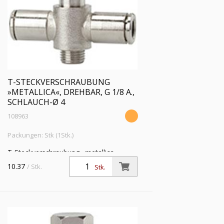
T-STECKVERSCHRAUBUNG
»METALLICA«, DREHBAR, G 1/8 A.,
SCHLAUCH-Ø 4
108963
Packungen: Stk (1Stk.)
T-Steckverschraubung »metallica«,
drehbar, G1/8 a., für Schlauch-Außen-Ø
10.37
/ Stk.
Stk.
4mm, Arbeitsdruck max. 16bar, Messing
vern., Außen 6-kant