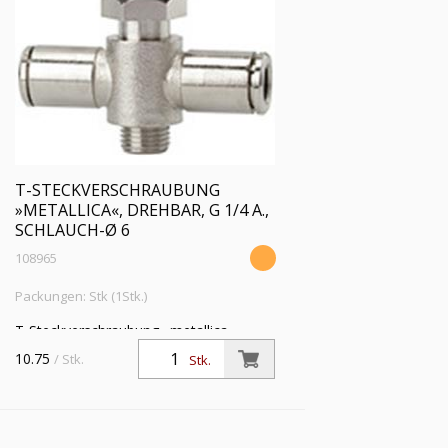
T-STECKVERSCHRAUBUNG
»METALLICA«, DREHBAR, G 1/4 A.,
SCHLAUCH-Ø 6
108965
Packungen: Stk (1Stk.)
T-Steckverschraubung »metallica«,
drehbar, G1/4 a., für Schlauch-Außen-Ø
10.75
/ Stk.
Stk.
6mm, Arbeitsdruck max. 16bar, Messing
vern., Außen 6-kant