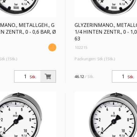
MANO., METALLGEH., G
GLYZERINMANO., METALLG
N ZENTR., 0 - 0,6 BAR, Ø
1/4 HINTEN ZENTR., 0 - 1,
63
102215
tk (1Stk.)
Packungen: Stk (1Stk.)
o. mit Metallgehäuse,
Glyzerinmano. mit Metallgehäuse
 in bar, Anschluss hinten
Einfachskala in bar, Anschluss hi
46.12
/ Stk.
Stk.
Stk.
1/4, Gütekl. 1,6, Messber. 0 -
zentrisch, G 1/4, Gütekl. 1,6, Messb
1,0 bar, Ø 63