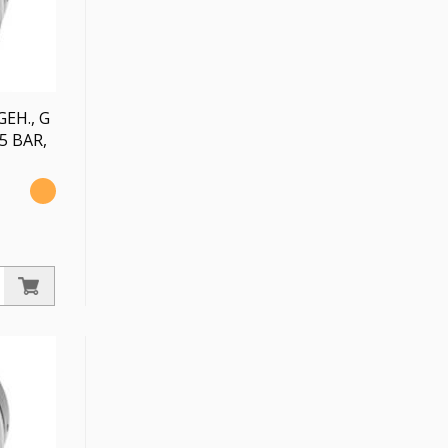
EH., G
5 BAR,
,
nten
er. -1 /