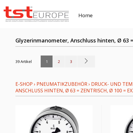
Home
Glyzerinmanometer, Anschluss hinten, Ø 63 =
39 Artikel
1
2
3
E-SHOP
›
PNEUMATIKZUBEHÖR
›
DRUCK- UND TE
ANSCHLUSS HINTEN, Ø 63 = ZENTRISCH, Ø 100 = E