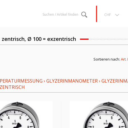
Suchen / Artikel finden
CHF
 zentrisch, Ø 100 = exzentrisch
Sortieren nach:
Art.
MPERATURMESSUNG
›
GLYZERINMANOMETER
›
GLYZERIN
XZENTRISCH