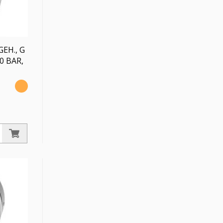
EH., G
0 BAR,
,
nten
er. -1 /