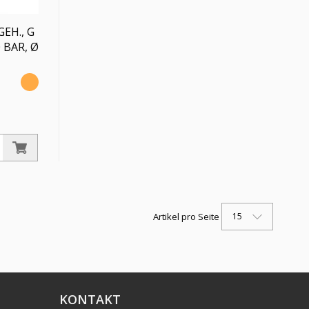
EH., G
 BAR, Ø
,
nten
er. 0 -
15
Artikel pro Seite
KONTAKT